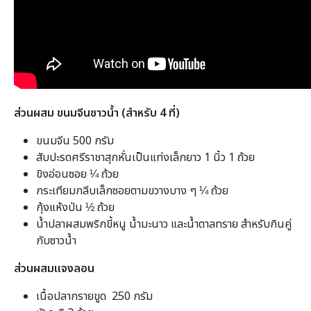
ส่วนผสม ขนมจีนซาวน้ำ
(
สำหรับ
4
ที่
)
ขนมจีน 500 กรัม
สับปะรดศรีราชาสุกหั่นเป็นแท่งเล็กยาว 1 นิ้ว 1 ถ้วย
ขิงอ่อนซอย ¼ ถ้วย
กระเทียมกลีบเล็กซอยตามขวางบาง ๆ ¼ ถ้วย
กุ้งแห้งป่น ½ ถ้วย
น้ำปลาผสมพริกขี้หนู น้ำมะนาว และน้ำตาลทราย สำหรับกินคู่
กับซาวน้ำ
ส่วนผสมแจงลอน
เนื้อปลากรายขูด 250 กรัม