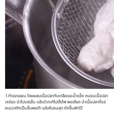
1.ทำแจงลอน โดยผสมเนื้อปลากับเกลือและน้ำแข็ง คนจนเนื้อปลา
เหนียว นำไปแช่เย็น แล้วนำกะทิไปตั้งไฟ พอเดือด นำเนื้อปลาที่แช่
ยเนมาตักเป็นชิ้นพอคำ แล้วต้มจนสุก ตักขึ้นพักไว้