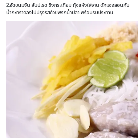
2.จัดขนมจีน สับปะรด ขิงกระเทียม กุ้งแห้งใส่จาน ตักแจงลอนกับ
น้ำกะทิราดลงไปปรุงรสด้วยพริกน้ำปลา พร้อมรับประทาน