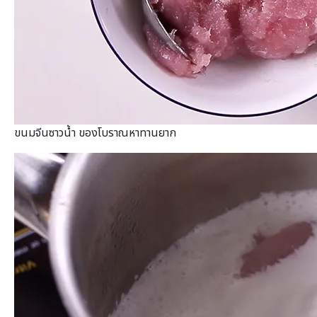
ขนมจีนซาวน้ำ ของโบราณหาทานยาก