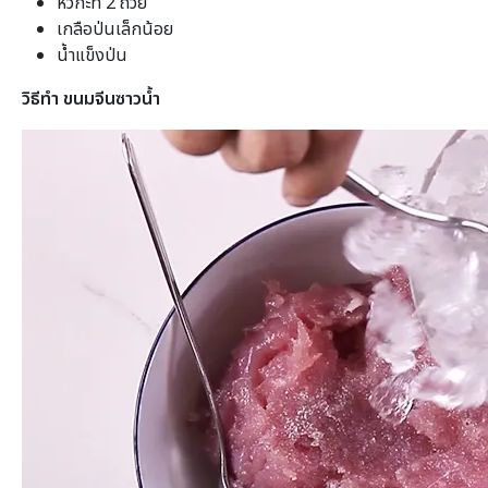
หัวกะทิ 2 ถ้วย
เกลือป่นเล็กน้อย
น้ำแข็งป่น
วิธีทำ ขนมจีนซาวน้ำ