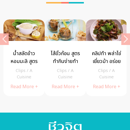
แกงลาว แกง
กระบองทอด
6 จานดับร้อน
เปรอะ แกง
“กระเจี๊ยบ
ฟิวชั่นไทย
ยอดนิยมหอม
เขียว” Deep
สไตล์ฝรั่ง
Clips
/
A
Clips
/
A
Clips
/
A
กลิ่นสมุนไพร
Fried Okra
Cuisine
Cuisine
Cuisine
ไทยสไตล์
เมนูอาหารฟิว
Read More +
Read More +
Read More +
อีสาน (มีคลิป)
ชัน – A
– A Cuisine
Cuisine