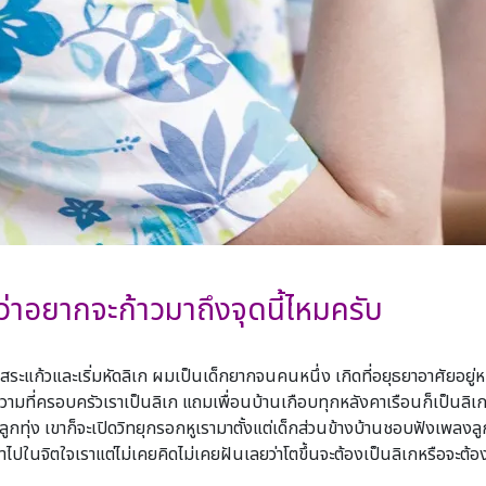
่าอยากจะก้าวมาถึงจุดนี้ไหมครับ
ระแก้วและเริ่มหัดลิเก ผมเป็นเด็กยากจนคนหนึ่ง เกิดที่อยุธยาอาศัยอยู่ห
วามที่ครอบครัวเราเป็นลิเก แถมเพื่อนบ้านเกือบทุกหลังคาเรือนก็เป็นลิเกกั
กทุ่ง เขาก็จะเปิดวิทยุกรอกหูเรามาตั้งแต่เด็กส่วนข้างบ้านชอบฟังเพลง
ข้าไปในจิตใจเราแต่ไม่เคยคิดไม่เคยฝันเลยว่าโตขึ้นจะต้องเป็นลิเกหรือจะต้อ