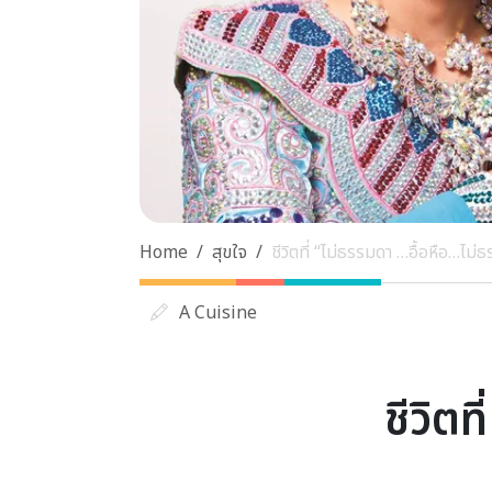
Home
สุขใจ
ชีวิตที่ “ไม่ธรรมดา …อื้อหือ…ไม
A Cuisine
ชีวิต