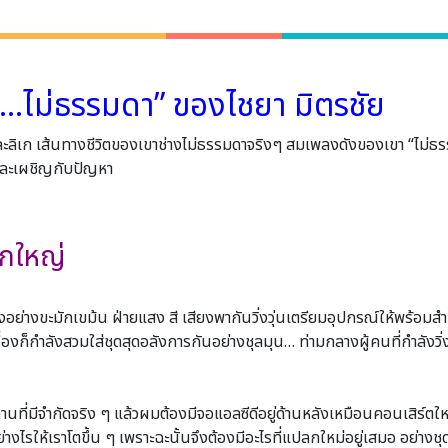
หือ…ไม่ธรรมดา” ของไชยา มิตรชัย
 และลิเก เส้นทางชีวิตของเขาช่างไม่ธรรมดาจริงๆ สมเพลงดังของเขา “ไม่ธ
้และเผชิญกับปัญหา
ยกใหญ่
อย่างขะมักเขม้น ฝ่ายแสง สี เสียงพากันวิ่งวุ่นเตรียมอุปกรณ์ให้พร้อมสํา
งก็กําลังสวมใส่ชุดสุดอลังการกันอย่างชุลมุน… ท่ามกลางผู้คนที่กําลังวิ่ง
านที่มีจํากัดจริง ๆ แล้วผมต้องมีจอแอลซีดีอยู่ด้านหลังเหมือนคอนเสิร์ตใหญ
่างไรให้เราโตขึ้น ๆ เพราะฉะนั้นจึงต้องมีอะไรที่แปลกใหม่อยู่เสมอ อย่างชุดล