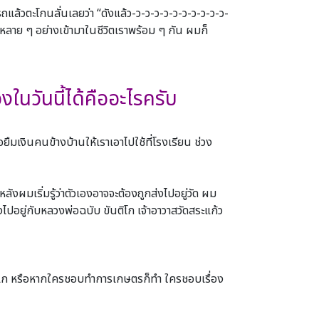
แล้วตะโกนลั่นเลยว่า “ดังแล้ว-ว-ว-ว-ว-ว-ว-ว-ว-ว-ว-
ึ่งหลาย ๆ อย่างเข้ามาในชีวิตเราพร้อม ๆ กัน ผมก็
งในวันนี้ได้คืออะไรครับ
อยืมเงินคนข้างบ้านให้เราเอาไปใช้ที่โรงเรียน ช่วง
งผมเริ่มรู้ว่าตัวเองอาจจะต้องถูกส่งไปอยู่วัด ผม
่งไปอยู่กับหลวงพ่อฉบับ ขันติโก เจ้าอาวาสวัดสระแก้ว
 ลิเก หรือหากใครชอบทําการเกษตรก็ทํา ใครชอบเรื่อง