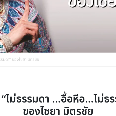
่ธรรมดา” ของไชยา มิตรชัย
ที่ “ไม่ธรรมดา …อื้อหือ…ไม่ธ
ของไชยา มิตรชัย