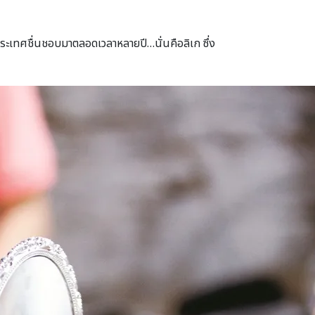
ประเทศชื่นชอบมาตลอดเวลาหลายปี…นั่นคือลิเก ซึ่ง