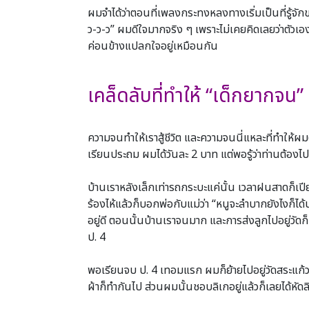
ผมจําได้ว่าตอนที่เพลงกระทงหลงทางเริ่มเป็นที่รู้จ
ว-ว-ว” ผมดีใจมากจริง ๆ เพราะไม่เคยคิดเลยว่าตัวเองจะ
ค่อนข้างแปลกใจอยู่เหมือนกัน
8
เคล็ดลับที่ทําให้ “เด็กยากจน
9
ความจนทําให้เราสู้ชีวิต และความจนนี่แหละที่ทําให้ผม
เรียนประถม ผมได้วันละ 2 บาท แต่พอรู้ว่าท่านต้อง
10
บ้านเราหลังเล็กเท่ารถกระบะแค่นั้น เวลาฝนสาดก็เปีย
ร้องไห้แล้วก็บอกพ่อกับแม่ว่า “หนูจะลําบากยังไงก็ได
อยู่ดี ตอนนั้นบ้านเราจนมาก และการส่งลูกไปอยู่วัดก็น
ป. 4
11
พอเรียนจบ ป. 4 เทอมแรก ผมก็ย้ายไปอยู่วัดสระแก้วป
ผ้าก็ทํากันไป ส่วนผมนั้นชอบลิเกอยู่แล้วก็เลยได้หัดลิ
0