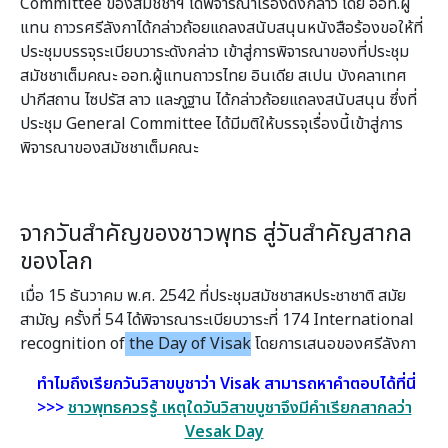
Committee ของสมัชชาฯ ได้พิจารณาเรื่องดังกล่าว โดย ออท.ผู้
แทน ถาวรศรีลังกาได้กล่าวถ้อยแถลงสนับสนุนหนังสือร้องขอให้ที่
ประชุมบรรจุระเบียบวาระดังกล่าว เข้าสู่การพิจารณาของที่ประชุม
สมัชชาเต็มคณะ ออท.ผู้แทนถาวรไทย อินเดีย สเปน บังคลาเทศ
ปากีสถาน ไซปรัส ลาว และภูฐาน ได้กล่าวถ้อยแถลงสนับสนุน ซึ่งที่
ประชุม General Committee ได้มีมติให้บรรจุเรื่องนี้เข้าสู่การ
พิจารณาของสมัชชาเต็มคณะ
จากวันสำคัญของชาวพุทธ สู่วันสำคัญสากล
ของโลก
เมื่อ 15 ธันวาคม พ.ศ. 2542 ที่ประชุมสมัชชาสหประชาชาติ สมัย
สามัญ ครั้งที่ 54 ได้พิจารณาระเบียบวาระที่ 174 International
recognition of
the Day of Visak
โดยการเสนอของศรีลังกา
ทำไมถึงเรียกวันวิสาขบูชาว่า Visak สามารถหาคำตอบได้ที่นี่
>>>
ชาวพุทธควรรู้ เหตุใดวันวิสาขบูชาจึงมีคำเรียกสากลว่า
Vesak Day