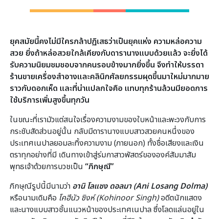
ยุคสมัยนี้คงไม่มีใครกล้าปฏิเสธว่าเป็นยุคแห่ง ความหล่อความ
สวย ยิ่งถ้าหล่อสวยใกล้เคียงกับดารานางแบบด้วยแล้ว จะยิ่งได้
รับความนิยมชมชอบจากคนรอบข้างมากยิ่งขึ้น จึงทำให้บรรดา
ร้านขายเครื่องสำอางและคลินิกศัลยกรรมผุดขึ้นมาใหม่มากมาย
ราวกับดอกเห็ด และที่น่าแปลกใจคือ แทบทุกร้านล้วนมียอดการ
ใช้บริการเพิ่มสูงขึ้นทุกวัน
ในขณะที่เรามัวแต่สนใจเรื่องความงามของใบหน้าและพะวงกับการ
กระชับสัดส่วนอยู่นั้น กลับมีดารานางแบบสาวสวยคนหนึ่งของ
ประเทศเนปาลยอมละทิ้งความงาม (ภายนอก) ทั้งชื่อเสียงและเงิน
ตราทุกอย่างที่มี เดินทางเข้าสู่ร่มกาสาวพัสตร์ขององค์สัมมาสัม
พุทธเจ้าด้วยการบวชเป็น
“ภิกษุณี”
ภิกษุณีรูปนี้มีนามว่า
อานิ โลแซง ดอลมา (Ani Losang Dolma)
หรือนามเดิมคือ
โคฮีนัว ซิงห์ (Kohinoor Singh)
อดีตนักแสดง
และนางแบบสาวชั้นแนวหน้าของประเทศเนปาล ซึ่งโลดแล่นอยู่ใน