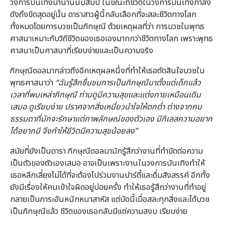
วงการบันเทิงมานานนับสิบปี ในขณะที่ชีวิตในวงการบันเทิงกำลัง
ดังถึงขีดสุดอยู่นั้น ดาราสาวผู้นี้กลับเลือกที่จะสละชีวิตทางโลก
ทั้งหมดโดยการบวชเป็นภิกษุณี ด้วยเหตุผลที่ว่า การบวชในพุทธ
ศาสนาเหมาะกับวิถีชีวิตของเธอเองมากกว่าชีวิตทางโลก เพราะพุทธ
ศาสนาเป็นศาสนาที่เรียบง่ายและเป็นความจริง
ภิกษุณีดอลมากล่าวถึงอีกเหตุผลหนึ่งที่ทำให้เธอตัดสินใจบวชใน
พุทธศาสนาว่า
“ฉันรู้สึกชื่นชมการเป็นภิกษุณีมาตั้งแต่เด็กแล้ว
เวลาที่พบเหล่าภิกษุณี ท่านดูมีความสุขและแต่งกายเหมือนเดิม
เสมอ ดูเรียบง่าย ปราศจากสิ่งเหนี่ยวนำใจให้ตกต่ำ ต่างจากคน
ธรรมดาที่มักจะรักษาแต่ภาพลักษณ์ของตัวเอง มีกิเลสความอยาก
ได้อยากมี จึงทำให้ชีวิตมีความสุขน้อยลง”
สมัยที่ยังเป็นดารา ภิกษุณีดอลมามักรู้สึกว่างานที่ทำขัดต่อความ
เป็นตัวของตัวเองเสมอ อาจเป็นเพราะงานในวงการบันเทิงทำให้
เธอหลีกเลี่ยงไม่ได้ที่จะต้องไปร่วมงานปาร์ตี้และดื่มสังสรรค์ อีกทั้ง
ยังมีเรื่องให้คนเข้าใจผิดอยู่บ่อยครั้ง ทำให้เธอรู้สึกว่างานที่ทำอยู่
กลายเป็นภาระอันหนักหนาสาหัส แต่บัดนี้เมื่อสละทุกสิ่งและได้บวช
เป็นภิกษุณีแล้ว ชีวิตของเธอกลับมีแต่ความสงบ เรียบง่าย