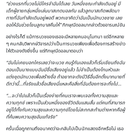
“ช่วงแรกที่บวชไม่มีใครจำฉันได้เลย วันหนึ่งขณะกำลังเดินอยู่ มี
เด็กผู้ชายกลุ่มหนึ่งเล่นบาสเกตบอลกัน แล้วลูกบาสเกิดพลัดมา
ทางที่ฉันกำลังเดินอยู่พอดี พวกเขาคิดว่าฉันเป็นนักบวชชาย เลย
ขอให้ฉันช่วยโยนลูกบาสคืนให้”
ภิกษุณีดอลมากล่าวด้วยอารมณ์ขัน
อย่างไรก็ดี แม้การบวชของเธอจะมีหลายคนอนุโมทนา แต่อีกหลาย
ๆ คนกลับวิพากษ์วิจารณ์ว่าเป็นการบวชเพียงเพื่อต้องการสร้างข่าว
ให้ตัวเองดังยิ่งขึ้น แต่ภิกษุณีดอลมาตอบว่า
“ฉันไม่เคยบอกใครเลยว่าจะบวช คนรู้กันเองแล้วก็เริ่มเขียนถึงฉัน
ตอนเป็นนางแบบฉันมีชื่อเสียงอยู่แล้ว ไม่จำเป็นต้องโกนหัวและ
แต่งชุดนักบวชเพื่อสร้างชื่อ ถ้าอยากจะดังมีวิธีอื่นอีกตั้งมากมายที่
ดีกว่านี้…ที่จริงแล้วชื่อเสียงนี่แหละคือสิ่งที่ฉันต้องการจะทิ้งไป…
“…จะว่าไปแล้วก็เป็นเรื่องง่ายที่คนเราจะพบเจอทั้งความสุขและ
ความทุกข์ เพราะเป็นส่วนหนึ่งของชีวิตอันแสนสั้น แต่คนที่สามารถ
อยู่ได้ทั้งกับความสุขและความทุกข์โดยไม่สะทกสะท้านต่างหากคือผู้
ที่ค้นพบความสุขอันแท้จริง”
ครั้นเมื่อถูกถามถึงอนาคตว่าจะกลับไปเป็นนักแสดงอีกหรือไม่ เธอ