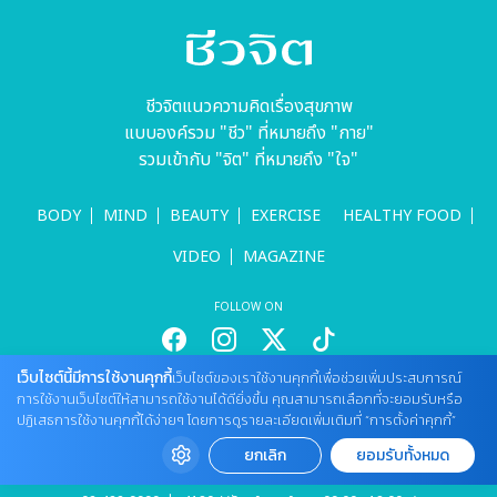
ชีวจิตแนวความคิดเรื่องสุขภาพ
แบบองค์รวม "ชีว" ที่หมายถึง "กาย"
รวมเข้ากับ "จิต" ที่หมายถึง "ใจ"
BODY
MIND
BEAUTY
EXERCISE
HEALTHY FOOD
VIDEO
MAGAZINE
FOLLOW ON
เว็บไซต์นี้มีการใช้งานคุกกี้
เว็บไซต์ของเราใช้งานคุกกี้เพื่อช่วยเพิ่มประสบการณ์
สนใจลงโฆษณากับเว็บไซต์
การใช้งานเว็บไซต์ให้สามารถใช้งานได้ดียิ่งขึ้น คุณสามารถเลือกที่จะยอมรับหรือ
ปฏิเสธการใช้งานคุกกี้ได้ง่ายๆ โดยการดูรายละเอียดเพิ่มเติมที่ “การตั้งค่าคุกกี้”
Tel : 085 661 4629 / (จันทร์ - ศุกร์ เวลา 09.00 - 18.00 น)
cheewajitmedia@gmail.com
ยกเลิก
ยอมรับทั้งหมด
ติดต่อแจ้งปัญหาหรือร้องเรียน