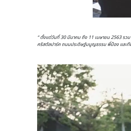
“ ตั้งแต่วันที่ 30 มีนาคม ถึง 11 เมษายน 2563 ร
คริสตัลปาร์ค ถนนประดิษฐ์มนูญธรรม พี่ป๋อง และ