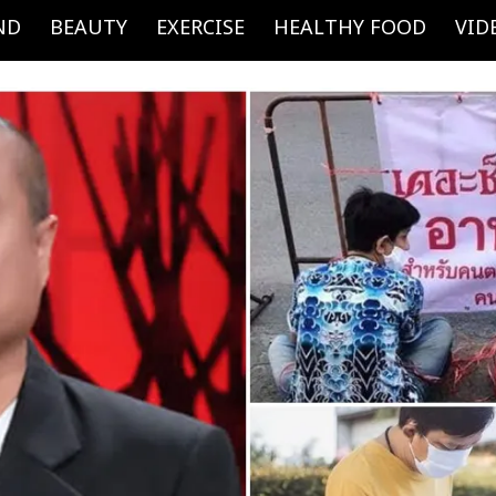
ND
BEAUTY
EXERCISE
HEALTHY FOOD
VID