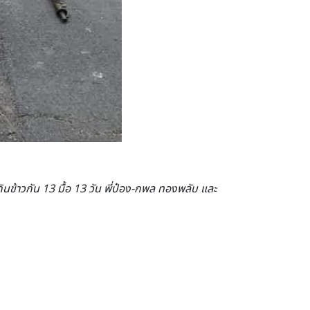
กินข้าวกัน 13 มื้อ 13 วัน พี่ป๋อง-กพล ทองพลับ และ