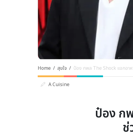
Home
สุขใจ
ป๋อง กพล The Shock แจกอาหารฟ
A Cuisine
ป๋อง ก
ช่