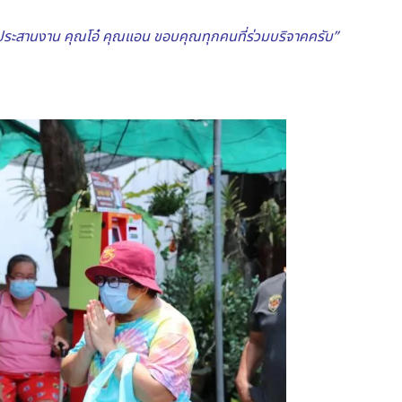
และประสานงาน คุณโอ๋ คุณแอน ขอบคุณทุกคนที่ร่วมบริจาคครับ”