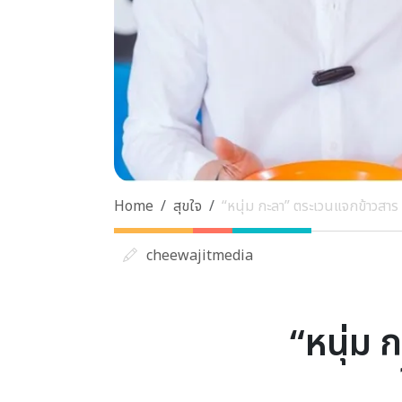
Home
สุขใจ
“หนุ่ม กะลา” ตระเวนแจกข้าวสาร
cheewajitmedia
“หนุ่ม 