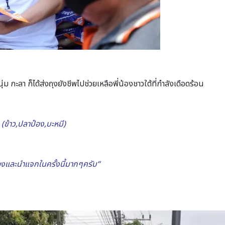
ม กะลา ก็ได้ส่งถุงยังชีพไปช่วยเหลือพี่น้องชาวใต้ที่กำลังเดือดร้อน
 (ข้าว,ปลาป๋อง,บะหมี)
องและนำแจกในครั้งนี้มากๆครับ
“