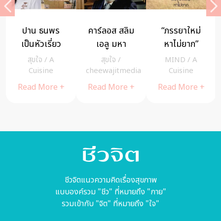
ยาใหม่
แม้ชีวิตต้อง
ชาติหน้าดีแค่
“ดื่มปัจจุ
่ยาก”
พบแต่ ความ
ไหน กำหนดได้
สำคัญที่ส
ความ
สูญเสีย แต่
ด้วย จิตดวง
เรียนรู้วิธี
ND
/
A
สุขใจ
/
MIND
/
MIND
บใครที่
หัวใจไม่ยอม
สุดท้าย โดย
ให้พบธร
sine
cheewajitmedia
cheewajitmedia
Cuisin
เบื่อคน
เสียศูนย์
พระอาจารย์
โดย ท่านว
More +
Read More +
Read More +
Read Mor
ย แม่ชี
นวลจันทร์
เมธี
สนีย์
กิตติปัญโญ
ชีวจิตแนวความคิดเรื่องสุขภาพ
แบบองค์รวม "ชีว" ที่หมายถึง "กาย"
รวมเข้ากับ "จิต" ที่หมายถึง "ใจ"