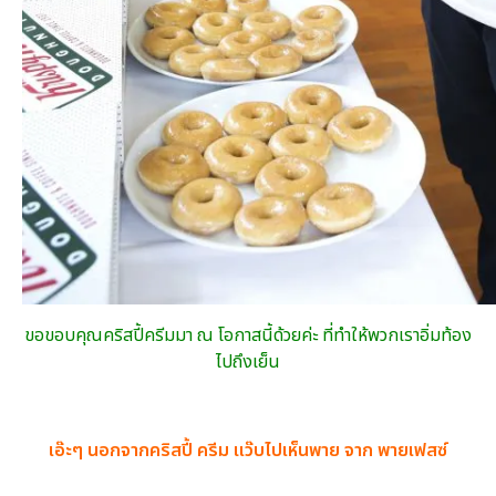
ขอขอบคุณคริสปี้ครีมมา ณ โอกาสนี้ด้วยค่ะ ที่ทำให้พวกเราอิ่มท้อง
ไปถึงเย็น
เอ๊ะๆ นอกจากคริสปี้ ครีม แว๊บไปเห็นพาย จาก พายเฟสซ์