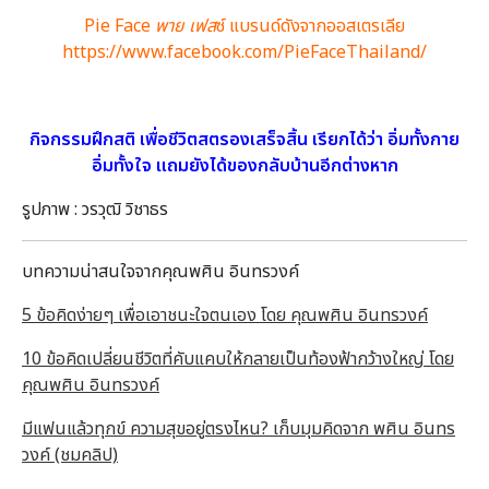
Pie Face
พาย เฟส
ซ์ แบรนด์ดังจากออสเตรเลีย
https://www.facebook.com/PieFaceThailand/
กิจกรรมฝึกสติ เพื่อชีวิตสตรองเสร็จสิ้น เรียกได้ว่า อิ่มทั้งกาย
อิ่มทั้งใจ แถมยังได้ของกลับบ้านอีกต่างหาก
รูปภาพ : วรวุฒิ วิชาธร
บทความน่าสนใจจากคุณพศิน อินทรวงค์
5 ข้อคิดง่ายๆ เพื่อเอาชนะใจตนเอง โดย คุณพศิน อินทรวงค์
10 ข้อคิดเปลี่ยนชีวิตที่คับแคบให้กลายเป็นท้องฟ้ากว้างใหญ่ โดย
คุณพศิน อินทรวงค์
มีแฟนแล้วทุกข์ ความสุขอยู่ตรงไหน? เก็บมุมคิดจาก พศิน อินทร
วงค์ (ชมคลิป)