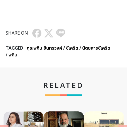
SHARE ON
TAGGED :
คุณพศิน อินทรวงค์
/
ซีเคร็ต
/
นิตยสารซีเคร็ต
/
พศิน
RELATED