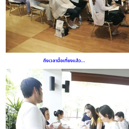
ถึงเวลามื้อเที่ยงแล้ว…