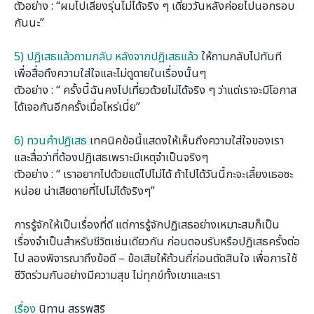
ตัวอย่าง : “ผมไปเลี้ยงรุ่นไม่ได้จริง ๆ เดี๋ยววันหลังค่อยไปนอกรอบ
กันนะ”
0
5) ปฏิเสธแล้วถามกลับ หลังจากปฏิเสธแล้ว
ให้ถามกลับไปทันที
เพื่อสื่อถึงความใส่ใจและไม่ดูดายในเรื่องนั้นๆ
ตัวอย่าง : “ ครั้งนี้ฉันคงไปเที่ยวด้วยไม่ได้จริง ๆ ว่าแต่เราจะมีโอกาส
ได้เจอกันอีกครั้งเมื่อไหร่เนี่ย”
0
6) ทวนคําปฎิเสธ
เทคนิคข้อนี้แสดงให้เห็นถึงความใส่ใจของเรา
และสื่อว่าที่ต้องปฏิเสธเพราะมีเหตุจําเป็นจริงๆ
ตัวอย่าง : “ เราอยากไปด้วยแต่ไปไม่ได้ ถ้าไปได้วันนี้กะจะเลี้ยงเธอซะ
หน่อย น่าเสียดายที่ไปไม่ได้จริงๆ”
0
การรู้จักให้เป็นเรื่องที่ดี แต่การรู้จักปฏิเสธอย่างเหมาะสมก็เป็น
เรื่องจําเป็นสําหรับชีวิตเช่นเดียวกัน ก่อนตอบรับหรือปฏิเสธครั้งต่อ
ไป ลองพิจารณาถึงข้อดี – ข้อเสียให้ถ้วนถี่ก่อนตัดสินใจ เพื่อการใช้
ชีวิตร่วมกันอย่างมีความสุข ไม่ทุกข์ทั้งเขาและเรา
0
เรื่อง
นิทาน สรรพสิริ