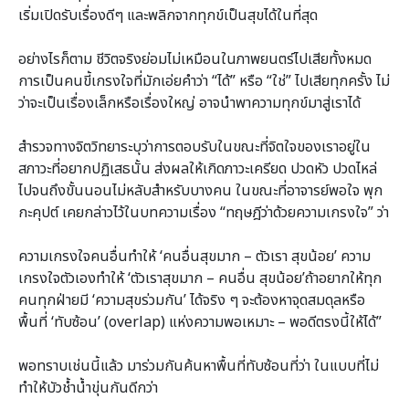
เริ่มเปิดรับเรื่องดีๆ และพลิกจากทุกข์เป็นสุขได้ในที่สุด
0
อย่างไรก็ตาม ชีวิตจริงย่อมไม่เหมือนในภาพยนตร์ไปเสียทั้งหมด
การเป็นคนขี้เกรงใจที่มักเอ่ยคําว่า “ได้” หรือ “ใช่” ไปเสียทุกครั้ง ไม่
ว่าจะเป็นเรื่องเล็กหรือเรื่องใหญ่ อาจนําพาความทุกข์มาสู่เราได้
0
สํารวจทางจิตวิทยาระบุว่าการตอบรับในขณะที่จิตใจของเราอยู่ใน
สภาวะที่อยากปฏิเสธนั้น ส่งผลให้เกิดภาวะเครียด ปวดหัว ปวดไหล่
ไปจนถึงขั้นนอนไม่หลับสําหรับบางคน ในขณะที่อาจารย์พอใจ พุก
กะคุปต์ เคยกล่าวไว้ในบทความเรื่อง “ทฤษฎีว่าด้วยความเกรงใจ” ว่า
0
ความเกรงใจคนอื่นทําให้ ‘คนอื่นสุขมาก – ตัวเรา สุขน้อย’ ความ
เกรงใจตัวเองทําให้ ‘ตัวเราสุขมาก – คนอื่น สุขน้อย’ถ้าอยากให้ทุก
คนทุกฝ่ายมี ‘ความสุขร่วมกัน’ ได้จริง ๆ จะต้องหาจุดสมดุลหรือ
พื้นที่ ‘ทับซ้อน’ (overlap) แห่งความพอเหมาะ – พอดีตรงนี้ให้ได้”
0
พอทราบเช่นนี้แล้ว มาร่วมกันค้นหาพื้นที่ทับซ้อนที่ว่า ในแบบที่ไม่
ทําให้บัวช้ำน้ำขุ่นกันดีกว่า