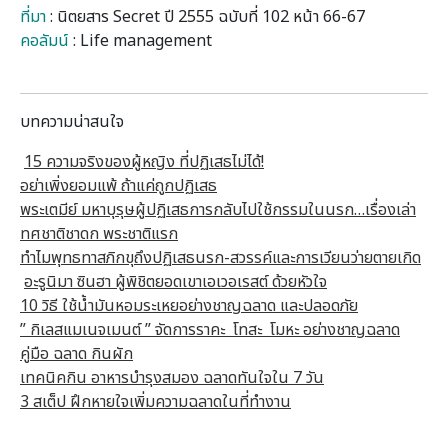
ที่มา
:
นิตยสาร Secret ปี 2555 ฉบับที่ 102 หน้า 66-67
คอลัมน์
:
Life management
0
บทความน่าสนใจ
15 ความจริงของผู้หญิง ที่ปฏิเสธไม่ได้!
อย่าเพิ่งยอมแพ้ ถ้าแค่ถูกปฏิเสธ
พระเตมีย์ มหาบุรุษผู้ปฏิเสธการกลับไปใช้กรรมในนรก…เรื่องเล่า
ทศชาติชาดก พระชาติแรก
ทำไมพุทธทาสภิกขุถึงปฏิเสธนรก-สวรรค์และการเวียนว่ายตายเกิด
อะรูนิมา ซินฮา ผู้พิชิตยอดเขาเอเวอเรสต์ ด้วยหัวใจ
10 วิธี ใช้น้ำมันหอมระเหยอย่างชาญฉลาด และปลอดภัย
” กิเลสแมเนจเมนต์ ” จัดการราคะ โทสะ โมหะ อย่างชาญฉลาด
คู่มือ ฉลาด กินผัก
เทคนิคกิน อาหารบำรุงสมอง ฉลาดทันใจใน 7 วัน
3 สเต็ป ฝึกหายใจเพิ่มความฉลาดในที่ทำงาน