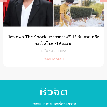
รี 13 วัน ช่วยเหลือ
สร้างวัคซีนให้จิตใจ ณ วัดเขาสุ
ระบาด
ne
สุขใจ
/
cheewajitmed
+
Read More +
ชีวจิตแนวความคิดเรื่องสุขภาพ