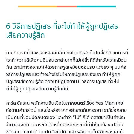
6 วิธีการปฏิเสธ ที่จะไม่ทำให้ผู้ถูกปฏิเสธ
เสียความรู้สึก
0
บางทีการมีน้ำใจช่วยเหลือคนอื่่นโดยไม่ปฏิเสธก็เป็นสิ่งที่ดี แต่การที่
เราทำความดีเพื่อคนอื่นจนเราลำบากก็ไม่ใช่สิ่งที่ดีสำหรับเราเหมือน
กัน เรามีทางออกมาให้ด้วยการพูดเหมือนตอบรับ แต่จริง ๆ มันคือ
วิธีการปฏิเสธ แล้วทำอย่างไรไม่ให้การปฏิเสธของเรา ทำให้ผู้ถูก
ปฏิเสธเสียความรู้สึก ลองมาปฏิบัติตาม 6 วิธีการปฏิเสธ ที่จะไม่
ทำให้ผู้ถูกปฏิเสธเสียความรู้สึกกัน
0
คาร์ล อัลเลน พนักงานสินเชื่อในภาพยนตร์เรื่อง Yes Man เคย
ต่อต้านคํากล่าวนี้ และยิ่งหลังจากที่หย่าขาดกับภรรยา เขาก็ยิ่งกลาย
เป็นคนที่ชอบปิดกั้นตัวเอง และคําว่า “ไม่” ก็ได้ กลายมาเป็นคําประ
จําตัวของเขา จนกระทั่งวันหนึ่งมีเหตุการณ์ที่ทําให้เขาต้องเปลี่ยน
ชีวิตจาก “คุณไม่” มาเป็น “คุณได้” แล้วหลังจากนั้นชีวิตของเขาก็