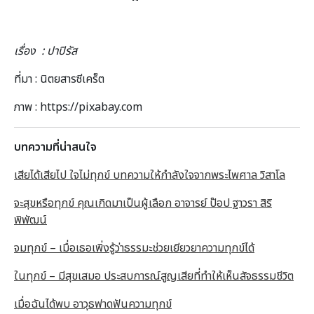
เรื่อง : ปาปิรัส
ที่มา : นิตยสารซีเคร็ต
ภาพ : https://pixabay.com
บทความที่น่าสนใจ
เสียได้เสียไป ใจไม่ทุกข์ บทความให้กำลังใจจากพระไพศาล วิสาโล
จะสุขหรือทุกข์ คุณเกิดมาเป็นผู้เลือก อาจารย์ ป๊อป ฐาวรา สิริ
พิพัฒน์
จมทุกข์ – เมื่อเธอเพิ่งรู้ว่าธรรมะช่วยเยียวยาความทุกข์ได้
ในทุกข์ – มีสุขเสมอ ประสบการณ์สูญเสียที่ทำให้เห็นสัจธรรมชีวิต
เมื่อฉันได้พบ อาวุธฟาดฟันความทุกข์