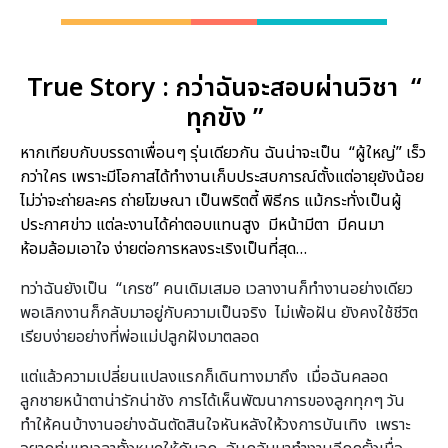
True Story :
กว่าฉันจะสอบผ่านวิชา “
ทุกขัง ”
หากเทียบกับบรรดาเพื่อนๆ รุ่นเดียวกัน ฉันน่าจะเป็น “ผู้ใหญ่” เร็ว
กว่าใคร เพราะมีโอกาสได้ทำงานเก็บประสบการณ์ตั้งแต่อายุยังน้อย
ไม่ว่าจะถ่ายละคร ถ่ายโฆษณา เป็นพริตตี้ พิธีกร แม้กระทั่งเป็นผู้
ประกาศข่าว แต่ละงานได้ค่าตอบแทนสูง มีหน้ามีตา มีคนมา
ห้อมล้อมเอาใจ ง่ายต่อการหลงระเริงเป็นที่สุด…
ทว่าฉันยังเป็น “เกรซ” คนเดิมเสมอ เวลางานก็ทำงานอย่างเดียว
พอเลิกงานก็กลับมาอยู่กับความเป็นจริง ไม่เพ้อฝัน ยังคงใช้ชีวิต
เรียบง่ายอย่างที่พ่อแม่ปลูกฝังมาตลอด
แต่แล้วความเปลี่ยนแปลงแรกก็เดินทางมาถึง เมื่อฉันคลอด
ลูกชายหน้าตาน่ารักน่าชัง การได้เห็นพัฒนาการของลูกทุกๆ วัน
ทำให้คนบ้างานอย่างฉันตัดสินใจหันหลังให้วงการบันเทิง เพราะ