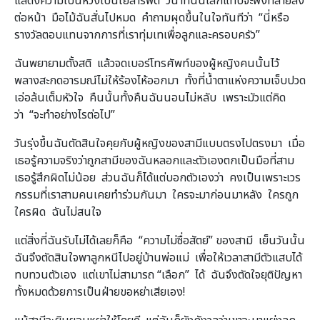
แสดงความเป็นห่วงเป็นใยสารพัด วินาทีนั้นโลกแทบจะพังทลายลง
ต่อหน้า มือไม้ฉันสั่นไปหมด คำถามผุดขึ้นในใจทันทีว่า “นี่หรือ
รางวัลตอบแทนจากการที่เราทุ่มเทเพื่อลูกและครอบครัว”
ฉันพยายามตั้งสติ แล้วจดเบอร์โทรศัพท์ของผู้หญิงคนนั้นไว้
พลางสะกดอารมณ์ไม่ให้ร้องไห้ออกมา ทั้งที่น้ำตาแห่งความเจ็บปวด
เอ่อล้นเต็มหัวใจ คืนนั้นทั้งคืนฉันนอนไม่หลับ เพราะมัวแต่คิด
ว่า “จะทำอย่างไรต่อไป”
วันรุ่งขึ้นฉันตัดสินใจคุยกับผู้หญิงของสามีแบบตรงไปตรงมา เมื่อ
เธอรู้ความจริงว่าถูกสามีของฉันหลอกและตัวเองตกเป็นมือที่สาม
เธอรู้สึกผิดไม่น้อย ส่วนฉันก็ได้แต่บอกตัวเองว่า คงเป็นเพราะเวร
กรรมที่เราสามคนเคยทำร่วมกันมา ใครจะมาก่อนมาหลัง ใครถูก
ใครผิด ฉันไม่สนใจ
แต่สิ่งที่ฉันรับไม่ได้เลยก็คือ “ความไม่ซื่อสัตย์” ของสามี เย็นวันนั้น
ฉันจึงตัดสินใจพาลูกหนีไปอยู่บ้านพ่อแม่ เพื่อให้เวลาสามีตัวแสบได้
ทบทวนตัวเอง แต่เขาไม่สามารถ “เลือก” ได้ ฉันจึงตัดใจยุติปัญหา
ทั้งหมดด้วยการเป็นฝ่ายขอหย่าเสียเอง!