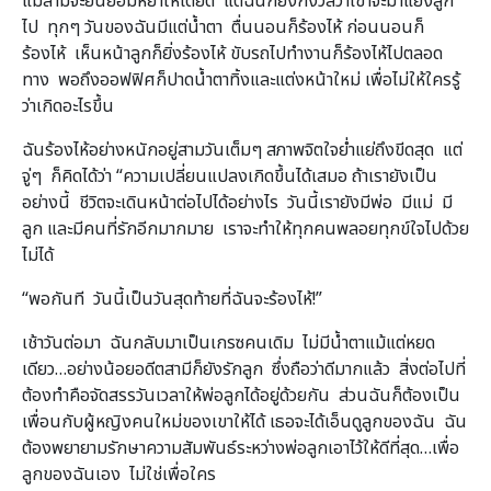
แม้สามีจะยินยอมหย่าให้โดยดี แต่ฉันก็ยังกังวลว่าเขาจะมาแย่งลูก
ไป ทุกๆ วันของฉันมีแต่น้ำตา ตื่นนอนก็ร้องไห้ ก่อนนอนก็
ร้องไห้ เห็นหน้าลูกก็ยิ่งร้องไห้ ขับรถไปทำงานก็ร้องไห้ไปตลอด
ทาง พอถึงออฟฟิศก็ปาดน้ำตาทิ้งและแต่งหน้าใหม่ เพื่อไม่ให้ใครรู้
ว่าเกิดอะไรขึ้น
ฉันร้องไห้อย่างหนักอยู่สามวันเต็มๆ สภาพจิตใจย่ำแย่ถึงขีดสุด แต่
จู่ๆ ก็คิดได้ว่า “ความเปลี่ยนแปลงเกิดขึ้นได้เสมอ ถ้าเรายังเป็น
อย่างนี้ ชีวิตจะเดินหน้าต่อไปได้อย่างไร วันนี้เรายังมีพ่อ มีแม่ มี
ลูก และมีคนที่รักอีกมากมาย เราจะทำให้ทุกคนพลอยทุกข์ใจไปด้วย
ไม่ได้
“พอกันที วันนี้เป็นวันสุดท้ายที่ฉันจะร้องไห้!”
เช้าวันต่อมา ฉันกลับมาเป็นเกรซคนเดิม ไม่มีน้ำตาแม้แต่หยด
เดียว…อย่างน้อยอดีตสามีก็ยังรักลูก ซึ่งถือว่าดีมากแล้ว สิ่งต่อไปที่
ต้องทำคือจัดสรรวันเวลาให้พ่อลูกได้อยู่ด้วยกัน ส่วนฉันก็ต้องเป็น
เพื่อนกับผู้หญิงคนใหม่ของเขาให้ได้ เธอจะได้เอ็นดูลูกของฉัน ฉัน
ต้องพยายามรักษาความสัมพันธ์ระหว่างพ่อลูกเอาไว้ให้ดีที่สุด…เพื่อ
ลูกของฉันเอง ไม่ใช่เพื่อใคร