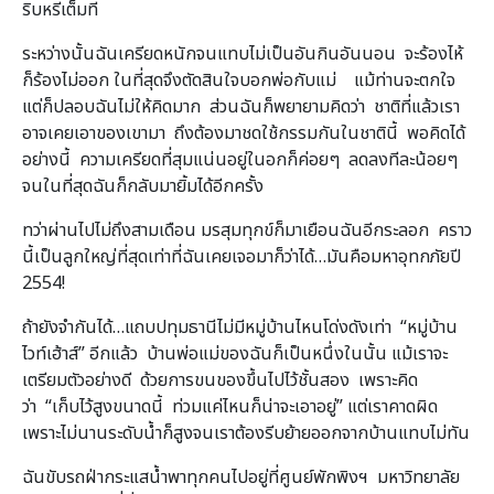
ริบหรี่เต็มที
ระหว่างนั้นฉันเครียดหนักจนแทบไม่เป็นอันกินอันนอน จะร้องไห้
ก็ร้องไม่ออก ในที่สุดจึงตัดสินใจบอกพ่อกับแม่ แม้ท่านจะตกใจ
แต่ก็ปลอบฉันไม่ให้คิดมาก ส่วนฉันก็พยายามคิดว่า ชาติที่แล้วเรา
อาจเคยเอาของเขามา ถึงต้องมาชดใช้กรรมกันในชาตินี้ พอคิดได้
อย่างนี้ ความเครียดที่สุมแน่นอยู่ในอกก็ค่อยๆ ลดลงทีละน้อยๆ
จนในที่สุดฉันก็กลับมายิ้มได้อีกครั้ง
ทว่าผ่านไปไม่ถึงสามเดือน มรสุมทุกข์ก็มาเยือนฉันอีกระลอก คราว
นี้เป็นลูกใหญ่ที่สุดเท่าที่ฉันเคยเจอมาก็ว่าได้…มันคือมหาอุทกภัยปี
2554!
ถ้ายังจำกันได้…แถบปทุมธานีไม่มีหมู่บ้านไหนโด่งดังเท่า “หมู่บ้าน
ไวท์เฮ้าส์” อีกแล้ว บ้านพ่อแม่ของฉันก็เป็นหนึ่งในนั้น แม้เราจะ
เตรียมตัวอย่างดี ด้วยการขนของขึ้นไปไว้ชั้นสอง เพราะคิด
ว่า “เก็บไว้สูงขนาดนี้ ท่วมแค่ไหนก็น่าจะเอาอยู่” แต่เราคาดผิด
เพราะไม่นานระดับน้ำก็สูงจนเราต้องรีบย้ายออกจากบ้านแทบไม่ทัน
ฉันขับรถฝ่ากระแสน้ำพาทุกคนไปอยู่ที่ศูนย์พักพิงฯ มหาวิทยาลัย