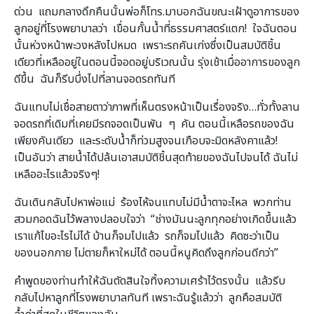
ด่วน แถมกลางดึกคืนนั้นพ่อก็โทร.มาบอกฉันขณะเฝ้าดูอาการของ
ลูกอยู่ที่โรงพยาบาลว่า เขื่อนกั้นน้ำที่ธรรมศาสตร์แตก! ใจฉันตอน
นั้นห่วงหน้าพะวงหลังไปหมด เพราะรถคันเก่งซึ่งเป็นสมบัติชิ้น
เดียวที่เหลืออยู่ในตอนนี้จอดอยู่บริเวณนั้น รุ่งเช้าเมื่ออาการของลูก
ดีขึ้น ฉันก็รีบบึ่งไปที่ลานจอดรถทันที
ฉันแทบไม่เชื่อสายตาว่าภาพที่เห็นตรงหน้าเป็นเรื่องจริง…ทั่วทั้งลาน
จอดรถที่เดิมที่เคยมีรถจอดเป็นพัน ๆ คัน ตอนนี้เหลือรถของฉัน
เพียงคันเดียว และระดับน้ำก็ท่วมสูงจนเกือบจะมิดหลังคาแล้ว!
เป็นอันว่า สายน้ำได้ปล้นเอาสมบัติชิ้นสุดท้ายของฉันไปจนได้ ฉันไม่
เหลืออะไรแล้วจริงๆ!
ฉันเดินกลับไปหาพ่อแม่ ร้องไห้จนแทบไม่มีน้ำตาจะไหล พวกท่าน
สวมกอดฉันไว้พลางปลอบใจว่า “ช่างมันนะลูกทุกอย่างเกิดขึ้นแล้ว
เราแก้ไขอะไรไม่ได้ บ้านก็จมไปแล้ว รถก็จมไปแล้ว คิดซะว่าเป็น
ของนอกกาย ไม่ตายก็หาใหม่ได้ ตอนนี้หนูคิดถึงลูกก่อนดีกว่า”
คำพูดของท่านทำให้ฉันตัดสินใจทิ้งความเศร้าไว้ตรงนั้น แล้วรีบ
กลับไปหาลูกที่โรงพยาบาลทันที เพราะฉันรู้แล้วว่า ลูกคือสมบัติ