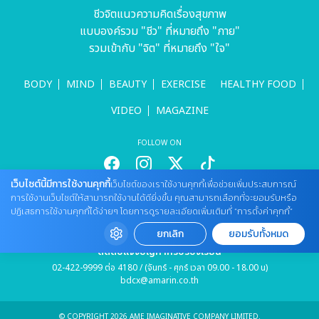
ชีวจิตแนวความคิดเรื่องสุขภาพ
แบบองค์รวม "ชีว" ที่หมายถึง "กาย"
รวมเข้ากับ "จิต" ที่หมายถึง "ใจ"
BODY
MIND
BEAUTY
EXERCISE
HEALTHY FOOD
VIDEO
MAGAZINE
FOLLOW ON
เว็บไซต์นี้มีการใช้งานคุกกี้
เว็บไซต์ของเราใช้งานคุกกี้เพื่อช่วยเพิ่มประสบการณ์
การใช้งานเว็บไซต์ให้สามารถใช้งานได้ดียิ่งขึ้น คุณสามารถเลือกที่จะยอมรับหรือ
สนใจลงโฆษณากับเว็บไซต์
ปฏิเสธการใช้งานคุกกี้ได้ง่ายๆ โดยการดูรายละเอียดเพิ่มเติมที่ “การตั้งค่าคุกกี้”
Tel : 085 661 4629 / (จันทร์ - ศุกร์ เวลา 09.00 - 18.00 น)
cheewajitmedia@gmail.com
ยกเลิก
ยอมรับทั้งหมด
ติดต่อแจ้งปัญหาหรือร้องเรียน
02-422-9999 ต่อ 4180 / (จันทร์ - ศุกร์ เวลา 09.00 - 18.00 น)
bdcx@amarin.co.th
© COPYRIGHT 2026 AME IMAGINATIVE COMPANY LIMITED.