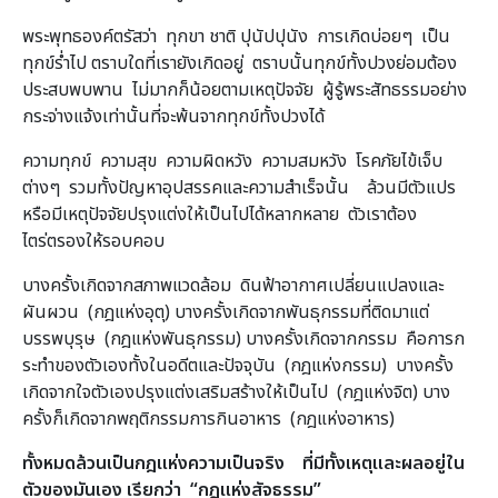
พระพุทธองค์ตรัสว่า ทุกขา ชาติ ปุนัปปุนัง การเกิดบ่อยๆ เป็น
ทุกข์ร่ำไป ตราบใดที่เรายังเกิดอยู่ ตราบนั้นทุกข์ทั้งปวงย่อมต้อง
ประสบพบพาน ไม่มากก็น้อยตามเหตุปัจจัย ผู้รู้พระสัทธรรมอย่าง
กระจ่างแจ้งเท่านั้นที่จะพ้นจากทุกข์ทั้งปวงได้
ความทุกข์ ความสุข ความผิดหวัง ความสมหวัง โรคภัยไข้เจ็บ
ต่างๆ รวมทั้งปัญหาอุปสรรคและความสำเร็จนั้น ล้วนมีตัวแปร
หรือมีเหตุปัจจัยปรุงแต่งให้เป็นไปได้หลากหลาย ตัวเราต้อง
ไตร่ตรองให้รอบคอบ
บางครั้งเกิดจากสภาพแวดล้อม ดินฟ้าอากาศเปลี่ยนแปลงและ
ผันผวน (กฎแห่งอุตุ) บางครั้งเกิดจากพันธุกรรมที่ติดมาแต่
บรรพบุรุษ (กฎแห่งพันธุกรรม) บางครั้งเกิดจากกรรม คือการก
ระทำของตัวเองทั้งในอดีตและปัจจุบัน (กฎแห่งกรรม) บางครั้ง
เกิดจากใจตัวเองปรุงแต่งเสริมสร้างให้เป็นไป (กฎแห่งจิต) บาง
ครั้งก็เกิดจากพฤติกรรมการกินอาหาร (กฎแห่งอาหาร)
ทั้งหมดล้วนเป็นกฎแห่งความเป็นจริง ที่มีทั้งเหตุและผลอยู่ใน
ตัวของมันเอง เรียกว่า “กฎแห่งสัจธรรม”