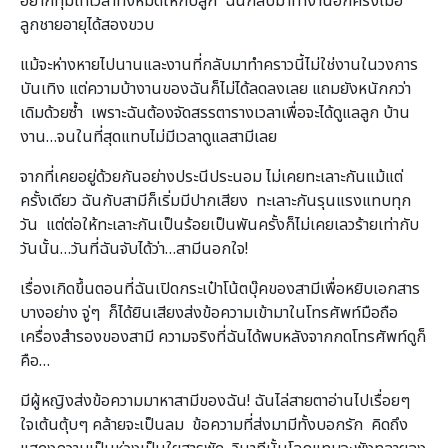
อยากทุ่มเทเวลาทั้งหมดให้กับลูก ฉันกลับมาทำงานอีกครั้งเมื่อ
ลูกชายอายุได้สองขวบ
แม้จะห่างหายไปนานและงานที่กลับมาทำคราวนี้ไม่ใช่งานในวงการ
บันเทิง แต่ความบ้างานของฉันก็ไม่ได้ลดลงเลย แถมยังหนักกว่า
เดิมด้วยซ้ำ เพราะฉันต้องจัดสรรตารางเวลาเพื่อจะได้ดูแลลูก บ้าน
งาน…จนในที่สุดแทบไม่มีเวลาดูแลสามีเลย
จากที่เคยอยู่ด้วยกันอย่างประนีประนอม ไม่เคยทะเลาะกันแม้แต่
ครั้งเดียว ฉันกับสามีก็เริ่มมีปากเสียง ทะเลาะกันรุนแรงแทบทุก
วัน แต่ต่อให้ทะเลาะกันเป็นร้อยเป็นพันครั้งก็ไม่เคยเลวร้ายเท่ากับ
วันนั้น…วันที่ฉันจับได้ว่า…สามีนอกใจ!
เรื่องเกิดขึ้นตอนที่ฉันเปิดกระเป๋าโน้ตบุ๊คของสามีเพื่อหยิบเอกสาร
บางอย่าง จู่ๆ ก็ได้ยินเสียงส่งข้อความเข้ามาในโทรศัพท์มือถือ
เครื่องสำรองของสามี ความจริงที่ฉันได้พบหลังจากกดโทรศัพท์ดูก็
คือ…
มีผู้หญิงส่งข้อความมาหาสามีของฉัน! ฉันไล่สายตาอ่านไปเรื่อยๆ
ใจเต้นตุ้บๆ คล้ายจะเป็นลม ข้อความที่ส่งมามีทั้งบอกรัก คิดถึง