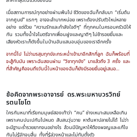
ล้ำค่าที่สุดในชีวิตของฉัน
เมื่อสถานการณ์ทุกอย่างผ่านพ้นไป ชีวิตของฉันก็กลับมา “เริ่มต้น
จากศูนย์” แรกๆ อาจจะลำบากหน่อย เพราะต้องปรับตัวใหม่หลาย
อย่าง แต่ด้วย “ความรักและกำลังใจดีๆ” ที่ทุกคนในครอบครัวมีให้
กัน รวมทั้งน้ำใจไมตรีจากเพื่อนฝูงและญาติๆ ไม่ช้ารอยยิ้มและ
เสียงหัวเราะก็ดังขึ้นในบ้านอันแสนอบอุ่นของเราอีกครั้ง
จากนี้ไป ไม่ว่ามรสุมทุกข์จะกระหน่ำเข้ามาอีกสักกี่ลูก ฉันก็พร้อมที่
จะสู้กับมัน เพราะฉันสอบผ่าน “วิชาทุกขัง” มาแล้วถึง 3 ครั้ง และ
ที่สำคัญคือจนถึงวันนี้ใบหน้าของฉันก็ยังมีรอยยิ้มอยู่เสมอ…
ข้อคิดจากพระอาจารย์ ดร.พระมหาบวรวิทย์
รตนโชโต
ใครกันหนาที่เรียกมนุษย์สองเท้าว่า “คน” ช่างเหมาะสมเหลือเกิน
เพราะคนปนเปกันไปหมด สับสนวุ่นวาย หาต้นหาปลายไม่ได้ ไม่ว่า
จะมีฐานะร่ำรวยยากจนอย่างไร ล้วนมีปัญหาให้ต้องผจญและแก้ไข
กันไม่รู้จักจบสิ้น ทั้งที่รู้ล่วงหน้าและไม่ทันตั้งตัว