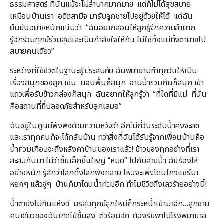
ธรรมศาสตร์ ที่นั่นแม้จะไม่ลำบากมากมาย แต่ก็ไม่ได้สุขสบาย
เหมือนบ้านเรา อดีตสามีจะมารับลูกชายไปอยู่ด้วยให้ได้ แต่ฉัน
ยืนยันอย่างหนักแน่นว่า “ฉันอยากสอนให้ลูกรู้จักความลำบาก
รู้จักร่วมทุกข์ร่วมสุขและเป็นกำลังใจให้กัน ไม่ใช่ทิ้งแม่ทิ้งตายายไป
สบายคนเดียว”
ระหว่างที่ใช้ชีวิตในฐานะผู้ประสบภัย ฉันพยายามทำทุกวันให้เป็น
เรื่องสนุกของลูก เช่น นอนพื้นก็สนุก อาบน้ำรวมกันก็สนุก เข้า
แถวเพื่อรับข้าวกล่องก็สนุก ฉันอยากให้ลูกรู้ว่า “ที่ใดที่มีแม่ ที่นั่น
คือสถานที่ที่ปลอดภัยสำหรับลูกเสมอ”
ฉันอยู่ในศูนย์พังพิงด้วยความหวังว่า อีกไม่กี่วันระดับน้ำคงจะลด
และเราทุกคนก็จะได้กลับบ้าน ทว่าสิ่งที่ฉันได้รับรู้จากเพื่อนบ้านคือ
น้ำท่วมเกือบจะถึงหลังคาบ้านของเราแล้ว! ข้าวของทุกอย่างที่เรา
สะสมกันมา ไม่ว่าชิ้นเล็กชิ้นใหญ่ “หมด” ไปกับสายน้ำ ฉันร้องไห้
อย่างหนัก รู้สึกว่าโลกทั้งโลกพังทลาย ไหนจะเพิ่งโดนโกงแชร์มา
หยกๆ แล้วจู่ๆ บ้านก็มาโดนน้ำท่วมอีก ทำไมชีวิตถึงเลวร้ายอย่างนี้!
น้ำตายังไม่ทันแห้งดี มรสุมทุกข์ลูกใหม่ก็กระหน่ำเข้ามาอีก…ลูกชาย
คนเดียวของฉันเกิดไข้ขึ้นสูง ตัวร้อนจัด ต้องรีบพาไปโรงพยาบาล