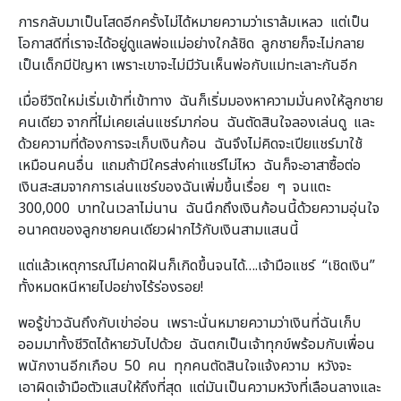
การกลับมาเป็นโสดอีกครั้งไม่ได้หมายความว่าเราล้มเหลว แต่เป็น
โอกาสดีที่เราจะได้อยู่ดูแลพ่อแม่อย่างใกล้ชิด ลูกชายก็จะไม่กลาย
เป็นเด็กมีปัญหา เพราะเขาจะไม่มีวันเห็นพ่อกับแม่ทะเลาะกันอีก
เมื่อชีวิตใหม่เริ่มเข้าที่เข้าทาง ฉันก็เริ่มมองหาความมั่นคงให้ลูกชาย
คนเดียว จากที่ไม่เคยเล่นแชร์มาก่อน ฉันตัดสินใจลองเล่นดู และ
ด้วยความที่ต้องการจะเก็บเงินก้อน ฉันจึงไม่คิดจะเปียแชร์มาใช้
เหมือนคนอื่น แถมถ้ามีใครส่งค่าแชร์ไม่ไหว ฉันก็จะอาสาซื้อต่อ
เงินสะสมจากการเล่นแชร์ของฉันเพิ่มขึ้นเรื่อย ๆ จนแตะ
300,000 บาทในเวลาไม่นาน ฉันนึกถึงเงินก้อนนี้ด้วยความอุ่นใจ
อนาคตของลูกชายคนเดียวฝากไว้กับเงินสามแสนนี้
แต่แล้วเหตุการณ์ไม่คาดฝันก็เกิดขึ้นจนได้….เจ้ามือแชร์ “เชิดเงิน”
ทั้งหมดหนีหายไปอย่างไร้ร่องรอย!
พอรู้ข่าวฉันถึงกับเข่าอ่อน เพราะนั่นหมายความว่าเงินที่ฉันเก็บ
ออมมาทั้งชีวิตได้หายวับไปด้วย ฉันตกเป็นเจ้าทุกข์พร้อมกับเพื่อน
พนักงานอีกเกือบ 50 คน ทุกคนตัดสินใจแจ้งความ หวังจะ
เอาผิดเจ้ามือตัวแสบให้ถึงที่สุด แต่มันเป็นความหวังที่เลือนลางและ