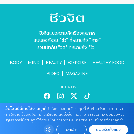
ชีวจิตแนวความคิดเรื่องสุขภาพ
แบบองค์รวม "ชีว" ที่หมายถึง "กาย"
รวมเข้ากับ "จิต" ที่หมายถึง "ใจ"
BODY
MIND
BEAUTY
EXERCISE
HEALTHY FOOD
VIDEO
MAGAZINE
FOLLOW ON
เว็บไซต์นี้มีการใช้งานคุกกี้
เว็บไซต์ของเราใช้งานคุกกี้เพื่อช่วยเพิ่มประสบการณ์
สนใจลงโฆษณากับเว็บไซต์
การใช้งานเว็บไซต์ให้สามารถใช้งานได้ดียิ่งขึ้น คุณสามารถเลือกที่จะยอมรับหรือ
Tel : 085 661 4629 / (จันทร์ - ศุกร์ เวลา 09.00 - 18.00 น)
ปฏิเสธการใช้งานคุกกี้ได้ง่ายๆ โดยการดูรายละเอียดเพิ่มเติมที่ “การตั้งค่าคุกกี้”
cheewajitmedia@gmail.com
ยกเลิก
ยอมรับทั้งหมด
ติดต่อแจ้งปัญหาหรือร้องเรียน