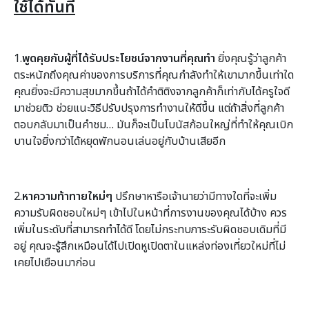
ใช้ได้ทันที
1.
พูดคุยกับผู้ที่ได้รับประโยชน์จากงานที่คุณทำ
ยิ่งคุณรู้ว่าลูกค้า
ตระหนักถึงคุณค่าของการบริการที่คุณกำลังทำให้เขามากขึ้นเท่าใด
คุณยิ่งจะมีความสุขมากขึ้นถ้าได้คำติติงจากลูกค้าก็เท่ากับได้ครูใจดี
มาช่วยติว ช่วยแนะวิธีปรับปรุงการทำงานให้ดีขึ้น แต่ถ้าสิ่งที่ลูกค้า
ตอบกลับมาเป็นคำชม… มันก็จะเป็นโบนัสก้อนใหญ่ที่ทำให้คุณเบิก
บานใจยิ่งกว่าได้หยุดพักนอนเล่นอยู่กับบ้านเสียอีก
2.
หาความท้าทายใหม่ๆ
ปรึกษาหารือเจ้านายว่ามีทางใดที่จะเพิ่ม
ความรับผิดชอบใหม่ๆ เข้าไปในหน้าที่การงานของคุณได้บ้าง ควร
เพิ่มในระดับที่สามารถทำได้ดี โดยไม่กระทบภาระรับผิดชอบเดิมที่มี
อยู่ คุณจะรู้สึกเหมือนได้ไปเปิดหูเปิดตาในแหล่งท่องเที่ยวใหม่ที่ไม่
เคยไปเยือนมาก่อน