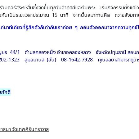
้าร่วมคอร์สระยะสั้นซึ่งจัดขึ้นทุกวันอาทิตย์และวันพระ เริ่มกิจกรรมตั
วมกันเป็นระยะเวลาประมาณ 15 นาที จากนั้นสมาทานศีล ถวายสังฆทา
่นาทีเดียวที่รู้สึกตัวก็เท่ากับเราค่อย ๆ ถอนตัวออกมาจากความทุกข์
พกุญชร 44/1 ตำบลคลองหนึ่ง อำเภอคลองหลวง จังหวัดปทุมธานี สอบถามร
-1323 สุมลมานล์ (อั๋น) 08-1642-7928 คุณลลยาสามารถดูตารางกิจ
ภักดี
าสนา วัดเทพศิรินทราวาส