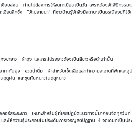
นอย่างเงียบสงบ ท่านไม่ต้องการให้จดทะเบียนเป็นวัด เพราะต้องจัดพิธี
ละเอียดลึกซึ้ง “วัดปลายนา” ที่ชาวบ้านรู้จักจึงมีสถานะเป็นธรณีสงฆ์ที่ใช
งเกงขายาว ผ้าถุง และกระโปรงยาวต้องเป็นสีขาวหรือดำเท่านั้น
าทากันยุง ขวดน้ำดื่ม ผ้าสำหรับเช็ดเสื่อและทำความสะอาดที่พักและอ
ฝนในฤดูฝน และชุดกันหนาวในฤดูหนาว
อร์สระยะยาว เหมาะสำหรับผู้ที่เคยปฏิบัติแนวทางนี้มาก่อนจัดทุกวันท
ง และให้ความรู้ประกอบในประเด็นการเจริญสติปัฏฐาน 4 จิตเดิมที่เป็