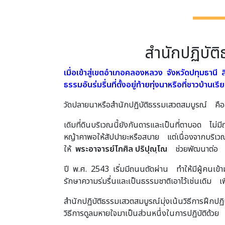
สำนักปฏิบัติ
เมื่อเข้าสู่เขตอำเภอคลองหลวง จังหวัดปทุมธานี
ธรรมอันร่มรื่นที่ตั้งอยู่ท้ายทุ่งนาหรือที่ชาวบ้าน
วัดปลายนาหรือสำนักปฏิบัติธรรมเสวตสมบูรณ์ คือสถา
เดิมที่ดินบริเวณนี้ยังกันดารและเป็นที่ตาบอด ไม่
หญ้าคาพอให้สัปปายะหรือสบาย แต่เนื่องจากบริเวณ
ให้
พระอาจารย์โกศิล ปริปุณฺโณ
ช่วยพัฒนาต่อ ก
ปี พ.ศ. 2543 เริ่มมีถนนตัดผ่าน ทำให้มีผู้คนเข้
รักษาความร่มรื่นและเป็นธรรมชาติเอาไว้เช่นเดิม เพื
สำนักปฏิบัติธรรมเสวตสมบูรณ์มุ่งเน้นวิธีการฝึก
วิธีการดูลมหายใจมาเป็นส่วนหนึ่งในการปฏิบัติด้วย