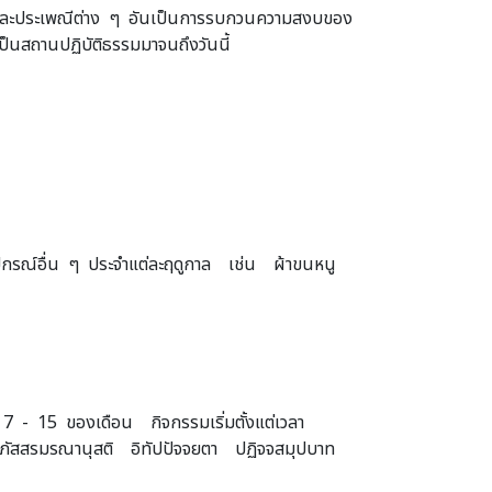
กรรมและประเพณีต่าง ๆ อันเป็นการรบกวนความสงบของ
้เป็นสถานปฏิบัติธรรมมาจนถึงวันนี้
ุปกรณ์อื่น ๆ ประจำแต่ละฤดูกาล เช่น ผ้าขนหนู
ี่ 7 - 15 ของเดือน กิจกรรมเริ่มตั้งแต่เวลา
นประภัสสรมรณานุสติ อิทัปปัจจยตา ปฏิจจสมุปบาท