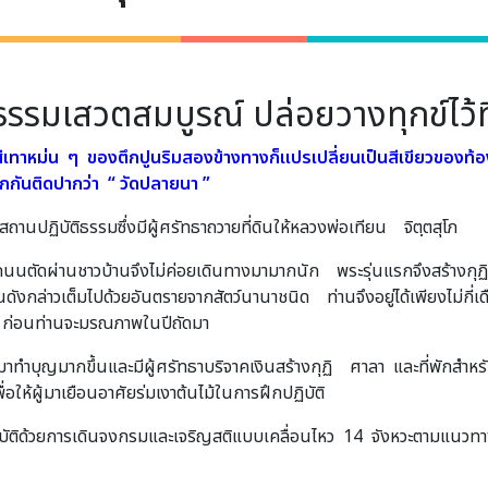
ธรรมเสวตสมบูรณ์ ปล่อยวางทุกข์ไว้ท
 สีเทาหม่น ๆ ของตึกปูนริมสองข้างทางก็แปรเปลี่ยนเป็นสีเขียวของท้
เรียกกันติดปากว่า “ วัดปลายนา ”
นปฏิบัติธรรมซึ่งมีผู้ศรัทธาถวายที่ดินให้หลวงพ่อเทียน จิตฺตสุโภ
มีถนนตัดผ่านชาวบ้านจึงไม่ค่อยเดินทางมามากนัก พระรุ่นแรกจึงสร้างกุ
ดังกล่าวเต็มไปด้วยอันตรายจากสัตว์นานาชนิด ท่านจึงอยู่ได้เพียงไม่
่อนท่านจะมรณภาพในปีถัดมา
ามาทำบุญมากขึ้นและมีผู้ศรัทธาบริจาคเงินสร้างกุฏิ ศาลา และที่พักสำห
่อให้ผู้มาเยือนอาศัยร่มเงาต้นไม้ในการฝึกปฏิบัติ
ปฏิบัติด้วยการเดินจงกรมและเจริญสติแบบเคลื่อนไหว 14 จังหวะตามแนวท