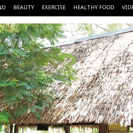
ND
BEAUTY
EXERCISE
HEALTHY FOOD
VID