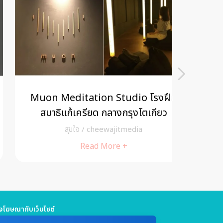
Muon Meditation Studio โรงฝึก
อบรมสม
สมาธิแก้เครียด กลางกรุงโตเกียว
สุขใจ
/
cheewajitmedia
Read More +
โฆษณากับเว็บไซต์
5 661 4629 / (จันทร์ - ศุกร์ เวลา 09.00 - 18.00 น)