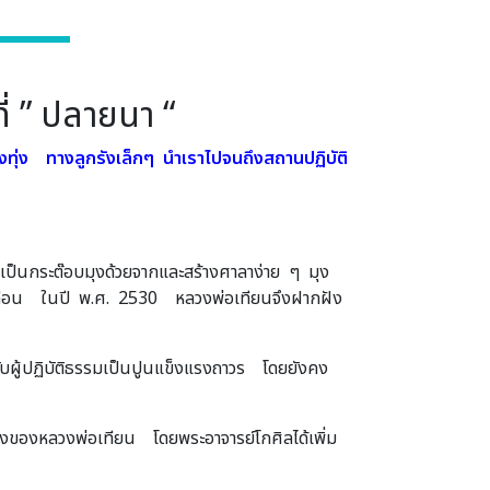
ี่ ” ปลายนา “
องทุ่ง ทางลูกรังเล็กๆ นำเราไปจนถึงสถานปฏิบัติ
ฏิเป็นกระต๊อบมุงด้วยจากและสร้างศาลาง่าย ๆ มุง
กี่เดือน ในปี พ.ศ. 2530 หลวงพ่อเทียนจึงฝากฝัง
รับผู้ปฏิบัติธรรมเป็นปูนแข็งแรงถาวร โดยยังคง
างของหลวงพ่อเทียน โดยพระอาจารย์โกศิลได้เพิ่ม