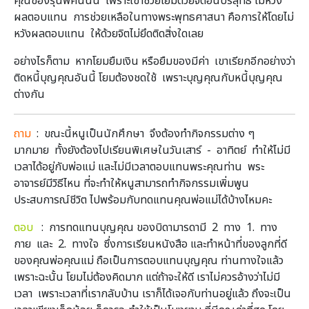
คุณของรุ่นพี่คนนั้น เพราะเขาช่วยโยมด้วยจิตอันบริสุทธิ์ ไม่หวัง
ผลตอบแทน การช่วยเหลือในทางพระพุทธศาสนา คือการให้โดยไม่
หวังผลตอบแทน ให้ด้วยจิตไม่ยึดติดสิ่งใดเลย
อย่างไรก็ตาม หากโยมยืมเงิน หรือยืมของมีค่า เขาเรียกอีกอย่างว่า
ติดหนี้บุญคุณอันนี้ โยมต้องชดใช้ เพราะบุญคุณกับหนี้บุญคุณ
ต่างกัน
ถาม
: ขณะนี้หนูเป็นนักศึกษา จึงต้องทำกิจกรรมต่าง ๆ
มากมาย ทั้งยังต้องไปเรียนพิเศษในวันเสาร์ - อาทิตย์ ทำให้ไม่มี
เวลาได้อยู่กับพ่อแม่ และไม่มีเวลาตอบแทนพระคุณท่าน พระ
อาจารย์มีวิธีไหน ที่จะทำให้หนูสามารถทำกิจกรรมเพิ่มพูน
ประสบการณ์ชีวิต ไปพร้อมกับทดแทนคุณพ่อแม่ได้บ้างไหมคะ
ตอบ
: การทดแทนบุญคุณ ของบิดามารดามี 2 ทาง 1. ทาง
กาย และ 2. ทางใจ ซึ่งการเรียนหนังสือ และทำหน้าที่ของลูกที่ดี
ของคุณพ่อคุณแม่ ถือเป็นการตอบแทนบุญคุณ ท่านทางใจแล้ว
เพราะฉะนั้น โยมไม่ต้องคิดมาก แต่ถ้าจะให้ดี เราไม่ควรอ้างว่าไม่มี
เวลา เพราะเวลาที่เรากลับบ้าน เราก็ได้เจอกับท่านอยู่แล้ว ถึงจะเป็น