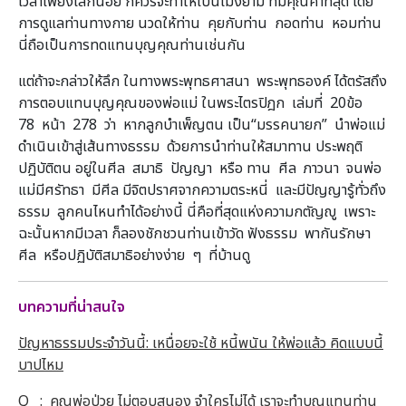
เวลาเพียงเล็กน้อย ก็ควรจะทำให้เป็นโมงยาม ที่มีคุณค่าที่สุด โดย
การดูแลท่านทางกาย นวดให้ท่าน คุยกับท่าน กอดท่าน หอมท่าน
นี่ถือเป็นการทดแทนบุญคุณท่านเช่นกัน
แต่ถ้าจะกล่าวให้ลึก ในทางพระพุทธศาสนา พระพุทธองค์ ได้ตรัสถึง
การตอบแทนบุญคุณของพ่อแม่ ในพระไตรปิฎก เล่มที่ 20ข้อ
78 หน้า 278 ว่า หากลูกบำเพ็ญตน เป็น“มรรคนายก” นำพ่อแม่
ดำเนินเข้าสู่เส้นทางธรรม ด้วยการนำท่านให้สมาทาน ประพฤติ
ปฏิบัติตน อยู่ในศีล สมาธิ ปัญญา หรือ ทาน ศีล ภาวนา จนพ่อ
แม่มีศรัทธา มีศีล มีจิตปราศจากความตระหนี่ และมีปัญญารู้ทั่วถึง
ธรรม ลูกคนไหนทำได้อย่างนี้ นี่คือที่สุดแห่งความกตัญญู เพราะ
ฉะนั้นหากมีเวลา ก็ลองชักชวนท่านเข้าวัด ฟังธรรม พากันรักษา
ศีล หรือปฏิบัติสมาธิอย่างง่าย ๆ ที่บ้านดู
บทความที่น่าสนใจ
ปัญหาธรรมประจำวันนี้: เหนื่อยจะใช้ หนี้พนัน ให้พ่อแล้ว คิดแบบนี้
บาปไหม
Q : คุณพ่อป่วย ไม่ตอบสนอง จำใครไม่ได้ เราจะทำบุญแทนท่าน