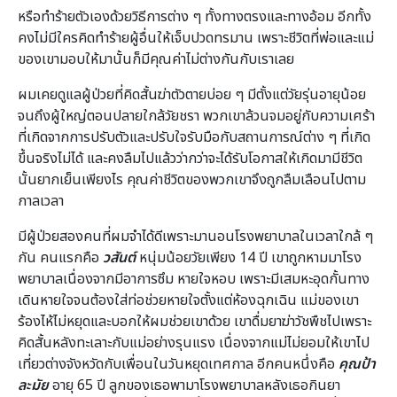
หรือทำร้ายตัวเองด้วยวิธีการต่าง ๆ ทั้งทางตรงและทางอ้อม อีกทั้ง
คงไม่มีใครคิดทำร้ายผู้อื่นให้เจ็บปวดทรมาน เพราะชีวิตที่พ่อและแม่
ของเขามอบให้มานั้นก็มีคุณค่าไม่ต่างกันกับเราเลย
ผมเคยดูแลผู้ป่วยที่คิดสั้นฆ่าตัวตายบ่อย ๆ มีตั้งแต่วัยรุ่นอายุน้อย
จนถึงผู้ใหญ่ตอนปลายใกล้วัยชรา พวกเขาล้วนจมอยู่กับความเศร้า
ที่เกิดจากการปรับตัวและปรับใจรับมือกับสถานการณ์ต่าง ๆ ที่เกิด
ขึ้นจริงไม่ได้ และคงลืมไปแล้วว่ากว่าจะได้รับโอกาสให้เกิดมามีชีวิต
นั้นยากเย็นเพียงไร คุณค่าชีวิตของพวกเขาจึงถูกลืมเลือนไปตาม
กาลเวลา
มีผู้ป่วยสองคนที่ผมจำได้ดีเพราะมานอนโรงพยาบาลในเวลาใกล้ ๆ
กัน คนแรกคือ
วสันต์
หนุ่มน้อยวัยเพียง 14 ปี เขาถูกหามมาโรง
พยาบาลเนื่องจากมีอาการซึม หายใจหอบ เพราะมีเสมหะอุดกั้นทาง
เดินหายใจจนต้องใส่ท่อช่วยหายใจตั้งแต่ห้องฉุกเฉิน แม่ของเขา
ร้องไห้ไม่หยุดและบอกให้ผมช่วยเขาด้วย เขาดื่มยาฆ่าวัชพืชไปเพราะ
คิดสั้นหลังทะเลาะกับแม่อย่างรุนแรง เนื่องจากแม่ไม่ยอมให้เขาไป
เที่ยวต่างจังหวัดกับเพื่อนในวันหยุดเทศกาล อีกคนหนึ่งคือ
คุณป้า
ละมัย
อายุ 65 ปี ลูกของเธอพามาโรงพยาบาลหลังเธอกินยา