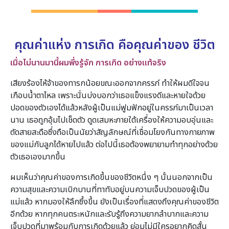
คุณค่าแห่ง การเกิด คือคุณค่าของ ชีวิต
เมื่อไม่นานมานี้ผมพึ่งรู้จัก การเกิด อย่างแท้จริง
เสียงร้องไห้จ้าของทารกน้อยขณะออกจากครรภ์ ทำให้ผมดีใจจน
เกือบน้ำตาไหล เพราะนั่นบ่งบอกว่าเธอแข็งแรงดีและหายใจด้วย
ปอดของตัวเองได้แล้วหลังผู้เป็นแม่ฟูมฟักอยู่ในครรภ์มาเป็นเวลา
นาน เธอถูกอุ้มไปเช็ดตัว ดูดเสมหะภายใต้เครื่องให้ความอบอุ่นและ
ตัดสายสะดือซึ่งถือเป็นนัยว่าสัญลักษณ์ที่เชื่อมโยงกันทางกายภาพ
ของแม่กับลูกได้หายไปแล้ว ต่อไปนี้เธอต้องพยายามทำทุกอย่างด้วย
ตัวเธอเองมากขึ้น
ผมเห็นว่าคุณค่าของการเกิดขึ้นของชีวิตหนึ่ง ๆ นั้นนอกจากเป็น
ความสุขและความเบิกบานที่ทาทับอยู่บนความเจ็บปวดของผู้เป็น
แม่แล้ว หากมองให้ลึกซึ้งขึ้น ยังเป็นเรื่องที่แสดงถึงคุณค่าของชีวิต
อีกด้วย หากทุกคนตระหนักและรับรู้ถึงความยากลำบากและความ
เจ็บปวดที่มาพร้อมกับการเกิดด้วยแล้ว ย่อมไม่มีใครอยากคิดสั้น