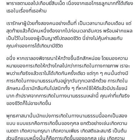
พาราเซตามอลไปเกือบยี่สิบเม็ด เนื่องจากเธอโกรธลูกมากที่โต้เถียง
เธอในเรื่องที่เธอห้าม
เรารักษาผู้ป่วยทั้งสองคนอย่างเต็มที่ เป็นเวลานานเกือบเดือน แต่
สุดท้ายแล้วก็มีคนหนึ่งต้องจากไปก่อนเวลาอันควร พร้อมฝากแผล
เป็นไว้ในใจของผู้เป็นญาติไปตลอดชีวิต นี่ช่างไม่คุ้มค่าเลยกับ
คุณค่าของการได้เกิดมามีชีวิต
อนึ่ง หากเราลองพิจารณาให้กว้างขึ้นอีกสักหน่อย โดยมองความ
หมายของการเกิดให้กว้างไกลไปกว่าการเกิดในทางกายภาพ เราจะ
พบว่าแท้จริงแล้วเราไม่ได้เกิดกันครั้งเดียว แต่ทุก ๆ คนนั้นต่างมี
การเกิดในทางนามธรรมกันอยู่ทุกวันทุกเวลาอีกด้วย การเกิดใน
ลักษณะนี้เรามักลืมกันไปสนิททั้ง ๆ ที่หากใช้ให้ดีแล้วมีประโยชน์
มาก ถ้าปราศจากการเกิดในทางนามธรรมเหล่านี้ คุณค่าที่แท้จริง
ของชีวิตก็ไม่อาจเกิดขึ้น
พุทธศาสนานั้นมักแบ่งการเกิดในทางนามธรรมนี้ออกเป็นสอง
แบบ แบบแรกคือการเกิดขึ้นของกุศล ยกตัวอย่างเช่นเกิดความ
เมตตา เกิดความกรุณา เกิดความเพียร เกิดสติและสมาธิ เป็นต้น
ส่วนอีกแบบหนึ่งนั้นก็คือการเกิดขึ้นของอกุศล เช่น เกิดความ