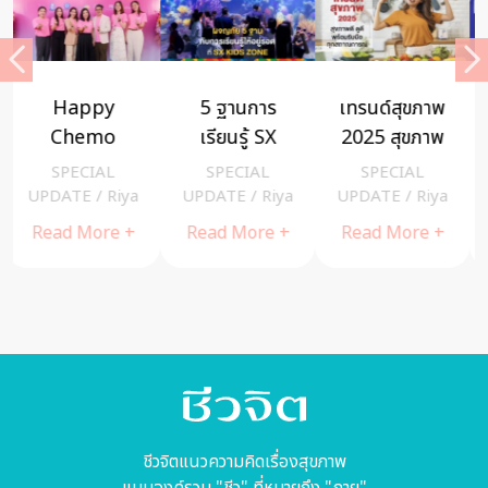
5 ฐานการ
เทรนด์สุขภาพ
T MARK เปิด
เรียนรู้ SX
2025 สุขภาพ
มาตรฐาน
KIDS ZONE
ดี ดูดี พร้อม
สินค้าไทย ได้
SPECIAL
SPECIAL
SPECIAL
E
รับมือทุก
คุณภาพ
UPDATE
/
Riya
UPDATE
/
Riya
UPDATE
/
Riya
สถานการณ์
Read More +
Read More +
Read More +
ชีวจิตแนวความคิดเรื่องสุขภาพ