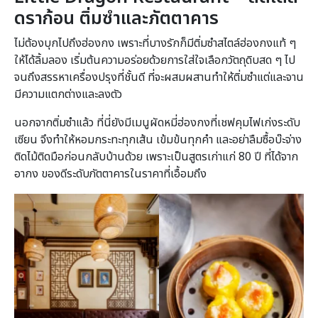
ดราก้อน ติ่มซำและภัตตาคาร
ไม่ต้องบุกไปถึงฮ่องกง เพราะที่บางรักก็มีติ่มซำสไตล์ฮ่องกงแท้ ๆ
ให้ได้ลิ้มลอง เริ่มต้นความอร่อยด้วยการใส่ใจเลือกวัตถุดิบสด ๆ ไป
จนถึงสรรหาเครื่องปรุงที่ชั้นดี ที่จะผสมผสานทำให้ติ่มซำแต่และจาน
มีความแตกต่างและลงตัว
นอกจากติ่มซำแล้ว ที่นี่ยังมีเมนูผัดหมี่ฮ่องกงที่เชฟคุมไฟเก่งระดับ
เซียน จึงทำให้หอมกระทะทุกเส้น เข้มข้นทุกคำ และอย่าลืมซื้อบ๊ะจ่าง
ติดไม้ติดมือก่อนกลับบ้านด้วย เพราะเป็นสูตรเก่าแก่ 80 ปี ที่ได้จาก
อากง ของดีระดับภัตตาคารในราคาที่เอื้อมถึง