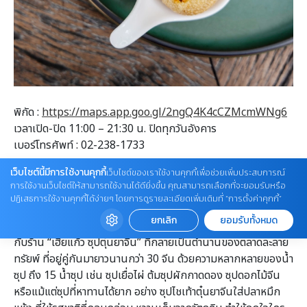
พิกัด :
https://maps.app.goo.gl/2ngQ4K4cCZMcmWNg6
เวลาเปิด-ปิด 11:00 – 21:30 น. ปิดทุกวันอังคาร
เบอร์โทรศัพท์ : 02-238-1733
เว็บไซต์นี้มีการใช้งานคุกกี้
เว็บไซต์ของเราใช้งานคุกกี้เพื่อช่วยเพิ่มประสบการณ์
การใช้งานเว็บไซต์ให้สามารถใช้งานได้ดียิ่งขึ้น คุณสามารถเลือกที่จะยอมรับหรือ
เฮียแก้ว ซุปตุ๋นยาจีนโบราณ
ปฏิเสธการใช้งานคุกกี้ได้ง่ายๆ โดยการดูรายละเอียดเพิ่มเติมที่ “การตั้งค่าคุกกี้”
ยกเลิก
ยอมรับทั้งหมด
ร้านเล็กๆ อีกหนึ่งหมุดหมายของบางรัก สำหรับคนรักน้ำซุปยาจีน
กับร้าน “เฮียแก้ว ซุปตุ๋นยาจีน” ที่กลายเป็นตำนานของตลาดละลาย
ทรัยพ์ ที่อยู่คู่กันมายาวนานกว่า 30 จีน ด้วยความหลากหลายของน้ำ
ซุป ถึง 15 น้ำซุป เช่น ซุปเยื่อไผ่ ต้มซุปผักกาดดอง ซุปดอกไม้จีน
หรือแม้แต่ซุปที่หาทานได้ยาก อย่าง ซุปไชเท้าตุ๋นยาจีนใส่ปลาหมึก