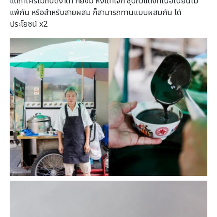
แต่ถ้าใครไม่ถนัดงาดำ ก็ยังมี ห่งเต๋าโจ๊ก ซุปถั่วแดงที่เนื้อเนียนไม่
แพ้กัน หรือสำหรับสายผสม ก็สามารถทานแบบผสมกัน ได้
ประโยชน์ x2