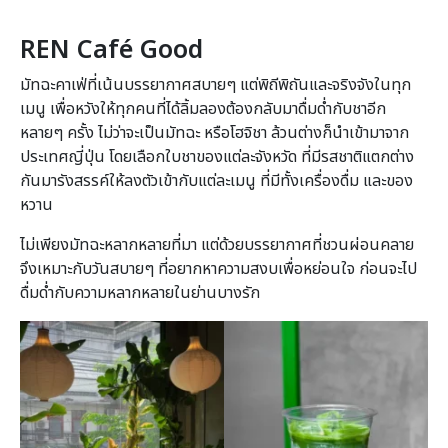
REN Café Good
มัทฉะคาเฟ่ที่เน้นบรรยากาศสบายๆ แต่พิถีพิถันและจริงจังในทุก
เมนู เพื่อหวังให้ทุกคนที่ได้ลิ้มลองต้องกลับมาดื่มด่ำกับชาอีก
หลายๆ ครั้ง ไม่ว่าจะเป็นมัทฉะ หรือโฮจิชา ล้วนต่างก็นำเข้ามาจาก
ประเทศญี่ปุ่น โดยเลือกใบชาของแต่ละจังหวัด ที่มีรสชาติแตกต่าง
กันมารังสรรค์ให้ลงตัวเข้ากับแต่ละเมนู ที่มีทั้งเครื่องดื่ม และของ
หวาน
ไม่เพียงมัทฉะหลากหลายที่มา แต่ด้วยบรรยากาศที่ชวนผ่อนคลาย
จึงเหมาะกับวันสบายๆ ที่อยากหาความสงบเพื่อหย่อนใจ ก่อนจะไป
ดื่มด่ำกับความหลากหลายในย่านบางรัก