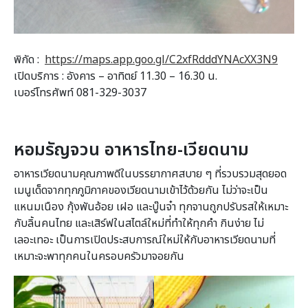
พิกัด :
https://maps.app.goo.gl/C2xfRdddYNAcXX3N9
เปิดบริการ : อังคาร – อาทิตย์ 11.30 – 16.30 น.
เบอร์โทรศัพท์ 081-329-3037
หอมรัญจวน อาหารไทย-เวียดนาม
อาหารเวียดนามคุณภาพดีในบรรยากาศสบาย ๆ ที่รวบรวมสุดยอด
เมนูเด็ดจากทุกภูมิภาคของเวียดนามเข้าไว้ด้วยกัน ไม่ว่าจะเป็น
แหนมเนือง กุ้งพันอ้อย เฝอ และบู๊นจ๋า ทุกจานถูกปรับรสให้เหมาะ
กับลิ้นคนไทย และเสิร์ฟในสไตล์ใหม่ที่ทำให้ทุกคำ กินง่าย ไม่
เลอะเทอะ เป็นการเปิดประสบการณ์ใหม่ให้กับอาหารเวียดนามที่
เหมาะจะพาทุกคนในครอบครัวมาจอยกัน