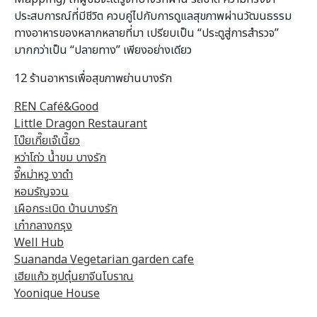
ประสบการณ์ที่มีชีวิต ควบคู่ไปกับการดูแลสุขภาพผ่านวัฒนธรรม
ทางอาหารของหลากหลายที่มา เปรียบเป็น “ประตูสู่การสำรวจ”
มากกว่าเป็น “ปลายทาง” เพียงอย่างเดียว
12 ร้านอาหารเพื่อสุขภาพย่านบางรัก
REN Café&Good
Little Dragon Restaurant
โบ๊ยเกี๊ยเจ๊เนี๊ยว
หว่าโถ่ว น้ำขม บางรัก
จี๊หม่าหวู งาดำ
หอมรัญจวน
เผือกระเบิด บ้านบางรัก
เก๋ากลางกรุง
Well Hub
Suananda Vegetarian garden cafe
เฮียแก้ว ซุปตุ๋นยาจีนโบราณ
Yoonique House