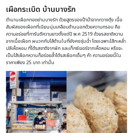
เผือกระเบิด บ้านบางรัก
ตำนานเผือกทอดย่านบางรัก ด้วยสูตรของป๊าม๊าจากกวางตุ้ง เนื้อ
สัมผัสของเผือกที่เนียนนุ่มเคลือบด้านนอกด้วยความกรอบ คือ
ความอร่อยที่การันตีความยาวตั้งแต่ปี พ.ศ 2519 ด้วยรสชาติหวาน
จากเนื้อเผือก ผนวกกับไส้ด้านในที่ยังคงชุ่มฉ่ำ โดยเฉพาะไส้กะหล่ำ
ปลีเห็ดหอม ที่ได้รสชาติจากผัก และเท็กซ์เจอร์จากเห็ดหอม หรือจะ
เป็นไส้เผือกหวานก็อร่อยล้ำได้รสเผือกเต็มๆ คำ ความอร่อยนี้ใน
ราคาเพียง 25 บาท เท่านั้น