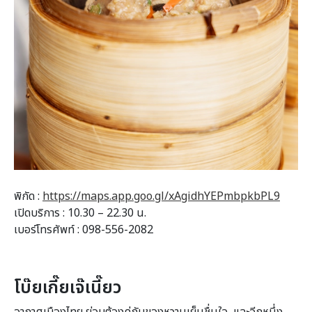
พิกัด :
https://maps.app.goo.gl/xAgidhYEPmbpkbPL9
เปิดบริการ : 10.30 – 22.30 น.
เบอร์โทรศัพท์ : 098-556-2082
โบ๊ยเกี๊ยเจ๊เนี๊ยว
อากาศเมืองไทย ย่อมต้องคู่กับของหวานเย็นชื่นใจ และอีกหนึ่ง