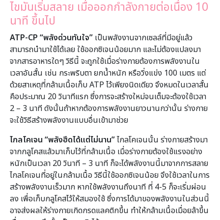
ไขมันเริ่มสลาย เมื่อออกกำลังกายต่อเนื่อง 10
นาที ขึ้นไป
ATP-CP “พลังด่วนทันใจ”
เป็นพลังงานจากเซลล์ที่มีอยู่แล้ว
สามารถนำมาใช้ได้เลย ใช้ออกซิเจนน้อยมาก และไม่ต้องแปลงมา
จากสารอาหารใดๆ วิธีนี้ จะถูกใช้เมื่อร่างกายต้องการพลังงานใน
เวลาอันสั้น เช่น กระพริบตา ยกน้ำหนัก หรือวิ่งแข่ง 100 เมตร แต่
ด้วยสาเหตุที่กล้ามเนื้อเก็บ ATP ไว้เพียงนิดเดียว จึงหมดในเวลาสั้น
คือประมาณ 20 วินาทีแรก ซึ่งการจะสร้างใหม่จนเต็มจะต้องใช้เวลา
2 – 3 นาที ดังนั้นถ้าหากต้องการพลังงานยาวนานกว่านั้น ร่างกาย
จะใช้วิธีสร้างพลังงานแบบอื่นเข้ามาช่วย
ไกลโคเจน “พลังฮึดได้แต่ไม่นาน”
ไกลโคเจนนั้น ร่างกายสร้างมา
จากกลูโคสแล้วมาเก็บไว้ที่กล้ามเนื้อ เมื่อร่างกายต้องใช้แรงอย่าง
หนักเป็นเวลา 20 วินาที – 3 นาที ก็จะได้พลังงานนี้มาจากการสลาย
ไกลโคเจนที่อยู่ในกล้ามเนื้อ วิธีนี้ใช้ออกซิเจนน้อย จึงใช้เวลาในการ
สร้างพลังงานเร็วมาก หากใช้พลังงานถึงนาที ที่ 4-5 ก็จะเริ่มผ่อน
ลง เพื่อเก็บกลูโคสไว้ให้สมองใช้ ซึ่งการได้มาของพลังงานในส่วนนี้
อาจส่งผลให้ร่างกายเกิดกรดแลคติกขึ้น ทำให้กล้ามเนื้อเมื่อยล้าขึ้น