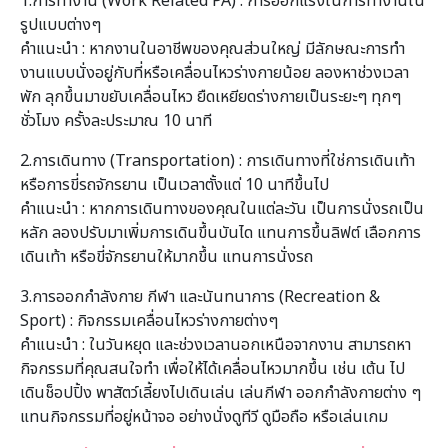
1.การทำงาน (Work Related PA) : การออกแรงในการทำงานใน
รูปแบบต่างๆ
คำแนะนำ : หากงานในอาชีพของคุณส่วนใหญ่ มีลักษณะการทํา
งานแบบนั่งอยู่กับที่หรือเคลื่อนไหวร่างกายน้อย ลองหาช่วงเวลา
พัก ลุกขึ้นมาขยับเคลื่อนไหว ยืดเหยียดร่างกายเป็นระยะๆ ทุกๆ
ชั่วโมง ครั้งละประมาณ 10 นาที
2.การเดินทาง (Transportation) : การเดินทางที่ใช่การเดินเท้า
หรือการขี่รถจักรยาน เป็นเวลาตั้งแต่ 10 นาทีขึ้นไป
คำแนะนำ : หากการเดินทางของคุณในแต่ละวัน เป็นการนั่งรถเป็น
หลัก ลองปรับมาเพิ่มการเดินขึ้นบันได แทนการขึ้นลิฟต์ เลือกการ
เดินเท้า หรือขี่จักรยานให้มากขึ้น แทนการนั่งรถ
3.การออกกำลังกาย กีฬา และนันทนาการ (Recreation &
Sport) : กิจกรรมเคลื่อนไหวร่างกายต่างๆ
คำแนะนำ : ในวันหยุด และช่วงเวลานอกเหนือจากงาน สามารถหา
กิจกรรมที่คุณสนใจทํา เพื่อให้ได้เคลื่อนไหวมากขึ้น เช่น เต้น ไป
เดินช็อปปิ้ง พาสัตว์เลี้ยงไปเดินเล่น เล่นกีฬา ออกกําลังกายต่าง ๆ
แทนกิจกรรมที่อยู่หน้าจอ อย่างนั่งดูทีวี ดูมือถือ หรือเล่นเกม