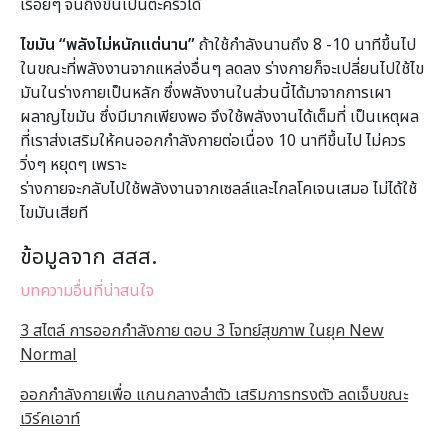
เรื่อยๆ จนถึงขั้นเป็นตะคริวได้
ไขมัน “พลังไม่หนักแต่นาน”
ถ้าใช้กำลังนานถึง 8 -10 นาทีขึ้นไป
ในขณะที่พลังงานจากแหล่งอื่นๆ ลดลง ร่างกายก็จะเปลี่ยนไปใช้ไข
มันในร่างกายเป็นหลัก ซึ่งพลังงานในส่วนนี้ได้มาจากการเผา
ผลาญไขมัน ซึ่งมีมากเพียงพอ จึงใช้พลังงานได้เต็มที่ เป็นเหตุผล
ที่เราส่งเสริมให้คนออกกำลังกายต่อเนื่อง 10 นาทีขึ้นไป ไม่ควร
วิ่งๆ หยุดๆ เพราะ
ร่างกายจะกลับไปใช้พลังงานจากเซลล์และไกลโคเจนเสมอ ไม่ได้ใช้
ไขมันเสียที
ข้อมูลจาก สสส.
บทความอื่นที่น่าสนใจ
3 สไตล์ การออกกำลังกาย ตอบ 3 โจทย์สุขภาพ ในยุค New
Normal
ออกกำลังกายเพื่อ แกนกลางลำตัว เสริมการทรงตัว ลดเจ็บขณะ
เวิร์คเอาท์