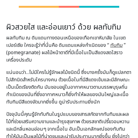
ผิวสวยใส และอ่อนเยาว์ ด้วย ผลทับทิม
ผลทับทิม ณ ดินแดนทางตอนเหนือของเทือกเขาหิมาลัย ในเขต
เปอร์เซีย ใครจะรู้ว่าที่นั่นคือ ดินแดนแหล่งกำเนิดของ “
ทับทิม
”
(pomegranate) ผลไม้หน้าตาดีที่มีเนื้อในเป็นสีแดงสดใสราว
เครื่องประดับ
แน่นอนว่า…ไม่มีใครไม่รู้จักผลไม้ชนิดนี้ ซึ่งบางครั้งมันก็ดูแปลกตา
ไปสักนิดสำหรับใครบางคน ด้วยเนื้อในที่มีสีแดงเข้มและมีลักษณะ
เป็นเม็ดเรียงติดกัน มันชอบอยู่ในอากาศหนาวตามบรรพบุรุษถิ่น
กำเนิดของมันที่ยิ่งอากาศหนาวก็ยิ่งทำให้ผลของมันใหญ่และเนื้อ
ทับทิมมีสีแดงจัดมากยิ่งขึ้น ดูน่ารับประทานยิ่งนัก
ปัจจุบันนี้คุณรู้จักทับทิมในรูปแบบของสารสกัดจากทับทิมและผล
ไม้ที่ช่วยเสริมความงามและบำรุงสุขภาพ ด้วยรสชาติเปรี้ยวอมหวาน
และมีกลิ่นหอมอ่อนๆ จากเนื้อใน อันเป็นเอกลักษณ์ของทับทิม
ทำให้มันเป็นผลไม้ที่น่าดูชมและน่ารับประทานมากยิ่งขึ้น ยิ่งไปกว่า