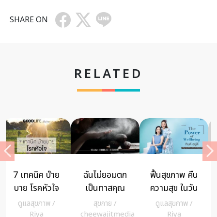
SHARE ON
RELATED
สเตียรอยด์
เทคนิค ตรวจ
ท้องผูกนานๆ
แบบทา ใช้
ภายใน สำหรับ
มะเร็งอาจถาม
อย่างไรให้
สาวโสด
หา
สุขกาย
/
สุขกาย
/
BODY
/
pant
ปลอดภัย ไม่
cheewajitmedia
cheewajitmedia