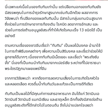
นี่เฉพาะแค่เนื้อในของทับทิมเท่านั้น แต่เปลือกนอกของทับทิมยัง
มีสรรพคุณในการบำรุงรักษาสูงมากเช่นกันอีกด้วย ผลจากการ
วิจัยพบว่า ที่เปลือกของผลทับทิมนั้น มีสารในกลุ่มแทนนินสูงมาก
ซึ่งช่วยในการรักษาอาการท้องเดิน โรคบิด ลดอาการอักเสบ และ
ช่วยในการต่อต้านอนุมูลอิสระที่ทำให้เกิดโรคมะเร็ง 13 ชนิดได้ เป็น
อย่างดี
ตามความเชื่อของชาวจีนเชื่อว่า “ทับทิม” เป็นผลไม้มงคล นำมาใช้
ในการทำพิธีมงคลต่างๆ เพื่อความเป็นสิริมงคล และเชื่อว่าช่วยให้มี
ลูกชายได้มากๆ เนื่องจากทับทิมมีเม็ดเยอะ และเชื่อว่า “พระถังซัม
จั๋ง” นี่เองที่เป็นคนนำทับทิมมาจากเปอร์เซีย ระหว่างที่ไปอาราธนา
พระไตรปิฎกมาเผยแพร่ที่จีน
จากการวิจัยพบว่า หากต้องการลดความเสี่ยงในการเกิดโรคหัวใจ
และหลอดเลือด ควรดื่มน้ำทับทิมวันละแก้วจะเป็นการดีทีเดียว
ทับทิมเป็นผลไม้ที่มีคุณค่าทางสารอาหารมาก อันได้แก่ วิตามินเอ
วิตามินซี วิตามินอี แมกนีเซียม และธาตุเหล็ก อีกทั้งยังมีสารต่อต้าน
อนุมูลอิสระดังที่ได้กล่าวไปในตอนต้น จึงไม่น่าแปลกใจเลยว่า