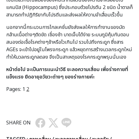
เช่นเดียวกับในสมองของคนเราที่มีส่วนของความจำหรือฮิปโป
แคมปัส (Hippocampus) ซึ่งประกอบด้วยโปรตีน 2 ชนิด น้ำตาลก็
สามารถทำปฏิกิริยากับโปรตีนและส่งผลให้ความจำเสื่อมเร็วขึ้น
นอกจากนี้กระบวนการไกลเคชั่นยังส่งผลให้การทำงานของมัด
กล้ามเนื้อต่างๆติดขัด เชื่องช้า บาดเจ็บได้ง่าย ระบบภูมิคุ้มกันตอบ
สนองต่อเชื้อโรคต่างๆช้าหรือไวเกินไป รวมไปถึงกระดูก ซึ่งสาร
AGEs จะเข้าไปอยู่ในโพรงกระดูก แล้วหยุดการสร้างมวลกระดูกใหม่
ทำให้มวลกระดูกลดลง จึงเป็นสาเหตุของโรคกระดูกพรุนนั่นเอง
หน้าต่อไป จะเป็นการแนะนำวิธี ชะลอความเสื่อม เพื่อร่างกายที่
แข็งแรง ยืดอายุอวัยวะต่างๆ ของร่างกายค่ะ
Pages:
1
2
SHARE ON