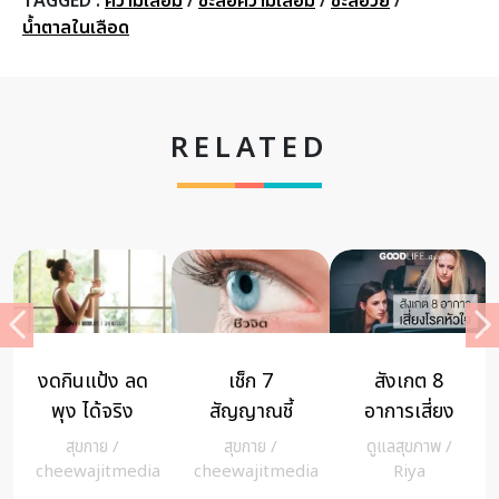
TAGGED :
ความเสื่อม
/
ชะลอความเสื่อม
/
ชะลอวัย
/
น้ำตาลในเลือด
RELATED
งดกินแป้ง ลด
เช็ก 7
สังเกต 8
พุง ได้จริง
สัญญาณชี้
อาการเสี่ยง
หรือ
ปัญหาตา
ส่อ โรคหัวใจ
สุขกาย
/
สุขกาย
/
ดูแลสุขภาพ
/
พร้อมวิธีปรับ
a
cheewajitmedia
cheewajitmedia
Riya