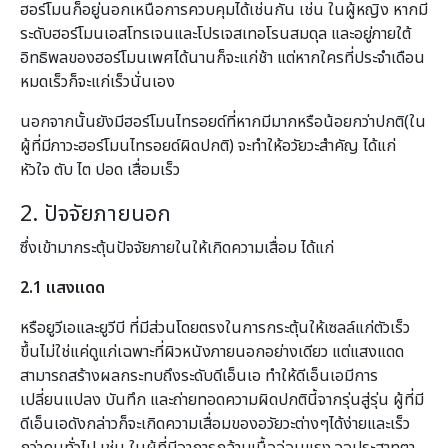
ฮอร์โมนก็อยู่นอกเหนือการควบคุมได้เช่นกัน เช่น ในผู้หญิง หากมี
ระดับฮอร์โมนเอสโทรเจนและโปรเจสเทอโรนสมดุล และอยู่ภายใต้
อิทธิพลของฮอร์โมนเพศได้นานก็จะแก่ช้า แต่หากใครที่ประจำเดือน
หมดเร็วก็จะแก่เร็วนั่นเอง
นอกจากนั้นยังมีฮอร์โมนไทรอยด์ที่หากมีมากหรือน้อยกว่าปกติ(ใน
ผู้ที่มีภาวะฮอร์โมนไทรอยด์ผิดปกติ) จะทำให้อวัยวะสำคัญ ได้แก่
หัวใจ ตับ ไต ปอด เสื่อมเร็ว
2. ปัจจัยภายนอก
ซึ่งเข้ามากระตุ้นปัจจัยภายในให้เกิดความเสื่อม ได้แก่
2.1 แสงแดด
หรือยูวีเอและยูวีบี ที่มีส่วนโดยตรงในการกระตุ้นให้เซลล์แก่ตัวเร็ว
ขึ้นไม่ใช่แค่ดูแก่เฉพาะที่ผิวหนังภายนอกอย่างเดียว แต่แสงแดด
สามารถสร้างผลกระทบถึงระดับดีเอ็นเอ ทำให้ดีเอ็นเอมีการ
เปลี่ยนแปลง บันทึก และถ่ายทอดความผิดปกตินี้จากรุ่นสู่รุ่น ผู้ที่มี
ดีเอ็นเอดังกล่าวก็จะเกิดความเสื่อมของอวัยวะต่างๆได้ง่ายและเร็ว
กว่าคนทั่วไป เช่น ในผู้ที่มีอาการกล้ามเนื้ออ่อนแรง จอประสาทตา