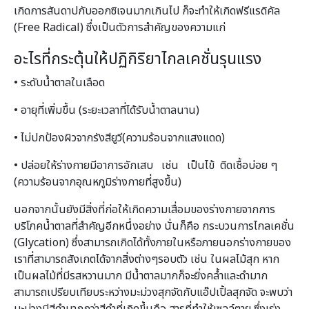
เกิดการสันดาปกับออกซิเจนมากเกินไป ก็จะทำให้เกิดฟรีแรดิคัล
(Free Radical) ซึ่งเป็นตัวการสำคัญของความแก่
อะไรที่กระตุ้นให้ปฏิกิริยาไกลเคชั่นรุนแรง
• ระดับน้ำตาลในเลือด
• อายุที่เพิ่มขึ้น (ระยะเวลาที่ได้รับน้ำตาลนาน)
• ไม่ปกป้องผิวจากรังสียูวี(ความร้อนจากแสงแดด)
• ปล่อยให้ร่างกายมีอาการอักเสบ เช่น เป็นไข้ ติดเชื้อบ่อย ๆ
(ความร้อนจากอุณหภูมิร่างกายที่สูงขึ้น)
นอกจากนั้นยังมีสิ่งที่ก่อให้เกิดความเสื่อมของร่างกายจากการ
บริโภคน้ำตาลที่สำคัญอีกหนึ่งอย่าง นั่นก็คือ กระบวนการไกลเคชั่น
(Glycation) ซึ่งสามารถเกิดได้ทั้งภายในหรือภายนอกร่างกายของ
เราที่สามารถสังเกตได้จากสิ่งต่างๆรอบตัว เช่น ในผลไม้สุก หาก
เป็นผลไม้ที่มีรสหวานมาก มีน้ำตาลมากก็จะยิ่งคล้ำและดำมาก
สามารถเปรียบเทียบระหว่างมะม่วงสุกจัดกับแอ๊ปเปิ้ลสุกจัด จะพบว่า