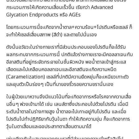
มะม่วงมีสีดำมากกว่าสีดำที่เกิดขึ้นคือ สารที่ทำให้เซลล์ตาย ซึ่งเร่ง
กระบวนการให้เกิดความเสื่อมเร็วขึ้น เรียกว่า Advanced
Glycation Endproducts หรือ AGEs
โดยกระบวนการนี้จะเกิดจากน้ำตาล+ความร้อน+โปรตีนหรือเซลล์ ก็
จะทำให้เซลล์เสื่อมสภาพ (สีดำ) และตายไปนั่นเอง
ดังนั้นอวัยวะในร่างกายเราที่มีส่วนประกอบของโปรตีนก็จะได้รับ
ผลกระทบจากกระบวนการนี้ ปกติแล้วร่างกายเราจะมีคอลลาเจนกับ
อีลาสตินที่อยู่กระจัดกระจายในชั้นผิวหนัง พอน้ำตาลเข้าสู่กระแส
เลือดและไปเคลือบคอลลาเจนและอีลาสตินจะเกิดความหนืด
(Caramelization) เซลล์ที่ปกติมีความยืดหยุ่นก็จะเหนียวเกาะตัว
และยุบตัวเป็นร่องๆ เป็นที่มาของริ้วรอยความชรานั่นเอง
ในผู้ป่วยเบาหวานจึงมีแนวโน้มที่จะเกิดอาการหรือโรคจากความเสื่อ
มอื่นๆ พ่วงเข้ามาได้ เช่น เลนส์ตาซึ่งประกอบไปด้วยโปรตีน เมื่อมี
ระดับน้ำตาลในร่างกายสูง น้ำตาลจะไปเกาะอยู่กับโปรตีน และเมื่อ
โปรตีนไปทำปฏิกิริยากับวุ้นในตา ทำให้เกิดความขุ่น ก็จะเกิดอาการ
วุ้นในตาเสื่อมและจอประสาทตาเสื่อมตามมาได้