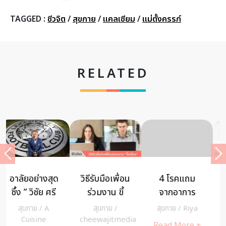
TAGGED :
ชีวจิต
/
สุขกาย
/
แคลเซียม
/
แม่ตั้งครรภ์
RELATED
4 โรคแถม
ท่าบริหาร
เปรียบเทียบ
จากอาการ
คลายอาการ
ประสิทธิภาพ
ปวดหัว
เมื่อยล้า ในที่
เครื่องวัด
สุขกาย
/
Riya
สุขกาย
/
A
สุขกาย
/
ไมเกรน
ทำงาน
ความดันโลหิต
a
Cuisine
cheewajitmedia
Read More +