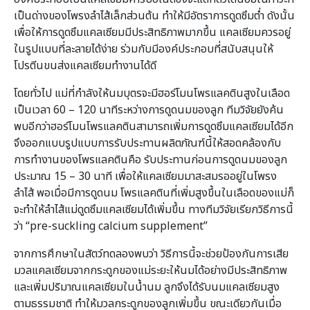
เป็นด่างของโพรงลำไส้เล็กส่วนต้น ทำให้มีอัตราการดูดซึมต่ำ ดังนั้น
เพื่อให้การดูดซึมแคลเซียมมีประสิทธิภาพมากขึ้น แคลเซียมควรอยู่
ในรูปแบบที่ละลายได้ง่าย ร่วมกับมีองค์ประกอบที่สนับสนุนให้
โปรตีนขนส่งแคลเซียมทำงานได้ดี
โดยทั่วไป แม่ที่กำลังให้นมบุตรจะมีฮอร์โมนโพรแลคตินสูงในเลือด
เป็นเวลา 60 – 120 นาทีระหว่างการดูดนมของลูก ทีมวิจัยยังค้น
พบอีกว่าฮอร์โมนโพรแลคตินสามารถเพิ่มการดูดซึมแคลเซียมได้อีก
จึงออกแบบรูปแบบการรับประทานผลิตภัณฑ์นี้ให้สอดคล้องกับ
การทำงานของโพรแลคตินคือ รับประทานก่อนการดูดนมของลูก
ประมาณ 15 – 30 นาที เพื่อให้แคลเซียมมาสะสมรออยู่ในโพรง
ลำไส้ พอเมื่อมีการดูดนม โพรแลคตินที่เพิ่มสูงขึ้นในเลือดของแม่ก็
จะทำให้ลำไส้แม่ดูดซึมแคลเซียมได้เพิ่มขึ้น ทางทีมวิจัยเรียกวิธีการนี้
ว่า “pre-suckling calcium supplement”
จากการศึกษาในสัตว์ทดลองพบว่า วิธีการนี้จะช่วยป้องกันการเสีย
มวลแคลเซียมจากกระดูกของแม่ระยะให้นมได้อย่างมีประสิทธิภาพ
และเพิ่มปริมาณแคลเซียมในน้ำนม ลูกจึงได้รับนมแคลเซียมสูง
ตามธรรมชาติ ทำให้มวลกระดูกของลูกเพิ่มขึ้น ขณะเดียวกันเมื่อ