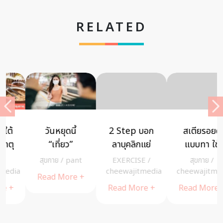
RELATED
2 Step บอก
สเตียรอยด์
ท่าโยคะช่วย
ลาบุคลิกแย่
แบบทา ใช้
หลับสบาย
อย่างไรให้
EXERCISE
/
สุขกาย
/
สุขกาย
/
ปลอดภัย ไม่
cheewajitmedia
cheewajitmedia
cheewajitmedia
ต้องกลัวผล
Read More +
Read More +
Read More +
ข้างเคียงจาก
การใช้ยา