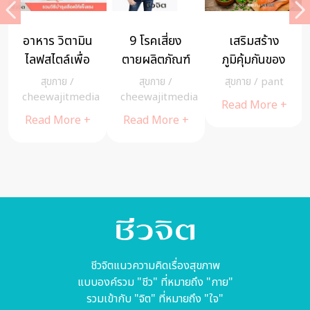
อาหาร วิตามิน
9 โรคเสี่ยง
เสริมสร้าง
ไลฟสไตล์เพื่อ
ตายผลิตภัณฑ์
ภูมิคุ้มกันของ
เม็ดเลือดแข็ง
อัพขนาดน้อง
ร่างกาย ด้วย
สุขกาย
/
สุขกาย
/
สุขกาย
/
pant
แรง ไม่เจ็บไม่
สาว
อาหารอุดม
a
cheewajitmedia
cheewajitmedia
Read More +
ป่วย
วิตามินดี
Read More +
Read More +
ชีวจิตแนวความคิดเรื่องสุขภาพ
แบบองค์รวม "ชีว" ที่หมายถึง "กาย"
รวมเข้ากับ "จิต" ที่หมายถึง "ใจ"