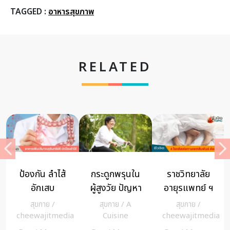
TAGGED :
อาหารสุขภาพ
RELATED
อาหารตัวช่วย
กรมควบคุม
20 ปี บนเส้น
สยบ แผลร้อน
โรค จัดส่งยา
ทางการดูแล
ใน
ด่วนให้ผู้ติด
สุขภาพกาย
สุขกาย
/
สุขกาย
/
สุขกาย
/
A
เชื้อโควิด 19
และใจแบบ
a
cheewajitmedia
cheewajitmedia
Cuisine
ในกทม. ถึง
องค์รวมด้วย