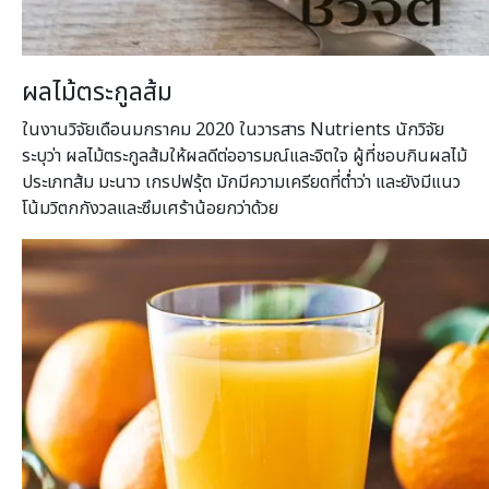
ผลไม้ตระกูลส้ม
ในงานวิจัยเดือนมกราคม 2020 ในวารสาร Nutrients นักวิจัย
ระบุว่า ผลไม้ตระกูลส้มให้ผลดีต่ออารมณ์และจิตใจ ผู้ที่ชอบกินผลไม้
ประเภทส้ม มะนาว เกรปฟรุ้ต มักมีความเครียดที่ต่ำว่า และยังมีแนว
โน้มวิตกกังวลและซึมเศร้าน้อยกว่าด้วย