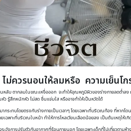
. ไม่ควรนอนให้ลมหรือ ความเย็นโก
อนหลับ ตากลมในขณะเหงื่อออก จะทำให้อุณหภูมิผิวของร่างกายลดต่ำลง ถ้า
ัว รู้สึกหนักหัว ไม่สด ชื่นแจ่มใส หรืออาจทำให้เป็นหวัดได้
มมากระทบโดยตรงกับร่างกายเป็นเวลาๆ โดยเฉพาะที่บริเวณท้อง ที่หากโดนล
ยเฉพาะที่บริเวณใบหน้า ทำให้การไหลเวียนเลือดน้อยลง เป็นต้นเหตุให้เก
ะวังการปรับตัวกับอากาศที่ร้อนภายนอก โดยเฉพาะเด็กที่ไปเที่ยวตามห้างสรร