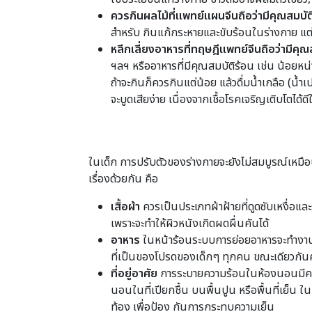
ควรกินผลไม้ที่แพทย์แผนจีนถือว่ามีคุณสมบัติ
สำหรับ กินแก้กระหายและขับร้อนในร่างกาย แต่
หลีกเลี่ยงอาหารที่ทฤษฎีแพทย์จีนถือว่ามีคุ
ฯลฯ หรืออาหารที่มีคุณสมบัติร้อน เช่น น้อยหน่า
ถ้าจะกินก็ควรกินแต่น้อย แล้วดื่มน้ำเกลือ (น้ำ
จะบูดเสียง่าย เนื่องจากเชื้อโรคเจริญเติบโตได้
ในเด็ก การปรับตัวของร่างกายจะยังไม่สมบูรณ์เหมือน
เรื่องด้วยกัน คือ
เสื้อผ้า
ควรเป็นประเภทผ้าฝ้ายที่ดูดซับเหงื่อและ
เพราะจะทำให้ผิวหนังเกิดผดผื่นคันได้
อาหาร
ในหน้าร้อนระบบการย่อยอาหารจะทำงานน้
ที่เป็นของโปรดของเด็กๆ ทุกคน ขณะเดียวกันคว
ที่อยู่อาศัย
การระบายความร้อนในห้องนอนมีความส
นอนในที่เปียกชื้น บนพื้นปูน หรือพื้นที่เย็น
ท้อง เพื่อป้อง กันการกระทบความเย็น