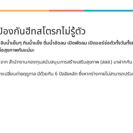
้องกันฮีทสโตรกไม่รู้ตัว
้ำเย็นๆ กินน้ำแข็ง ดื่มน้ำอัดลม เปิดพัดลม เปิดแอร์จ่อตัวทั้งวันทั้ง
่อสุขภาพกันแน่นะ
น จาก สำนักงานกองทุนสนับสนุนการสร้างเสริมสุขภาพ (สสส.) มาฝากกัน
วงเปลี่ยนถ่ายฤดูกาล มีด้วยกัน 6 ปัจจัยหลัก ซึ่งหากร่างกายไม่สามารถปรับ