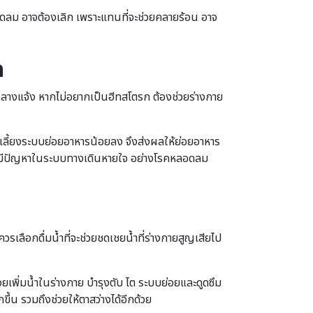
พัดลม อาจต้องเลิก เพราะแทนที่จะช่วยคลายร้อน อาจ
ด
ือกลางแจ้ง หากไม่อยากเป็นฮีทสโตรก ต้องช่วยร่างกาย
ที่มาเลี้ยงระบบย่อยอาหารน้อยลง จึงส่งผลให้ย่อยอาหาร
นที่มีปัญหาในระบบทางเดินหายใจ อย่างโรคหลอดลม
วรเลือกดื่มน้ำที่จะช่วยชดเชยน้ำที่ร่างกายสูญเสียไป
วยเพิ่มน้ำในร่างกาย บำรุงตับ ไต ระบบย่อยและดูดซึม
ึ้น รวมถึงช่วยให้ตาสว่างได้อีกด้วย