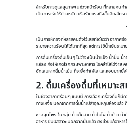
สำหรับการดูแลสุขภาพในช่วงหน้าร้อน ที่หลายคนกำลัง
เป็นการเร่งให้ป่วยหนัก หรือร้ายแรงถึงขั้นฮีทสโตรก
เป็นการหักธงที่หลายคนตั้งไว้เลยทีเดียวว่า อากาศร
ระบายความร้อนให้ได้มากที่สุด แต่การใช้น้ำเย็นระบาย
การดื่มเครื่องดื่มเย็นๆ ไม่ว่าจะเป็นน้ำแข็ง น้ำปั่น
แย่ลง ก่อให้เกิดโรคกระเพาะอาหาร โรคลำไส้ได้ง่า
อักเสบหากดื่มน้ำเย็น ก็จะยิ่งทำให้ไอ และหอบมากยิ่งข
2. ดื่มเครื่องดื่มที่เหมา
ในช่วงอากาศร้อนๆ แบบนี้ การเลือกเครื่องดื่มก็มีคว
ทางเหงื่อ นอกจากการดื่มน้ำเปล่าอุณหภูมิห้องแล้ว ก
ชาสมุนไพร
ในกลุ่ม น้ำเก๊กฮวย น้ำใบไผ่ น้ำบ๊วย น
อาหาร ขับปัสสาวะ นอกจากนั้นแล้ว ยังช่วยแก้อาหารใน