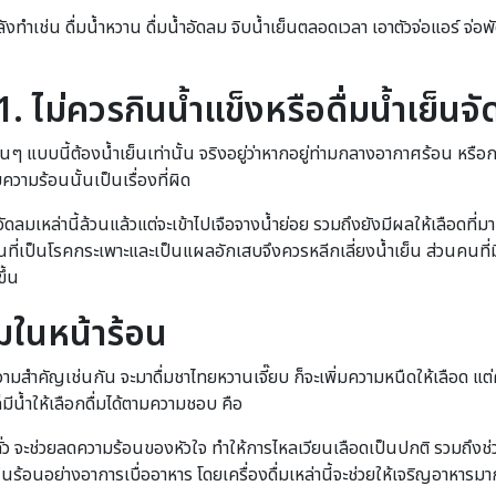
ทำเช่น ดื่มน้ำหวาน ดื่มน้ำอัดลม จิบน้ำเย็นตลอดเวลา เอาตัวจ่อแอร์ จ่อ
1. ไม่ควรกินน้ำแข็งหรือดื่มน้ำเย็นจั
้อนๆ แบบนี้ต้องน้ำเย็นเท่านั้น จริงอยู่ว่าหากอยู่ท่ามกลางอากาศร้อน หร
ความร้อนนั้นเป็นเรื่องที่ผิด
 น้ำอัดลมเหล่านี้ล้วนแล้วแต่จะเข้าไปเจือจางน้ำย่อย รวมถึงยังมีผลให้เลือด
ย คนที่เป็นโรคกระเพาะและเป็นแผลอักเสบจึงควรหลีกเลี่ยงน้ำเย็น ส่วนค
ึ้น
ะสมในหน้าร้อน
ามสำคัญเช่นกัน จะมาดื่มชาไทยหวานเจี๊ยบ ก็จะเพิ่มความหนืดให้เลือด แต่ค
็มีน้ำให้เลือกดื่มได้ตามความชอบ คือ
้ำถั่ว จะช่วยลดความร้อนของหัวใจ ทำให้การไหลเวียนเลือดเป็นปกติ รวมถึงช่
ร้อนอย่างอาการเบื่ออาหาร โดยเครื่องดื่มเหล่านี้จะช่วยให้เจริญอาหารมากข