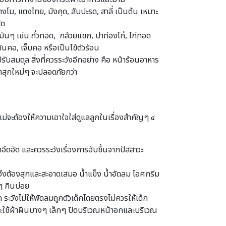
ตงโม, แตงไทย, มังคุด, สับปะรด, สาลี่ เป็นต้น เหมาะ
ัด
นๆ เช่น ถั่วทอด, กล้วยแขก, ปาท่องโก๋, ไก่ทอด
คันคอ, เจ็บคอ หรือเป็นไข้ตัวร้อน
รับสมดุล สิ่งที่ควรระวังอีกอย่าง คือ หน้าร้อนอาหาร
ทำสุกใหม่ๆ จะปลอดภัยกว่า
แม่จะต้องให้ความเอาใจใส่ดูแลลูกในเรื่องสำคัญๆ ๔
กอึดอัด และควรระวังเรื่องการอับชื้นจากปัสสาวะ
จึงต้องสุกและสะอาดเสมอ น้ำแข็ง น้ำอัดลม ไอศกรีม
ๆ กินบ่อย
วังไม่ให้พัดลมถูกตัวเด็กโดยตรงไม่ควรให้เด็ก
และใช้ผ้าผืนบางๆ เล็กๆ ปิดบริเวณหน้าอกและบริเวณ