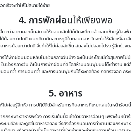
เร็วจะทำให้ไม่สบายได้ง่าย
4. การพักผ่อ
นให้เพียงพอ
กว่าอากาศจะเย็นสบายให้นอนหลับได้ก็มักจะดึก แล้วตอนเช้าตรู่ท้องฟ้าก็สว่
ด้น้อยกว่าปกติ ขณะเดียวกันอุณหภูมิในตอนกลางวันจะทำให้เสียเหงื่อ เสีย
อาหารน้อยกว่าปกติ จึงทำให้ไม่ค่อยสดชื่น สมองไม่ปลอดโปร่ง รู้สึกง่วง
กาศ การได้พักผ่อนนอนหลับในช่วงกลางวันบ้าง จะเป็นประโยชน์ต่อสุขภาพไม
ๆ ในช่วงกลางวัน ก็เป็นการพักผ่อนที่ดี โดยห้ามนอนฟุบบนโต๊ะทำงาน แต่ส
นอนคว่ำ การนอนคว่ำ และการนอนฟุบกับโต๊ะจะกดท้อง กดทรวงอก กระทบก
5. อาหาร
ค่อยรู้สึกหิว การปฏิบัติตัวสำหรับการกินอาหารที่เหมาะสมในหน้าร้อนนั้น
องจากกระเพาะอาหารพร่อง ควรเริ่มต้นมื้อเช้าด้วยอาหารอ่อนๆ เพราะในหน้า
ระบบย่อยและดูดซึมอาหารลดลง จึงยิ่งต้องถนอมการทำงานของกระเพาะอาหา
ว, เมล็ดบัว หรือรากบัว ซึ่งเป็นอาหารที่ย่อยง่ายและช่วยขับความร้อน เ