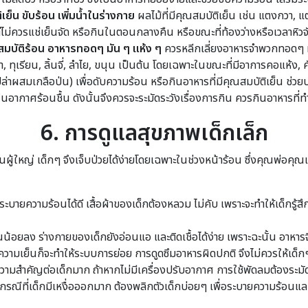
เย็น ขับร้อน เพิ่มน้ำในร่างกาย
ผลไม้ที่มีคุณสมบัติเย็น เช่น แตงกวา, แ
ไม่ควรแช่เย็นจัด หรือกินในตอนกลางคืน หรือขณะที่ท้องว่างหรือเวลาหิวจ
ณสมบัติร้อน อาหารทอดๆ มัน ๆ แห้ง ๆ
ควรหลีกเลี่ยงอาหารจำพวกทอดๆ มั
, ทุเรียน, ลิ้นจี่, ลำไย, ขนุน เป็นต้น โดยเฉพาะในขณะที่มีอาการคอแห้ง, 
เปล่าผสมเกลือป่น) เพื่อดับความร้อน หรือกินอาหารที่มีคุณสมบัติเย็น ช่วยป
ดีในอากาศร้อนชื้น ดังนั้นจึงควรจะระมัดระวังเรื่องการกิน ควรกินอาหารที่
6. การดูแลสุขภาพเด็กเล็ก
ผู้ใหญ่ เด็กๆ จึงเจ็บป่วยได้ง่ายโดยเฉพาะในช่วงหน้าร้อน ซึ่งคุณพ่อคุณ
ระบายความร้อนได้ดี เสื้อผ้าของเด็กต้องหลวม ไม่คับ เพราะจะทำให้เด็กรู้สึ
อยลง ร่างกายของเด็กยังอ่อนแอ และติดเชื้อได้ง่าย เพราะฉะนั้น อาหาร
ามเย็นก็จะทำให้ระบบการย่อย การดูดซึมอาหารผิดปกติ จึงไม่ควรให้เด็ก
ำคัญต่อเด็กมาก ถ้าหากไม่มีเครื่องปรับอากาศ การใช้พัดลมต้องระมัด ระ
 ในกรณีที่เด็กมีเหงื่อออกมาก ต้องพลิกตัวเด็กบ่อยๆ เพื่อระบายความร้อน