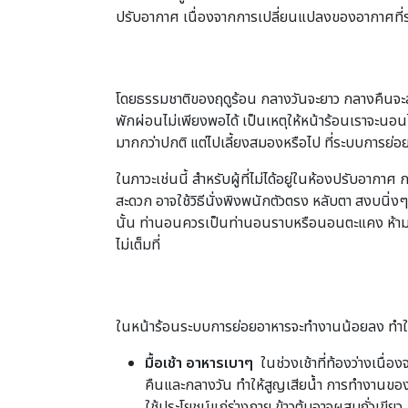
ปรับอากาศ เนื่องจากการเปลี่ยนแปลงของอากาศที่รวด
โดยธรรมชาติของฤดูร้อน กลางวันจะยาว กลางคืนจะสั้น 
พักผ่อนไม่เพียงพอได้ เป็นเหตุให้หน้าร้อนเราจะนอนไ
มากกว่าปกติ แต่ไปเลี้ยงสมองหรือไป ที่ระบบการย่อย
ในภาวะเช่นนี้ สำหรับผู้ที่ไม่ได้อยู่ในห้องปรับอา
สะดวก อาจใช้วิธีนั่งพิงพนักตัวตรง หลับตา สงบนิ่ง
นั้น ท่านอนควรเป็นท่านอนราบหรือนอนตะแคง ห้าม
ไม่เต็มที่
ในหน้าร้อนระบบการย่อยอาหารจะทำงานน้อยลง ทำให้ไม่
มื้อเช้า อาหารเบาๆ
ในช่วงเช้าที่ท้องว่างเนื่
คืนและกลางวัน ทำให้สูญเสียน้ำ การทำงานของ
ใช้ประโยชน์แก่ร่างกาย ข้าวต้มอาจผสมถั่วเขีย