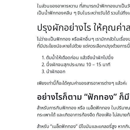
ในส่วนของอาหารหวาน ที่สามารถนำฟักทองมาเป็นวัตถุด
เป็นน้ำฟักทองคลีน ๆ จิบในระหว่างวันได้ รวมไปถึง
ปรุงผักอย่างไร ให้คุณค่า
ไม่ว่าจะเป็นฟักทอง หรือผักอื่นๆ เรามักกลัวในเรื่
ที่มีประโยชน์จะหายไปด้วย แต่ควรเลือกปรุงด้วยการนึ
ต้มน้ำให้เดือดก่อน แล้วจึงนำผักไปนึ่ง
นึ่งผักจนสุกประมาณ 10 – 15 นาที
นำผักออก
เพียงเท่านี้ก็จะได้คุณค่าของสารอาหารต่างๆ แล้วค่ะ
อย่างไรก็ตาม “ฟักทอง” ก็มี
สำหรับการกินฟักทอง หรือ เมล็ดฟักทอง ในปริมาณที่
กระเพาะได้ และเกิดอาการท้องอืด ท้องเฟ้อ ไม่สบายท
สำหรับ “เมล็ดฟักทอง” มีไขมันและแคลอรี่สูง หากก