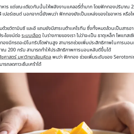
อาหาร แต่ขณะเดียวกันนั้นให้พลังงานแคลอรี่ต่ำมาก โดยฟักทองปริมาณ 2
ปอร์เซนต์ นอกจากนี้ยังพบว่า ฟักทองยังเป็นแหล่งของใยอาหาร หรือไฟเ
้วยวิตามินซี และอี แถมยังมีสารเบต้าเเคโรทีน ซึ่งทั้งหมดล้วนเป็นสาร
ประโยชน์ต่อ
ระบบเลือด
ในร่างกายของเรา ไม่ว่าจะเป็น ธาตุเหล็ก โพแทสเซ
กทองมีกรดอะมิโนทริปโตฟานสูง สามารถช่วยเพิ่มประสิทธิภาพในการนอน
าณ 200 กรัม สามารถทำให้ประสิทธิภาพการนอนหลับดีขึ้นได้
ชศาสตร์ มหาวิทยาลัยมหิดล
พบว่า ฟักทอง ช่วยเพิ่มระดับของ Seroton
มารถลดภาวะซึมเศร้าได้