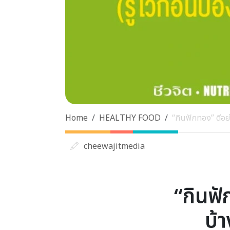
Home
HEALTHY FOOD
“กินฟักทอง” ดีอย่า
cheewajitmedia
“กินฟั
บ้า