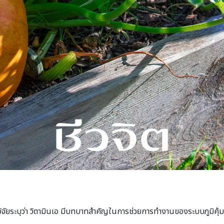
วิจัยระบุว่า วิตามินเอ มีบทบาทสำคัญในการช่วยการทำงานของระบบภูมิคุ้มก