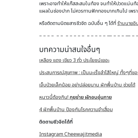
เพราะอาจทำให้แก๊สสะสมในท้อง จนทำให้ปวดแน่นท้อง 
แผลในช่องปาก ไม่ควรทานฟักทองมากเกินไป เพราะอาจ
หรือติดตามนิตยสารชีวจิต ฉบับอื่น ๆ ได้ที่
ร้านนายอิ
– – – – – – – – – – – – – – – – — – – – — – 
บทความน่าสนใจอื่นๆ
เหลือง แดง เขียว 3 ถั่ว ประโยชน์เยอะ
ประสบการณ์สุขภาพ : เป็นมะเร็งลำไส้ใหญ่ ทั้งๆที่ช
เจ็บป่วยเล็กน้อย อย่าปล่อยนาน ผักพื้นบ้าน ช่วยได้
หนาวนี้ต้องกิน!
กุยช่าย ผักอบอุ่นกาย
4 ผักพื้นบ้าน ป้องกันโรคความจำเสื่อม
ติดตามชีวจิตได้ที่
Instagram Cheewajitmedia