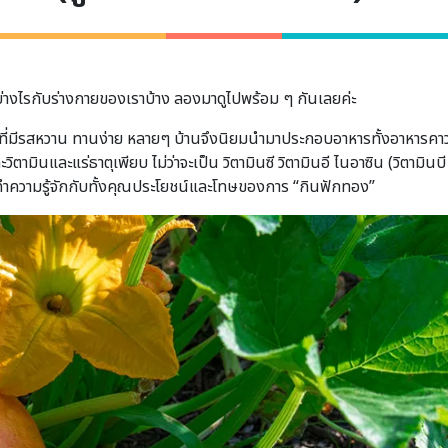
ย่างไรกับร่างกายของเราบ้าง ลองมาดูไปพร้อม ๆ กันเลยค่ะ
ี่มีรสหวาน ทานง่าย หลายๆ บ้านจึงนิยมนำมาประกอบอาหารทั้งอาหารคาว
ามินและแร่ธาตุเพียบ ไม่ว่าจะเป็น วิตามินซี วิตามินอี ไนอาซิน (วิตามินบ
าทำความรู้จักกับทั้งคุณประโยชน์และโทษของการ “กินฟักทอง”