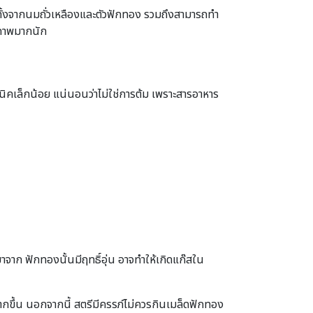
์ทั้งจากนมถั่วเหลืองและตัวฟักทอง รวมถึงสามารถทำ
ุขภาพมากนัก
คนิคเล็กน้อย แน่นอนว่าไม่ใช่การต้ม เพราะสารอาหาร
จาก ฟักทองนั้นมีฤทธิ์อุ่น อาจทำให้เกิดแก๊สใน
กขึ้น นอกจากนี้ สตรีมีครรภ์ไม่ควรกินเมล็ดฟักทอง