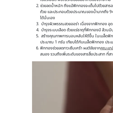
ช่วยลดน้ำหนัก ถึงแม้ฟักทองจะเต็มไปด้วยสาร
ถ้วย และประกอบด้วยประมาณของน้ำมากถึง 94 เ
ได้นั่นเอง
บำรุงผิวพรรณสวยออร่า เนื่องจากฟักทอง อุดมด
บำรุงระบบเลือด ด้วยแร่ธาตุที่ฟักทองมี ล้วนมี
สร้างคุณภาพการนอนหลับให้ดีขึ้น ในเมล็ดฟั
ประมาณ 1 กรัม เทียบได้กับเมล็ดฟักทอง ประม
ฟักทองช่วยลดภาวะซึมเศร้า ผลวิจัยจาก
คณะเภสั
สมอง รวมถึงเพิ่มระดับของสารสื่อประสาท ที่สา