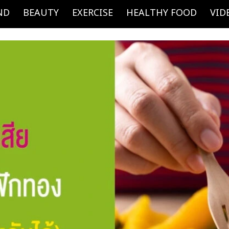
ND
BEAUTY
EXERCISE
HEALTHY FOOD
VID