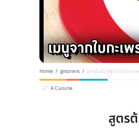
Home
สูตรอาหาร
สูตรต้มยำ ซีฟู้ดน้ำใสใบกะเ
A Cuisine
สูตรต