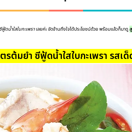
ีฟู้ดน้ำใสใบกะเพรา
เลยค่ะ จัดจ้านถึงใจได้ประโยชน์ด้วย พร้อมแล้วก็มาดู
ส
ูตรต้มยำ ซีฟู้ดน้ำใสใบกะเพรา รสเด็