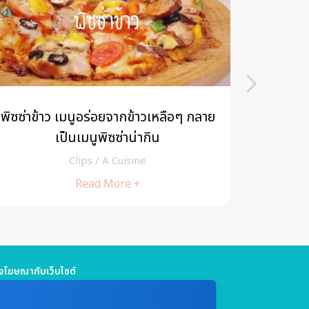
พิซซ่าข้าว เมนูอร่อยจากข้าวเหลือๆ กลาย
แกงแคไก่
เป็นเมนูพิซซ่าน่ากิน
ไปด้วย
Clips
/
A Cuisine
Read More +
โฆษณากับเว็บไซต์
5 661 4629 / (จันทร์ - ศุกร์ เวลา 09.00 - 18.00 น)
jitmedia@gmail.com