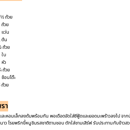
½ ถ้วย
 ถ้วย
 แว่น
 ต้น
 ถ้วย
 ใบ
 หัว
 ถ้วย
 ช้อนโต๊ะ
 ถ้วย
พรา
รูด และหอมเล็กลงต้มพร้อมกัน พอเดือดจัดใส่ซีฟู้ดและยอดมะพร้าวลงไป จากน
ะนาว โรยพริกขี้หนูชิมรสชาติตามชอบ ตักใส่ชามเสิร์ฟ รับประทานกับข้าวส