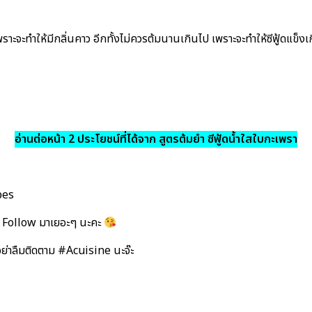
ราะจะทำให้มีกลิ่นคาว อีกทั้งไม่ควรต้มนานเกินไป เพราะจะทำให้ซีฟู้ดแข็งเก
อ่านต่อหน้า 2 ประโยชน์ที่ได้จาก สูตรต้มยำ ซีฟู้ดน้ำใสใบกะเพรา
pes
 Follow มาเยอะๆ นะคะ
อย่าลืมติดตาม #Acuisine นะจ๊ะ