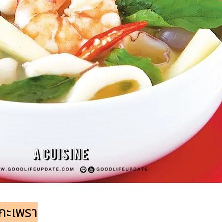
บกะเพรา