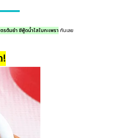
ูตรต้มยำ ซีฟู้ดน้ำใสใบกะเพรา
กันเลย
ด!