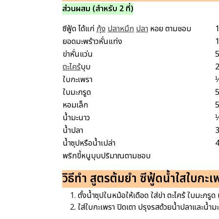
ส่วนผสม (สำหรับ 2 ที่)
ซีฟู้ด ได้แก่
กุ้ง
ปลาหมึก
ปลา
หอย ตามชอบ
1
ยอดมะพร้าวหั่นแท่ง
1
ข่าหั่นแว่น
5
ตะไคร้
บุบ
2
ใบกะเพรา
½
ใบมะกรูด
5
หอมเล็ก
5
น้ำมะนาว
¼
น้ำปลา
3
น้ำซุปหรือน้ำเปล่า
4
พริกขี้หนูบุบปริมาณตามชอบ
วิธีทำ สูตรต้มยำ ซีฟู้ดน้ำใสใบกะเ
ตั้งน้ำซุปในหม้อให้เดือด ใส่ข่า ตะไคร้ ใบมะก
ใส่ใบกะเพรา ปิดเตา ปรุงรสด้วยน้ำปลาและน้ำม