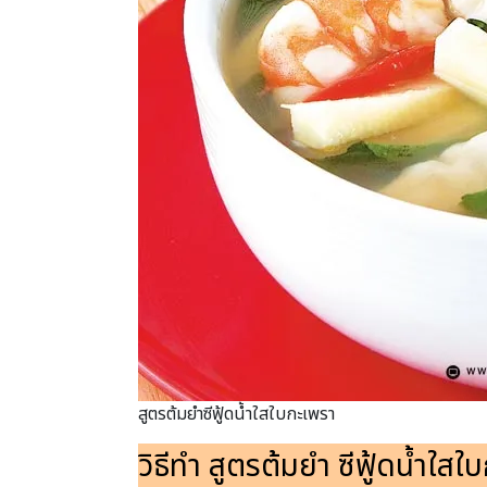
สูตรต้มยำซีฟู้ดน้ำใสใบกะเพรา
วิธีทำ สูตรต้มยำ ซีฟู้ดน้ำใสใ