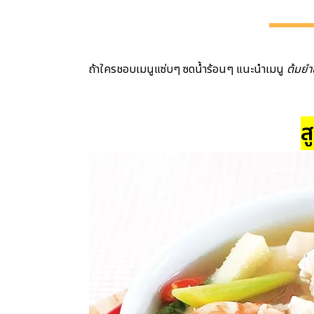
ถ้าใครชอบเมนูแซ่บๆ ซดน้ำร้อนๆ แนะนำเมนู
ต้มยำซ
ส