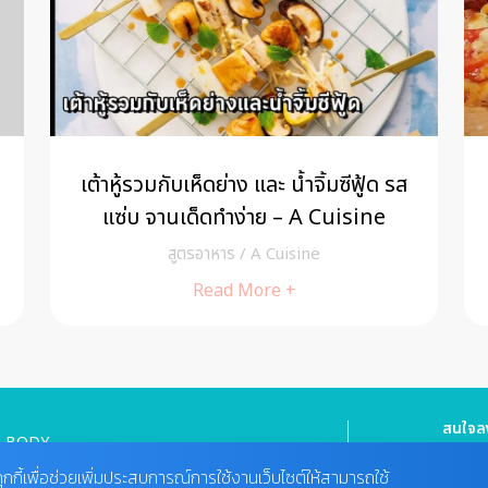
เต้าหู้รวมกับเห็ดย่าง และ น้ำจิ้มซีฟู้ด รส
แซ่บ จานเด็ดทำง่าย – A Cuisine
สูตรอาหาร
/
A Cuisine
Read More +
สนใจลง
BODY
HEALTHY FOOD
Tel : 08
cheewa
ุกกี้เพื่อช่วยเพิ่มประสบการณ์การใช้งานเว็บไซต์ให้สามารถใช้
MIND