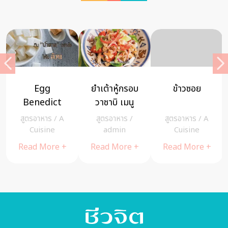
โครนัท สูตร
ส้มตำทุเรียน
แตร์รีนเป็ดรม
เด็ดลูกผสม
ลับแล อร่อย
ควัน ตับบด กับ
ระหว่างโดนัท
หวานมันรส
ส้มสายน้ำผึ้ง
สูตรอาหาร
/
A
สูตรอาหาร
/
A
สูตรอาหาร
/
และครัวซองต์
ทุเรียนป่า!!
อาหารกึ่งคาว
Cuisine
Cuisine
admin
– A Cuisine
หวาน
Read More +
Read More +
Read More +