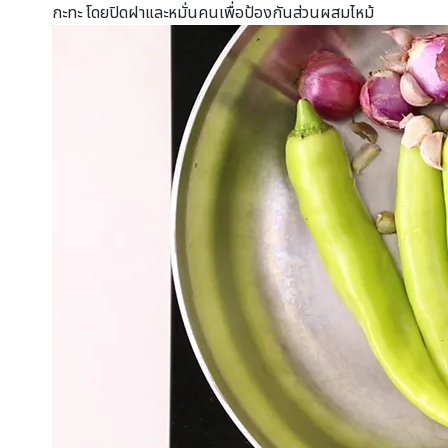
กะทะ โดยปิดฝาและหมั่นคนเพื่อป้องกันส่วนผสมไหม้