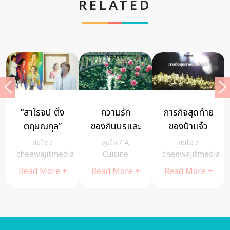
RELATED
เปิดความลับ
หลวงปู่จูม
6 เคล็ดลับเพื่อ
“คุณพี่หมื่น
พันธุโล “ผู้
ก้าวสู่การเป็น
สุนทรเทวา”
สร้างความเข้ม
ผู้หญิงมีเสน่ห์
สุขใจ
/
MIND
/
สุขใจ
/
ในชีวิตจริง กับ
แข็งให้พระกร
อย่างมีสติ
a
cheewajitmedia
cheewajitmedia
cheewajitmedia
เรื่องราวที่ไม่
รมฐาน”
Read More +
Read More +
Read More +
ค่อยมีใครรู้