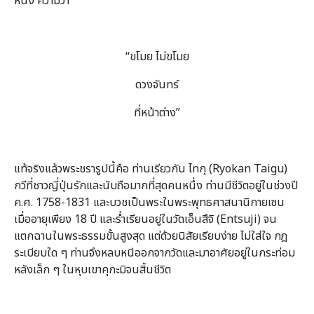
หนึ่ง ความว่า
“ขโมย ไม่ขโมย
ดวงจันทร์
ที่หน้าต่าง”
แท้จริงแล้วพระชรารูปนี้คือ ท่านเรียวกัน ไทกุ (Ryokan Taigu)
กวีที่ชาวญี่ปุ่นรักและนับถือมากที่สุดคนหนึ่ง ท่านมีชีวิตอยู่ในช่วงปี
ค.ศ. 1758-1831 และบวชเป็นพระในพระพุทธศาสนานิกายเซน
เมื่ออายุเพียง 18 ปี และร่ำเรียนอยู่ในวัดเอ็นสึจิ (Entsuji) จน
แตกฉานในพระธรรมขั้นสูงสุด แต่ด้วยนิสัยเรียบง่าย ไม่ใส่ใจ กฎ
ระเบียบใด ๆ ท่านจึงหลบหนีออกจากวัดและมาอาศัยอยู่ในกระท่อม
หลังเล็ก ๆ ในหุบเขาคุกะมิจนสิ้นชีวิต