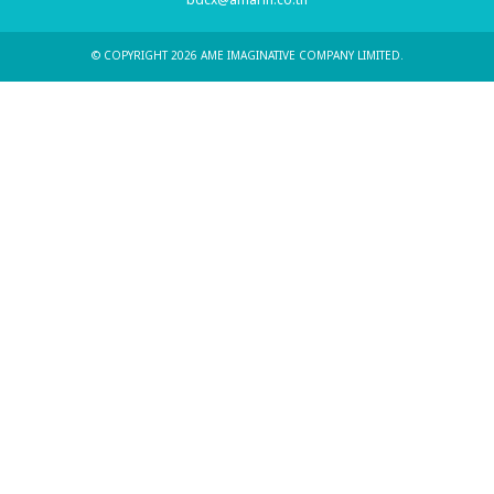
bdcx@amarin.co.th
© COPYRIGHT 2026 AME IMAGINATIVE COMPANY LIMITED.