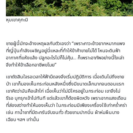
หุบเขาคุกะมิ
ชายผู้นี้มักจะอ้างเหตุผลกับตัวเองว่า “เพราะภาวะข้าวยากหมากแพง
ที่ญี่ปุ่นกำลังเผชิญอยู่นี่แหละที่ทำให้ข้าค้าขายไม่ได้ ไหนจะดินฟ้า
อากาศที่แห้งแล้ง ปลูกอะไรไปก็ไม่คุ้ม… ก็เพราะอาภัพอย่างนี้ไงเล่า
จึงทำให้ข้าเลือกอาชีพขโมย”
เขาตัดสินใจรอเวลาให้ฟ้ามืดลงจึงเริ่มปฏิบัติการ เมื่อเดินไปถึงชาย
ป่า เขาก็มองเห็นกระท่อมหลังหนึ่งซึ่งมีขนาดเล็กมากจนตอนแรก
เขาคิดว่ามันคือเล้าไก่ เมื่อเห็นว่าไม่มีใครอยู่ในกระท่อม เขาจึงไม่
รีรอ บุกรุกเข้าไปทันที แต่แล้วเขาก็ต้องผิดหวัง เพราะจากแสงเดือน
ที่ส่องสว่างทำให้มองเห็นว่า ในกระท่อมมีเพียงเครื่องใช้เก่าคร่ำคร่า
เช่น กาน้ำชาที่มีตะกรันจับจนทั่ว ถ้วยชามปากบิ่น ผ้าห่มผืนบาง
เฉียบ ฯลฯ เท่านั้น