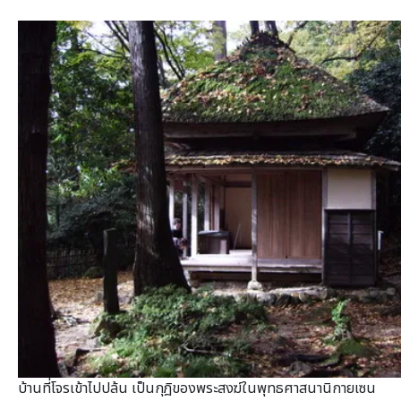
บ้านที่โจรเข้าไปปล้น เป็นกุฎิของพระสงฆ์ในพุทธศาสนานิกายเซน