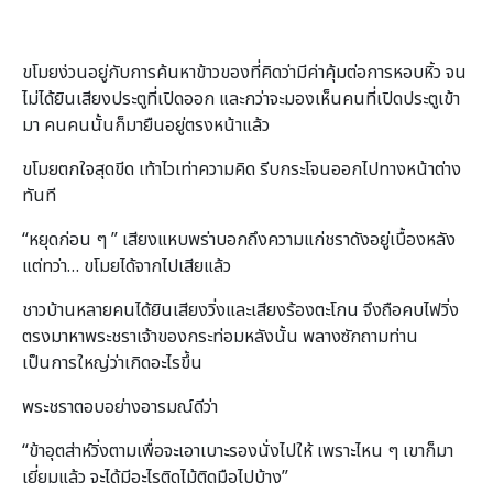
ขโมยง่วนอยู่กับการค้นหาข้าวของที่คิดว่ามีค่าคุ้มต่อการหอบหิ้ว จน
ไม่ได้ยินเสียงประตูที่เปิดออก และกว่าจะมองเห็นคนที่เปิดประตูเข้า
มา คนคนนั้นก็มายืนอยู่ตรงหน้าแล้ว
ขโมยตกใจสุดขีด เท้าไวเท่าความคิด รีบกระโจนออกไปทางหน้าต่าง
ทันที
“หยุดก่อน ๆ ” เสียงแหบพร่าบอกถึงความแก่ชราดังอยู่เบื้องหลัง
แต่ทว่า… ขโมยได้จากไปเสียแล้ว
ชาวบ้านหลายคนได้ยินเสียงวิ่งและเสียงร้องตะโกน จึงถือคบไฟวิ่ง
ตรงมาหาพระชราเจ้าของกระท่อมหลังนั้น พลางซักถามท่าน
เป็นการใหญ่ว่าเกิดอะไรขึ้น
พระชราตอบอย่างอารมณ์ดีว่า
“ข้าอุตส่าห์วิ่งตามเพื่อจะเอาเบาะรองนั่งไปให้ เพราะไหน ๆ เขาก็มา
เยี่ยมแล้ว จะได้มีอะไรติดไม้ติดมือไปบ้าง”