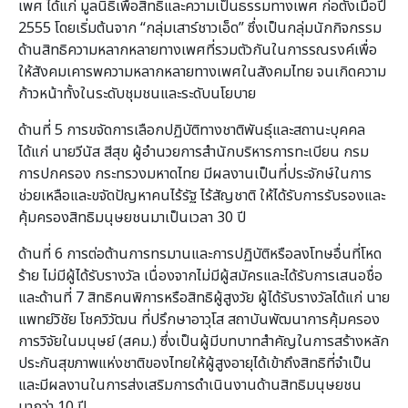
เพศ ได้แก่ มูลนิธิเพื่อสิทธิและความเป็นธรรมทางเพศ ก่อตั้งเมื่อปี
2555 โดยเริ่มต้นจาก “กลุ่มเสาร์ชาวเอ็ด” ซึ่งเป็นกลุ่มนักกิจกรรม
ด้านสิทธิความหลากหลายทางเพศที่รวมตัวกันในการรณรงค์เพื่อ
ให้สังคมเคารพความหลากหลายทางเพศในสังคมไทย จนเกิดความ
ก้าวหน้าทั้งในระดับชุมชนและระดับนโยบาย
ด้านที่ 5 การขจัดการเลือกปฏิบัติทางชาติพันธุ์และสถานะบุคคล
ได้แก่ นายวีนัส สีสุข ผู้อำนวยการสำนักบริหารการทะเบียน กรม
การปกครอง กระทรวงมหาดไทย มีผลงานเป็นที่ประจักษ์ในการ
ช่วยเหลือและขจัดปัญหาคนไร้รัฐ ไร้สัญชาติ ให้ได้รับการรับรองและ
คุ้มครองสิทธิมนุษยชนมาเป็นเวลา 30 ปี
ด้านที่ 6 การต่อต้านการทรมานและการปฏิบัติหรือลงโทษอื่นที่โหด
ร้าย ไม่มีผู้ได้รับรางวัล เนื่องจากไม่มีผู้สมัครและได้รับการเสนอชื่อ
และด้านที่ 7 สิทธิคนพิการหรือสิทธิผู้สูงวัย ผู้ได้รับรางวัลได้แก่ นาย
แพทย์วิชัย โชควิวัฒน ที่ปรึกษาอาวุโส สถาบันพัฒนาการคุ้มครอง
การวิจัยในมนุษย์ (สคม.) ซึ่งเป็นผู้มีบทบาทสำคัญในการสร้างหลัก
ประกันสุขภาพแห่งชาติของไทยให้ผู้สูงอายุได้เข้าถึงสิทธิที่จำเป็น
และมีผลงานในการส่งเสริมการดำเนินงานด้านสิทธิมนุษยชน
มากว่า 10 ปี