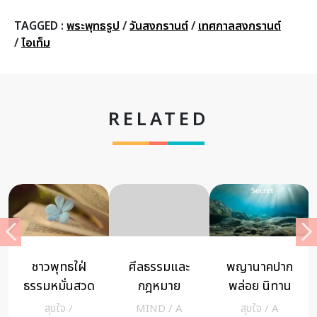
TAGGED :
พระพุทธรูป
/
วันสงกรานต์
/
เทศกาลสงกรานต์
/
ไอเท็ม
RELATED
ธรรมโอสถ
คุณลุง
จิ๊กซอว์ที่ไม่เคย
ช่วยคลาย
รปภ.ใส่ใจคน
คิดจะต่อของ
ความผิดหวัง
รอบข้าง รักทุก
ไก่ – มีสุข แจ้ง
สุขใจ
/
A
สุขใจ
/
A
MIND
/