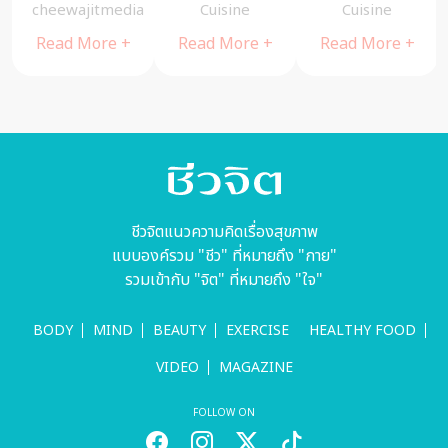
คนเหมือน
มีสุข
Cuisine
Cuisine
cheewajitmedia
ญาติ ทำงาน
Read More +
Read More +
Read More +
ด้วยใจแบบนี้
มาร่วม 10 ปี
ชีวจิตแนวความคิดเรื่องสุขภาพ
แบบองค์รวม "ชีว" ที่หมายถึง "กาย"
รวมเข้ากับ "จิต" ที่หมายถึง "ใจ"
BODY
MIND
BEAUTY
EXERCISE
HEALTHY FOOD
VIDEO
MAGAZINE
FOLLOW ON