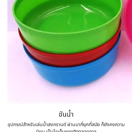
ขันน้ำ
อุปกรณ์สำหรับเล่นน้ำสงกรานต์ ผ่านมากี่ยุคกี่สมัย ก็ยังคงความ
นิยม เป็นไอเท็มยอดฮิตตลอดกาล