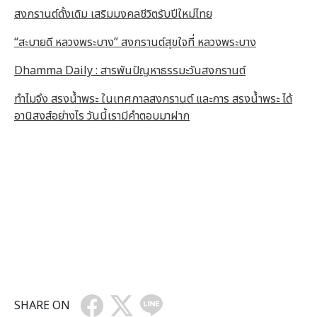
สงกรานต์ดั้งเดิม เสริมมงคลชีวิตรับปีใหม่ไทย
“สะบายดี หลวงพระบาง” สงกรานต์สุขใจที่ หลวงพระบาง
Dhamma Daily : สารพันปัญหาธรรมะวันสงกรานต์
ทำไมจึง สรงน้ำพระ ในเทศกาลสงกรานต์ และการ สรงน้ำพระ ได้
อานิสงส์อย่างไร วันนี้เรามีคำตอบมาฝาก
SHARE ON