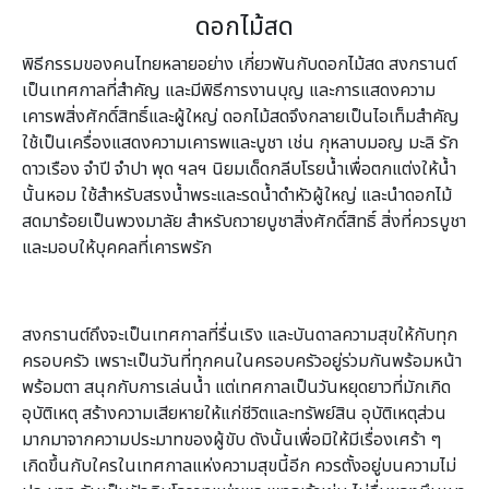
ดอกไม้สด
พิธีกรรมของคนไทยหลายอย่าง เกี่ยวพันกับดอกไม้สด สงกรานต์
เป็นเทศกาลที่สำคัญ และมีพิธีการงานบุญ และการแสดงความ
เคารพสิ่งศักดิ์สิทธิ์และผู้ใหญ่ ดอกไม้สดจึงกลายเป็นไอเท็มสำคัญ
ใช้เป็นเครื่องแสดงความเคารพและบูชา เช่น กุหลาบมอญ มะลิ รัก
ดาวเรือง จำปี จำปา พุด ฯลฯ นิยมเด็ดกลีบโรยน้ำเพื่อตกแต่งให้น้ำ
นั้นหอม ใช้สำหรับสรงน้ำพระและรดน้ำดำหัวผู้ใหญ่ และนำดอกไม้
สดมาร้อยเป็นพวงมาลัย สำหรับถวายบูชาสิ่งศักดิ์สิทธิ์ สิ่งที่ควรบูชา
และมอบให้บุคคลที่เคารพรัก
สงกรานต์ถึงจะเป็นเทศกาลที่รื่นเริง และบันดาลความสุขให้กับทุก
ครอบครัว เพราะเป็นวันที่ทุกคนในครอบครัวอยู่ร่วมกันพร้อมหน้า
พร้อมตา สนุกกับการเล่นน้ำ แต่เทศกาลเป็นวันหยุดยาวที่มักเกิด
อุบัติเหตุ สร้างความเสียหายให้แก่ชีวิตและทรัพย์สิน อุบัติเหตุส่วน
มากมาจากความประมาทของผู้ขับ ดังนั้นเพื่อมิให้มีเรื่องเศร้า ๆ
เกิดขึ้นกับใครในเทศกาลแห่งความสุขนี้อีก ควรตั้งอยู่บนความไม่