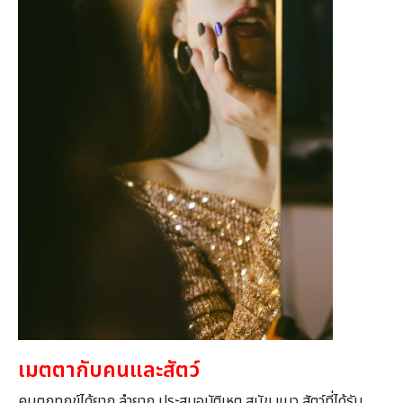
เมตตากับคนและสัตว์
คนตกทุกข์ได้ยาก ลำยาก ประสบอุบัติเหตุ สุนัข แมว สัตว์ที่ได้รับ