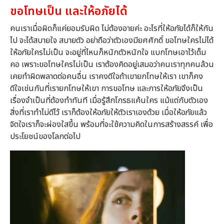
ขอโทษเป็น และให้อภัยได้
คนเราเมื่อผิดก็แค่ยอมรับผิด ไม่ต้องอายค่ะ อะไรที่ให้อภัยได้ก็ให้กัน
ไป จะได้สบายใจ สบายตัว อย่าถือว่าตัวเองมียศศักดิ์ ขอโทษใครไม่ได้
ให้อภัยใครไม่เป็น จะอยู่ที่ไหนก็หนักตัวหนักใจ แบกโทษเอาไว้เต็ม
คอ เพราะขอโทษใครไม่เป็น เราต้องคิดอยู่เสมอว่าคนเราทุกคนล้วน
เคยทำผิดพลาดต่อคนอื่น เราคงดีใจถ้าเขายกโทษให้เรา เขาก็คง
ดีใจเช่นกันที่เรายกโทษให้เขา การขอโทษ และการให้อภัยจึงเป็น
เรื่องจำเป็นที่ต้องทำทันที เมื่อรู้สึกโกรธแค้นใคร แม้แต่กับตัวเอง
สิ่งที่เราทำไม่ดีไว้ เราก็ต้องให้อภัยให้ตัวเราเองด้วย เมื่อให้อภัยแล้ว
จิตใจเราก็จะผ่องใสขึ้น พร้อมที่จะใช้ความคิดในการสร้างสรรค์ เพื่อ
ประโยชน์ของโลกต่อไป