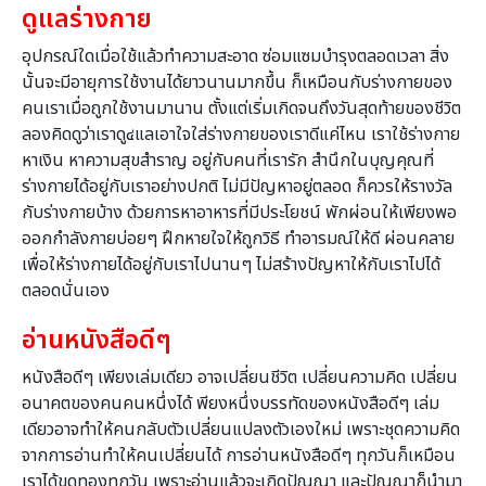
ดูแลร่างกาย
อุปกรณ์ใดเมื่อใช้แล้วทำความสะอาด ซ่อมแซมบำรุงตลอดเวลา สิ่ง
นั้นจะมีอายุการใช้งานได้ยาวนานมากขึ้น ก็เหมือนกับร่างกายของ
คนเราเมื่อถูกใช้งานมานาน ตั้งแต่เริ่มเกิดจนถึงวันสุดท้ายของชีวิต
ลองคิดดูว่าเราดู๔แลเอาใจใส่ร่างกายของเราดีแค่ไหน เราใช้ร่างกาย
หาเงิน หาความสุขสำราญ อยู่กับคนที่เรารัก สำนึกในบุญคุณที่
ร่างกายได้อยู่กับเราอย่างปกติ ไม่มีปัญหาอยู่ตลอด ก็ควรให้รางวัล
กับร่างกายบ้าง ด้วยการหาอาหารที่มีประโยชน์ พักผ่อนให้เพียงพอ
ออกกำลังกายบ่อยๆ ฝึกหายใจให้ถูกวิธี ทำอารมณ์ให้ดี ผ่อนคลาย
เพื่อให้ร่างกายได้อยู่กับเราไปนานๆ ไม่สร้างปัญหาให้กับเราไปได้
ตลอดนั่นเอง
อ่านหนังสือดีๆ
หนังสือดีๆ เพียงเล่มเดียว อาจเปลี่ยนชีวิต เปลี่ยนความคิด เปลี่ยน
อนาคตของคนคนหนึ่งได้ พียงหนึ่งบรรทัดของหนังสือดีๆ เล่ม
เดียวอาจทำให้คนกลับตัวเปลี่ยนแปลงตัวเองใหม่ เพราะชุดความคิด
จากการอ่านทำให้คนเปลี่ยนได้ การอ่านหนังสือดีๆ ทุกวันก็เหมือน
เราได้ขุดทองทุกวัน เพราะอ่านแล้วจะเกิดปัญญา และปัญญาก็นำมา