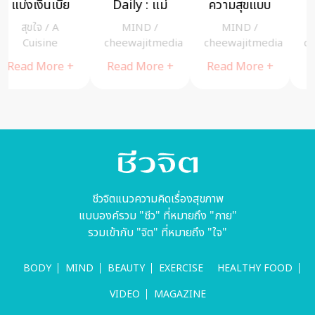
Daily : แม่
ความสุขแบบ
คู่รัก ดารา ที่
ป่วยหนัก ต้อง
ฉบับง่าย แถม
ผ่านไป 10 ปี ก็
MIND
/
MIND
/
MIND
/
ลักขโมยเงิน
ไม่ต้องลงทุน
ดูแลความรัก
cheewajitmedia
cheewajitmedia
cheewajitmedia
คนอื่นมารักษา
เยอะ
หมั่นเติมความ
Read More +
Read More +
Read More +
แม่ ถือเป็นคน
หวานไม่ขาด
ชั่วไหมคะ
ชีวจิตแนวความคิดเรื่องสุขภาพ
แบบองค์รวม "ชีว" ที่หมายถึง "กาย"
รวมเข้ากับ "จิต" ที่หมายถึง "ใจ"
BODY
MIND
BEAUTY
EXERCISE
HEALTHY FOOD
VIDEO
MAGAZINE