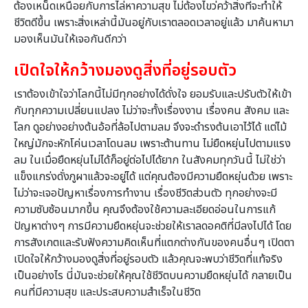
ต้องเหน็ดเหนื่อยกับการไล่หาความสุข ไม่ต้องไขว่คว้าสิ่งที่จะทำให้
ชีวิตดีขึ้น เพราะสิ่งเหล่านี้มันอยู่กับเราตลอดเวลาอยู่แล้ว มาค้นหามา
มองเห็นมันให้เจอกันดีกว่า
เปิดใจ
ให้กว้างมองดูสิ่งที่อยู่รอบตัว
เราต้องเข้าใจว่าโลกนี้ไม่มีทุกอย่างได้ดั่งใจ ยอมรับและปรับตัวให้เข้า
กับทุกความเปลี่ยนแปลง ไม่ว่าจะทั้งเรื่องงาน เรื่องคน สังคม และ
โลก ดูอย่างอย่างต้นอ้อที่ล้อไปตามลม จึงจะดำรงต้นเอาไว้ได้ แต่ไม้
ใหญ่มักจะหักโค่นเวลาโดนลม เพราะต้านทาน ไม่ยืดหยุ่นไปตามแรง
ลม ในเมื่อยืดหยุ่นไม่ได้ก็อยู่ต่อไปได้ยาก ในสังคมทุกวันนี้ ไม่ใช่ว่า
แข็งแกร่งดั่งภูผาแล้วจะอยู่ได้ แต่คุณต้องมีความยืดหยุ่นด้วย เพราะ
ไม่ว่าจะเจอปัญหาเรื่องการทำงาน เรื่องชีวิตส่วนตัว ทุกอย่างจะมี
ความซับซ้อนมากขึ้น คุณจึงต้องใช้ความละเอียดอ่อนในการแก้
ปัญหาต่างๆ การมีความยืดหยุ่นจะช่วยให้เราลดอคติที่มีลงไปได้ โดย
การสังเกตและรับฟังความคิดเห็นที่แตกต่างกันของคนอื่นๆ เปิดตา
เปิดใจให้กว้างมองดูสิ่งที่อยู่รอบตัว แล้วคุณจะพบว่าชีวิตที่แท้จริง
เป็นอย่างไร นี่มันจะช่วยให้คุณใช้ชีวิตบนความยืดหยุ่นได้ กลายเป็น
คนที่มีความสุข และประสบความสำเร็จในชีวิต