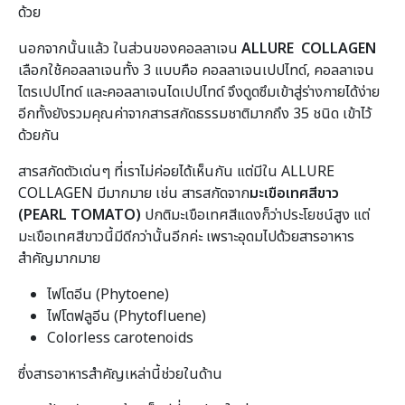
ด้วย
นอกจากนั้นแล้ว ในส่วนของคอลลาเจน
ALLURE COLLAGEN
เลือกใช้คอลลาเจนทั้ง 3 แบบคือ คอลลาเจนเปปไทด์, คอลลาเจน
ไตรเปปไทด์ และคอลลาเจนไดเปปไทด์ จึงดูดซึมเข้าสู่ร่างกายได้ง่าย
อีกทั้งยังรวมคุณค่าจากสารสกัดธรรมชาติมากถึง 35 ชนิด เข้าไว้
ด้วยกัน
สารสกัดตัวเด่นๆ ที่เราไม่ค่อยได้เห็นกัน แต่มีใน ALLURE
COLLAGEN มีมากมาย เช่น สารสกัดจาก
มะเขือเทศสีขาว
(
PEARL TOMATO)
ปกติมะเขือเทศสีแดงก็ว่าประโยชน์สูง แต่
มะเขือเทศสีขาวนี้มีดีกว่านั้นอีกค่ะ เพราะอุดมไปด้วยสารอาหาร
สำคัญมากมาย
ไฟโตอีน (Phytoene)
ไฟโตฟลูอีน (Phytofluene)
Colorless carotenoids
ซึ่งสารอาหารสำคัญเหล่านี้ช่วยในด้าน