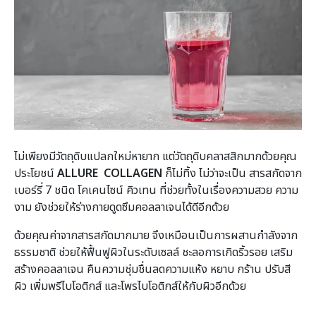
ไม่เพียงมีวัตถุดิบแปลกใหม่หายาก แต่วัตถุดิบคลาสสิกมากด้วยคุณ
ประโยชน์
ALLURE COLLAGEN
ก็ไม่ทิ้ง ไม่ว่าจะเป็น สารสกัดจาก
เบอร์รี่ 7 ชนิด โคเคนไซน์ คิวเทน ที่ช่วยทั้งในเรื่องความสวย ความ
งาม ยังช่วยให้ร่างกายดูดซึมคอลลาเจนได้ดีอีกด้วย
ด้วยคุณค่าจากสารสกัดมากมาย จึงเหมือนเป็นการผสานกำลังจาก
ธรรมชาติ ช่วยให้ฟื้นฟูผิวในระดับเซลล์ ชะลอการเกิดริ้วรอย เสริม
สร้างคอลลาเจน คืนความชุ่มชื่นลดความแห้ง หยาบ กร้าน ปรับสี
ผิว เพิ่มพรีไบโอติกส์ และโพรไบโอติกส์ให้กับผิวอีกด้วย