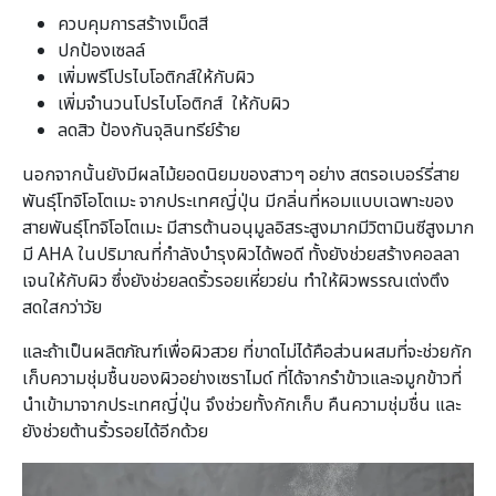
ควบคุมการสร้างเม็ดสี
ปกป้องเซลล์
เพิ่มพรีโปรไบโอติกส์ให้กับผิว
เพิ่มจำนวนโปรไบโอติกส์ ให้กับผิว
ลดสิว ป้องกันจุลินทรีย์ร้าย
นอกจากนั้นยังมีผลไม้ยอดนิยมของสาวๆ อย่าง สตรอเบอร์รี่สาย
พันธุ์โทจิโอโตเมะ จากประเทศญี่ปุ่น มีกลิ่นที่หอมแบบเฉพาะของ
สายพันธุ์โทจิโอโตเมะ มีสารต้านอนุมูลอิสระสูงมากมีวิตามินซีสูงมาก
มี AHA ในปริมาณที่กำลังบำรุงผิวได้พอดี ทั้งยังช่วยสร้างคอลลา
เจนให้กับผิว ซึ่งยังช่วยลดริ้วรอยเหี่ยวย่น ทำให้ผิวพรรณเต่งตึง
สดใสกว่าวัย
และถ้าเป็นผลิตภัณฑ์เพื่อผิวสวย ที่ขาดไม่ได้คือส่วนผสมที่จะช่วยกัก
เก็บความชุ่มชื้นของผิวอย่างเซราไมด์ ที่ได้จากรำข้าวและจมูกข้าวที่
นำเข้ามาจากประเทศญี่ปุ่น จึงช่วยทั้งกักเก็บ คืนความชุ่มชื่น และ
ยังช่วยต้านริ้วรอยได้อีกด้วย