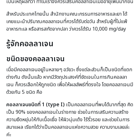
เป็นเหตุผลที่ว่า ทำไมเราจึงควรเสริมคอลลาเจนเมื่ออายุเพิ่มมากขึ้น
สำหรับประเทศไทยนั้น สำนักงานคณะกรรมการอาหารและยา ได้
เคยแนะนำปริมาณคอลลาเจนที่ควรได้รับต่อวัน สำหรับผู้ที่ไม่แพ้
อาหารทะเล หรือสารสกัดจากปลา ว่าควรได้รับ 10,000 mg/day
รู้จักคอลลาเจน
ขนิดของคอลลาเจน
เมื่อมีคอลลาเจนอยู่ในหลายๆ อวัยวะ ซึ่งแต่ละส่วนก็เป็นชนิดที่แตก
ต่างกัน ดังนั้นแล้ว หากมีวัตถุประสงค์ที่ชัดเจนในการกินคอลลา
เจน ก็ควรเลือกให้ถูกชนิด เพื่อให้ผลลัพธ์ที่ตรงใจ โดยคอลลาเจนมี
ด้วยกัน 5 ชนิด คือ
คอลลาเจนชนิดที่ 1 (
type I)
เป็นคอลลาเจนที่พบได้มากที่สุด คิด
เป็น 90% ของคอลลาเจนในร่างกาย ช่วยในการเสริมความสร้าง
ความยืดหยุ่นให้กับเนื้อเยื่อ ให้ผิวนุ่มเด้ง ไร้ริ้วรอย และช่วยในการ
สมาแผล เรียกได้ว่าเป็นคอลลาเจนแห่งความสวย ความงามเลยล่ะ
ค่ะ