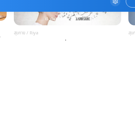
สุขกาย
/
Riya
สุข
11 ข้อ ป้องกันสมองเสื่อม ในทุกช่วงวัย
วั
เส
สุข
สุขกาย
/
Riya
ือ