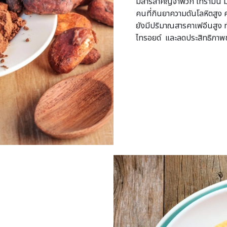
มีสารสำคัญจำพวก ไทรามีน มีฤท
คนที่กินยาความดันโลหิตสูง 
ยังมีปริมาณสารคาเฟอีนสูง ท
ไทรอยด์ และลดประสิทธิภาพ