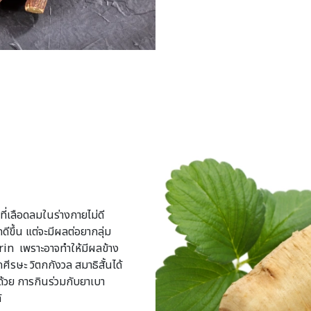
ี่เลือดลมในร่างกายไม่ดี
ดีขึ้น แต่จะมีผลต่อยากลุ่ม
in เพราะอาจทำให้มีผลข้าง
รษะ วิตกกังวล สมาธิสั้นได้
ด้วย การกินร่วมกับยาเบา
้