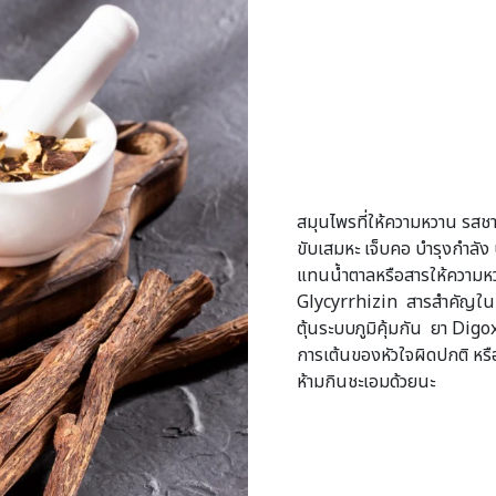
สมุนไพรที่ให้ความหวาน รสช
ขับเสมหะ เจ็บคอ บำรุงกำลั
แทนน้ำตาลหรือสารให้ความหว
Glycyrrhizin สารสำคัญในช
ตุ้นระบบภูมิคุ้มกัน ยา Digox
การเต้นของหัวใจผิดปกติ หรือ
ห้ามกินชะเอมด้วยนะ