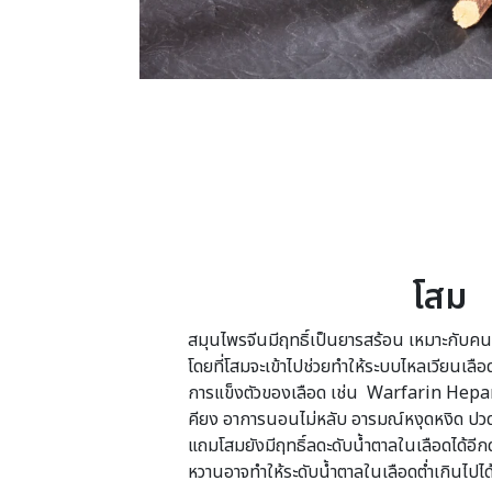
โสม
สมุนไพรจีนมีฤทธิ์เป็นยารสร้อน เหมาะกับคนท
โดยที่โสมจะเข้าไปช่วยทำให้ระบบไหลเวียนเลือด
การแข็งตัวของเลือด เช่น Warfarin Hepar
คียง อาการนอนไม่หลับ อารมณ์หงุดหงิด ปวดศี
แถมโสมยังมีฤทธิ์ลดะดับน้ำตาลในเลือดได้อีก
หวานอาจทำให้ระดับน้ำตาลในเลือดต่ำเกินไปได