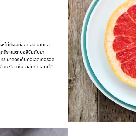
าจะไม่มีผลต่อยาเลย หากเรา
ิกริยาเมตาบอลิซึมกับยา
tatins ยาลดระดับคอเลสเตอรอล
อนกัน เช่น กลุ่มยาแอนตี้ฮิ