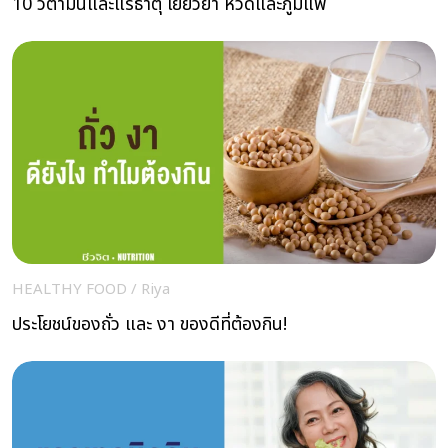
10 วิตามินและแร่ธาตุ เยียวยา หวัดและภูมิแพ้
HEALTHY FOOD
/
Riya
ประโยชน์ของถั่ว และ งา ของดีที่ต้องกิน!