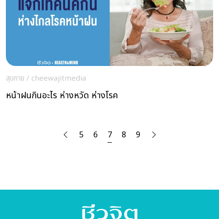
สุขกาย
/
cheewajitmedia
หน้าฝนกินอะไร ห่างหวัด ห่างโรค
5
6
7
8
9