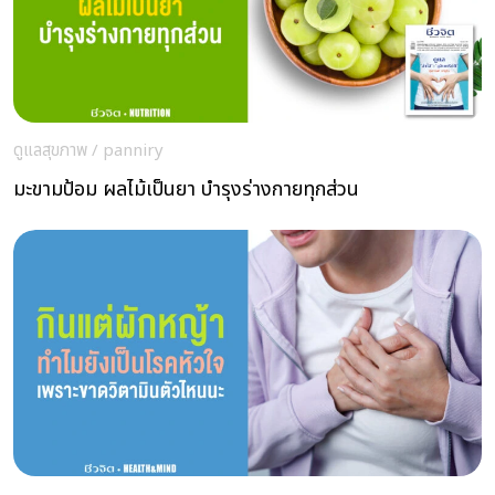
ดูแลสุขภาพ
/
panniry
มะขามป้อม ผลไม้เป็นยา บำรุงร่างกายทุกส่วน