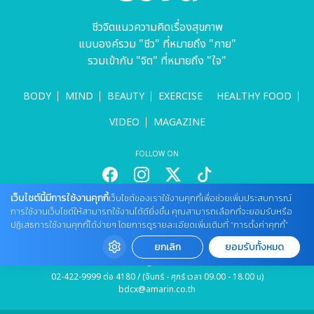
ชีวจิตแนวความคิดเรื่องสุขภาพ
แบบองค์รวม "ชีว" ที่หมายถึง "กาย"
รวมเข้ากับ "จิต" ที่หมายถึง "ใจ"
BODY
MIND
BEAUTY
EXERCISE
HEALTHY FOOD
VIDEO
MAGAZINE
FOLLOW ON
เว็บไซต์นี้มีการใช้งานคุกกี้
เว็บไซต์ของเราใช้งานคุกกี้เพื่อช่วยเพิ่มประสบการณ์
สนใจลงโฆษณากับเว็บไซต์
การใช้งานเว็บไซต์ให้สามารถใช้งานได้ดียิ่งขึ้น คุณสามารถเลือกที่จะยอมรับหรือ
ปฏิเสธการใช้งานคุกกี้ได้ง่ายๆ โดยการดูรายละเอียดเพิ่มเติมที่ “การตั้งค่าคุกกี้”
Tel : 085 661 4629 / (จันทร์ - ศุกร์ เวลา 09.00 - 18.00 น)
cheewajitmedia@gmail.com
ยกเลิก
ยอมรับทั้งหมด
ติดต่อแจ้งปัญหาหรือร้องเรียน
02-422-9999 ต่อ 4180 / (จันทร์ - ศุกร์ เวลา 09.00 - 18.00 น)
bdcx@amarin.co.th