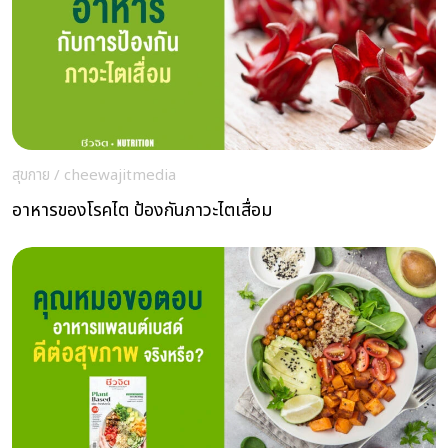
สุขกาย
/
cheewajitmedia
อาหารของโรคไต ป้องกันภาวะไตเสื่อม