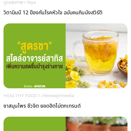
ดูแลสุขภาพ
/
Riya
วิตามินบี 12 ป้องกันโรคหัวใจ ฉบับคนกินมังสวิรัติ
HEALTHY FOOD
/
cheewajitmedia
ชาสมุนไพร ชีวจิต ยอดฮิตไม่ตกเทรนด์