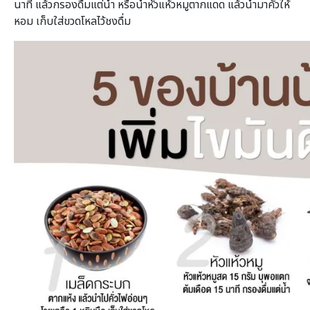
นาที แล้วกรองดื่มแต่น้ำ หรือนำหัวแห้วหมูตากแดด แล้วนำมาคั่วให้
หอม เก็บใส่ขวดโหลไว้ชงดื่ม