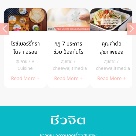
ไรซ์เบอร์รี่กรา
กฎ 7 ประการ
คุณค่าต่อ
โนล่า อร่อย
ช่วย ป้องกันโร
สุขภาพของ
พร้อมทาน
คอัลไซเมอร์
อาหารอีสาน
สุขกาย
/
A
สุขกาย
/
สุขกาย
/
อุดมด้วยสาร
ถามหา
Cuisine
cheewajitmedia
cheewajitmedia
อาหารครบ
Read More +
Read More +
Read More +
ถ้วน เจ้าแรก
ในประเทศไทย
ชีวจิตแนวความคิดเรื่องสุขภาพ