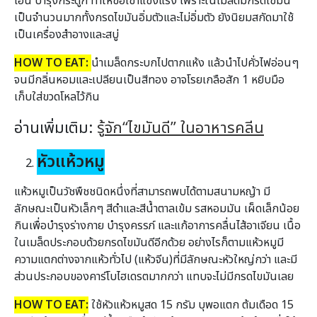
เอ็น บำรุงกระดูก ทำให้ข้อเข่าแข็งแรง เพราะในเมล็ดมีกรดไขมัน
เป็นจำนวนมากทั้งกรดไขมันอิ่มตัวและไม่อิ่มตัว ยังนิยมสกัดมาใช้
เป็นเครื่องสำอางและสบู่
HOW TO EAT:
นำเมล็ดกระบกไปตากแห้ง แล้วนำไปคั่วไฟอ่อนๆ
จนมีกลิ่นหอมและเปลียนเป็นสีทอง อาจโรยเกลือสัก 1 หยิบมือ
เก็บใส่ขวดโหลไว้กิน
อ่านเพิ่มเติม:
รู้จัก“ไขมันดี” ในอาหารคลีน
หัวแห้วหมู
แห้วหมูเป็นวัชพืชชนิดหนึ่งที่สามารถพบได้ตามสนามหญ้า มี
ลักษณะเป็นหัวเล็กๆ สีดำและสีน้ำตาลเข้ม รสหอมมัน เผ็ดเล็กน้อย
กินเพื่อบำรุงร่างกาย บำรุงครรภ์ และแก้อาการคลื่นไส้อาเจียน เนื้อ
ในเมล็ดประกอบด้วยกรดไขมันดีอีกด้วย อย่างไรก็ตามแห้วหมูมี
ความแตกต่างจากแห้วทั่วไป (แห้วจีน)ที่มีลักษณะหัวใหญ่กว่า และมี
ส่วนประกอบของคาร์โบไฮเดรตมากกว่า แทบจะไม่มีกรดไขมันเลย
HOW TO EAT:
ใช้หัวแห้วหมูสด 15 กรัม บุพอแตก ต้มเดือด 15