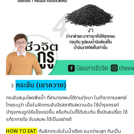
กระจับ (เขาควาย)
กระจับสมุนไพรพืชน้ำ ที่สามารถพบได้ตามทุ่งนา ในตำราการแพทย์
ไทยระบุว่า เนื้อในฝักกระจับมีรสชาติรสหวานมัน ใช้บำรุงครรภ์
บำรุงกระดูกให้แข็งแรงขึ้น หรือกินใบก็ได้เช่นกัน ซึ่งมีรสเปรี้ยว ใช้
แก้อาการไอ ขับเสมหะ ได้เป็นอย่างดี
HOW TO EAT:
ต้มฝักกระจับในน้ำเดือด จนกว่าจะสุก กินเป็น