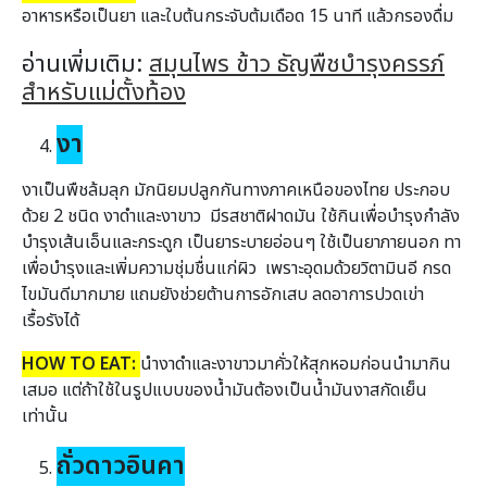
อาหารหรือเป็นยา และใบต้นกระจับต้มเดือด 15 นาที แล้วกรองดื่ม
อ่านเพิ่มเติม:
สมุนไพร ข้าว ธัญพืชบำรุงครรภ์
สำหรับแม่ตั้งท้อง
งา
งาเป็นพืชล้มลุก มักนิยมปลูกกันทางภาคเหนือของไทย ประกอบ
ด้วย 2 ชนิด งาดำและงาขาว มีรสชาติฝาดมัน ใช้กินเพื่อบำรุงกำลัง
บำรุงเส้นเอ็นและกระดูก เป็นยาระบายอ่อนๆ ใช้เป็นยาภายนอก ทา
เพื่อบำรุงและเพิ่มความชุ่มชื่นแก่ผิว เพราะอุดมด้วยวิตามินอี กรด
ไขมันดีมากมาย แถมยังช่วยต้านการอักเสบ ลดอาการปวดเข่า
เรื้อรังได้
HOW TO EAT:
นำงาดำและงาขาวมาคั่วให้สุกหอมก่อนนำมากิน
เสมอ แต่ถ้าใช้ในรูปแบบของน้ำมันต้องเป็นน้ำมันงาสกัดเย็น
เท่านั้น
ถั่วดาวอินคา