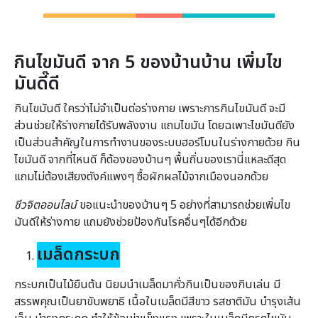
กินไขมันดี จาก 5 ของบ้านบ้าน เพิ่มไข
มันดี๊ดี
กินไขมันดี ใครว่าไม่จำเป็นต่อร่างกาย เพราะการกินไขมันดี จะมี
ส่วนช่วยให้ร่างกายได้รับพลังงาน แถมไขมัน โดยฉเพาะไขมันดียัง
เป็นส่วนสำคัญในการทำงานของระบบฮอร์โมนในร่างกายด้วย กิน
ไขมันดี จากที่ไหนดี ก็ต้องของบ้านๆ พื้นถิ่นของเรานี่แหละดีสุด
แถมไม่ต้องเสียงตังค์แพงๆ ซื้อผักผลไม้จากเมืองนอกด้วย
ชีวจิตออนไลน์
ขอแนะนำของบ้านๆ 5 อย่างที่สามารถช่วยเพิ่มไข
มันดีให้ร่างกาย แถมยังช่วยป้องกันโรคอื่นๆได้อีกด้วย
เมล็ดกระบก
กระบกเป็นไม้ยืนต้น นิยมนำเมล็ดมาคั่วกินเป็นของกินเล่น มี
สรรพคุณเป็นยาขับพยาธิ เนื้อในเมล็ดมีสีขาว รสชาติมัน บำรุงเส้น