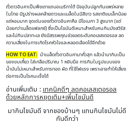
ถั่วดาวอินคาเป็นพืชเถาแถบอเมริกาใต้ ปัจจุบันปลูกกันแพร่หลาย
ในไทย มีรูปร่างผลคล้ายดาวและเมล็ดในมีสีขาว รสชาติขมเล็กน้อย
แต่หอมมาก จุดเด่นของถั่วดาวอินคาคือ มีโอเมกา 3 สูงมาก (แต่
น้อยกว่าเมล็ดแฟลกซ์) ซึ่งเป็นไขมันดีเหมาะสำหรับคนกินมังสวิรัส
และไม่กินปลาทะเล ยังมีสรรพคุณช่วยลดระดับคอเลสเตอรอล ลด
ความเสี่ยงในการเกิดโรคหัวใจและหลอดเลือดได้อีกด้วย
HOW TO EAT:
นำเมล็ดถั่วดาวอินคามาคั่วสุก แล้วนำมากินเป็น
ของขบเคี้ยว ใส่เกลือปริมาณ 1 หยิบมือ การกินในรูปแบบของ
น้ำมันไม่เหมาะสำหรับการทอด ผัด ที่ใช้ไฟแรง เพราะอาจทำให้เสี่ยง
ต่อการเป็นโรคมะเร็งได้
อ่านเพิ่มเติม :
เทคนิคดีๆ ลดคอเลสเตอรอล
ด้วยหลักการหยุดเติม+เพิ่มไขมันดี
มากินไขมันดี จากของบ้านๆ แทนกินไขมันไม่ดี
กันดีกว่า