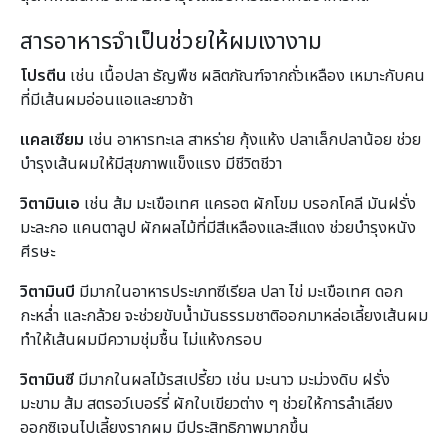
สารอาหารจำเป็นช่วยให้ผมเงางาม
โปรตีน
เช่น เนื้อปลา ธัญพืช ผลิตภัณฑ์จากถั่วเหลือง เหมาะกับคน
ที่มีเส้นผมอ่อนแอและยาวช้า
แคลเซียม
เช่น อาหารทะเล สาหร่าย กุ้งแห้ง ปลาเล็กปลาน้อย ช่วย
บำรุงเส้นผมให้มีสุขภาพแข็งแรง มีชีวิตชีวา
วิตามินเอ
เช่น ส้ม มะเขือเทศ แครอต ผักโขม บรอกโคลี มันฝรั่ง
มะละกอ แคนตาลูป ผักผลไม้ที่มีสีเหลืองและสีแดง ช่วยบำรุงหนัง
ศีรษะ
วิตามินบี
มีมากในอาหารประเภทซีเรียล ปลา ไข่ มะเขือเทศ ดอก
กะหล่ำ และกล้วย จะช่วยขับน้ำมันธรรมชาติออกมาหล่อเลี้ยงเส้นผม
ทำให้เส้นผมมีความชุ่มชื้น ไม่แห้งกรอบ
วิตามินซี
มีมากในผลไม้รสเปรี้ยว เช่น มะนาว มะม่วงดิบ ฝรั่ง
มะขาม ส้ม สตรอว์เบอร์รี่ ผักใบเขียวต่าง ๆ ช่วยให้การลำเลียง
ออกซิเจนไปเลี้ยงรากผม มีประสิทธิภาพมากขึ้น