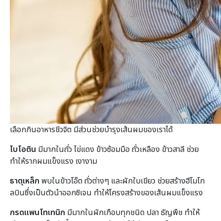
เลือกกินอาหารชีวจิต มีส่วนช่วยบำรุงเส้นผมของเราได้
ไบโอติน
มีมากในถั่ว ไข่แดง ข้าวซ้อมมือ ถั่วเหลือง ข้าวสาลี ช่วย
ทำให้รากผมแข็งแรง เงางาม
ธาตุเหล็ก
พบในข้าวโอ๊ต ถั่วต่างๆ และผักใบเขียว ช่วยสร้างฮีโมโก
ลบินซึ่งเป็นตัวนำออกซิเจน ทำให้โครงสร้างของเส้นผมแข็งแรง
กรดแพนโทเทนิก
มีมากในผักเกือบทุกชนิด ปลา ธัญพืช ทำให้