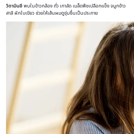
วิตามินอี
พบในข้าวกล้อง ถั่ว เกาลัด เมล็ดพืชเปลือกแข็ง จมูกข้าว
สาลี ผักใบเขียว ช่วยให้เส้นผมดูชุ่มชื้นเป็นประกาย