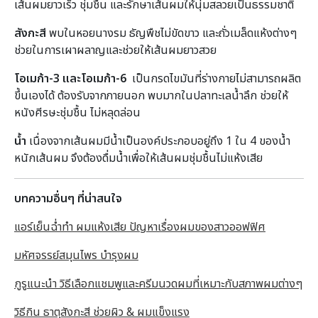
เส้นผมยาวเร็ว ชุ่มชื้น และรักษาเส้นผมให้นุ่มสลวยเป็นธรรมชาติ
สังกะสี
พบในหอยนางรม ธัญพืชไม่ขัดขาว และถั่วเมล็ดแห้งต่างๆ
ช่วยในการเผาผลาญและช่วยให้เส้นผมยาวสวย
โอเมก้า-3 และโอเมก้า-6
เป็นกรดไขมันที่ร่างกายไม่สามารถผลิต
ขึ้นเองได้ ต้องรับจากภายนอก พบมากในปลาทะเลน้ำลึก ช่วยให้
หนังศีรษะชุ่มชื้น ไม่หลุดล่อน
น้ำ
เนื่องจากเส้นผมมีน้ำเป็นองค์ประกอบอยู่ถึง 1 ใน 4 ของน้ำ
หนักเส้นผม จึงต้องดื่มน้ำเพื่อให้เส้นผมชุ่มชื้นไม่แห้งเสีย
บทความอื่นๆ ที่น่าสนใจ
แอร์เย็นฉ่ำทำ ผมแห้งเสีย ปัญหาเรื่องผมของสาวออฟฟิศ
มหัศจรรย์สมุนไพร บำรุงผม
กูรูแนะนำ วิธีเลือกแชมพูและครีมนวดผมที่เหมาะกับสภาพผมต่างๆ
วิธีกิน ธาตุสังกะสี ช่วยผิว & ผมแข็งแรง