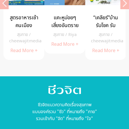
สูตรอาหารเช้า
แคะหูบ่อยๆ
“เคลียร์”บ้าน
คนเมือง
เสี่ยงอันตราย
รับโชค รับ
มากกว่าที่คิด
สุขภาพดี ปีหมู
สุขกาย
/
สุขกาย
/
Riya
สุขกาย
/
ด้วย Pipper
a
cheewajitmedia
cheewajitmedia
Read More +
Standard
Read More +
Read More +
Multi-
purpose
cleaner
ชีวจิตแนวความคิดเรื่องสุขภาพ
แบบองค์รวม "ชีว" ที่หมายถึง "กาย"
รวมเข้ากับ "จิต" ที่หมายถึง "ใจ"