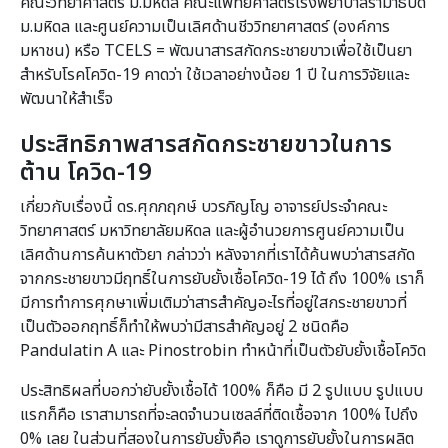
คณะวิทยาศาสตร์ ม.มหิดล คณะแพทยศาสตร์โรงพยาบาลรามาธิบดี
ม.มหิดล และศูนย์ความเป็นเลิศด้านชีววิทยาศาสตร์ (องค์การ
มหาชน) หรือ TCELS = พัฒนาสารสกัดกระชายขาวเพื่อใช้เป็นยา
สำหรับโรคโควิด-19 คาดว่า ใช้เวลาอย่างน้อย 1 ปี ในการวิจัยและ
พัฒนาให้สำเร็จ
ประสิทธิภาพสารสกัดกระชายขาวในการ
ต้าน โควิด-
19
เกี่ยวกับเรื่องนี้ ดร.ศุกภฤกษ์ บวรภิญโญ อาจารย์ประจำคณะ
วิทยาศาสตร์ มหาวิทยาลัยมหิดล และผู้อำนวยการศูนย์ความเป็น
เลิศด้านการค้นหาตัวยา กล่าวว่า หลังจากที่เราได้ค้นพบว่าสารสกัด
จากกระชายขาวมีฤทธิ์ในการยับยั้งเชื้อโควิด-19 ได้ ถึง 100% เราก็
มีการทำการศุกษาเพิ่มเติมว่าสารสำคัญอะไรที่อยู่ใสกระชายขาวที่
เป็นตัวออกฤทธิ์ก็ทำให้พบว่ามีสารสำคัญอยู่ 2 ชนิดคือ
Pandulatin A และ Pinostrobin ทำหน้าที่เป็นตัวยับยั้งเชื้อโควิด
ประสิทธิผลที่บอกว่ายับยั้งเชื้อได้ 100% ก็คือ มี 2 รูปแบบ รูปแบบ
แรกก็คือ เราสามารถที่จะลดจำนวนเซลล์ที่ติดเชื้อจาก 100% ไปถึง
0% เลย ในส่วนที่สองในการยับยั้งคือ เราดูการยับยั้งในการผลิต