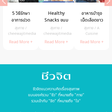
รุง
มี อาการเจ็บ
5 วัตถุดิบชั้น
รู้หรือไม่ เร
ดขาว
หน้าอก ทำไงดี
เยี่ยม กินอร่อย
ปรับอาหาร
แคน”
เสี่ยงเป็นโรค
ป้องกันโรค
สำเร็จรูปให้
/
A
สุขกาย
/
สุขกาย
/
สุขกาย
/
ใหม่
อะไรได้บ้าง
หัวใจ
เป็นอาหาร
e
cheewajitmedia
cheewajitmedia
cheewajitme
นรัก
สุขภาพได้ด้ว
re +
Read More +
Read More +
Read More 
้วย
ชาติ
ชีวจิตแนวความคิดเรื่องสุขภาพ
แบบองค์รวม "ชีว" ที่หมายถึง "กาย"
รวมเข้ากับ "จิต" ที่หมายถึง "ใจ"