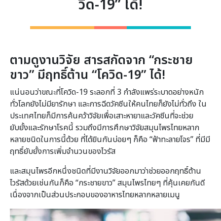
วิด-19” ได้!
ตามดูงานวิจัย สารสกัดจาก “กระชาย
ขาว” มีฤทธิ์ต้าน “โควิด-19”
ได้
!
แน่นอนว่าขณะที่โควิด-19 ระลอกที่ 3 กำลังแพร่ระบาดอย่างหนัก
ทั่วโลกยังไม่มียารักษา และการฉีดวัคซีนให้คนไทยก็ยังไม่ทั่วถึง ใน
ประเทศไทยก็มีการค้นคว้าวิจัยเพื่อเสาะหายาและวัคซีนที่จะช่วย
ยับยั้งและรักษาโรคนี้ รวมถึงมีการศึกษาวิจัยสมุนไพรไทยหลาก
หลายชนิดในการนี้ด้วย ที่ได้ยินกันบ่อยๆ ก็คือ “ฟ้าทะลายโจร” ที่มีมี
ฤทธิ์ยับยั้งการเพิ่มจำนวนของไวรัส
และสมุนไพรอีกหนึ่งชนิดที่มีงานวิจัยออกมาว่าช่วยออกฤทธิ์ต้าน
ไวรัสด้วยเช่นกันก็คือ “กระชายขาว” สมุนไพรไทยๆ ที่คุ้นเคยกันดี
เนื่องจากเป็นส่วนประกอบของอาหารไทยหลากหลายเมนู