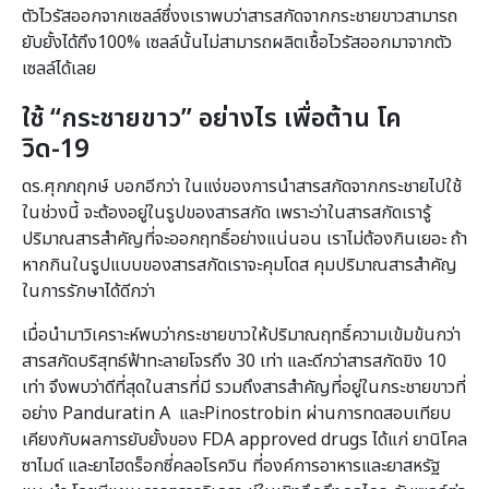
ตัวไวรัสออกจากเซลล์ซึ่งงเราพบว่าสารสกัดจากกระชายขาวสามารถ
ยับยั้งได้ถึง100% เซลล์นั้นไม่สามารถผลิตเชื้อไวรัสออกมาจากตัว
เซลล์ได้เลย
ใช้
“
กระชายขาว
”
อย่างไร เพื่อต้าน โค
วิด-
19
ดร.ศุกภฤกษ์ บอกอีกว่า ในแง่ของการนำสารสกัดจากกระชายไปใช้
ในช่วงนี้ จะต้องอยู่ในรูปของสารสกัด เพราะว่าในสารสกัดเรารู้
ปริมาณสารสำคัญที่จะออกฤทธิ์อย่างแน่นอน เราไม่ต้องกินเยอะ ถ้า
หากกินในรูปแบบของสารสกัดเราจะคุมโดส คุมปริมาณสารสำคัญ
ในการรักษาได้ดีกว่า
เมื่อนำมาวิเคราะห์พบว่ากระชายขาวให้ปริมาณฤทธิ์ความเข้มข้นกว่า
สารสกัดบริสุทธ์ฟ้าทะลายโจรถึง 30 เท่า และดีกว่าสารสกัดขิง 10
เท่า จึงพบว่าดีที่สุดในสารที่มี รวมถึงสารสำคัญที่อยู่ในกระชายขาวที่
อย่าง Panduratin A และPinostrobin ผ่านการทดสอบเทียบ
เคียงกับผลการยับยั้งของ FDA approved drugs ได้แก่ ยานิโคล
ซาไมด์ และยาไฮดร็อกซี่คลอโรควิน ที่องค์การอาหารและยาสหรัฐ