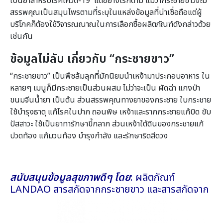
เป็นยาสำหรับโรคโควิด-19 แต่อย่างไรก็ตาม แม้ว่ากระชายขาวจะมี
สรรพคุณเป็นสมุนไพรตามที่ระบุในแหล่งข้อมูลที่น่าเชื่อถือแต่ผู้
บริโภคก็ต้องใช้วิจารณณาณในการเลือกซื้อผลิตภัณฑ์ดังกล่าวด้วย
เช่นกัน
ข้อมูลไม่ลับ เกี่ยวกับ “
กระชายขาว”
“กระชายขาว” เป็นพืชล้มลุกที่มักนิยมนำเหง้ามาประกอบอาหาร ใน
หลายๆ เมนูก็มีกระชายเป็นส่วนผสม ไม่ว่าจะเป็น ผัดฉ่า แกงป่า
ขนมจีนน้ำยา เป็นต้น ส่วนสรรพคุณทางยาของกระชาย ใบกระชาย
ใช้บำรุงธาตุ แก้โรคในปาก ถอนพิษ เหง้าและรากกระชายแก้บิด ขับ
ปัสสาวะ ใช้เป็นยาทารักษาขี้กลาก ส่วนเหง้าใต้ดินของกระชายแก้
ปวดท้อง แก้มวนท้อง บำรุงกำลัง และรักษาริดสีดวง
สนับสนุนข้อมูลสุขภาพดีๆ โดย
: ผลิตภัณฑ์
LANDAO สารสกัดจากกระชายขาว และสารสกัดจาก