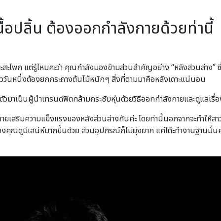
นื้อปลิ้น ต้องออกกำลังกายด้วยท่านี้
ะโพก แต่รู้ไหมคะว่า คุณกําลังมองข้ามส่วนสําคัญอย่าง “หลังส่วนล่าง” ซ
ล้ววันหนึ่งต้องยกกระถางต้นไม้หนักๆ สิ่งที่ตามมาคือหลังเดาะแน่นอน
ัวมาเป็นผู้นําเทรนด์ฟิตกล้ามกระชับหุ่นด้วยวิธีออกกําลังกายและดูแลเร
งกายเสริมความแข็งแรงของหลังส่วนล่างกันค่ะ โดยท่านี้นอกจากจะทําให้ส
ของคุณดูมีเสน่ห์มากขึ้นด้วย ส่วนอุปกรณ์ก็ไม่ยุ่งยาก แค่โต๊ะทํางานฐาน