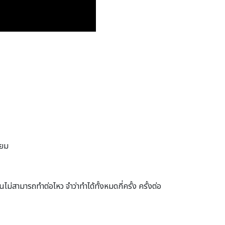
ียม
่สามารถทําต่อไหว จําว่าทําได้ทั้งหมดกี่ครั้ง ครั้งต่อ