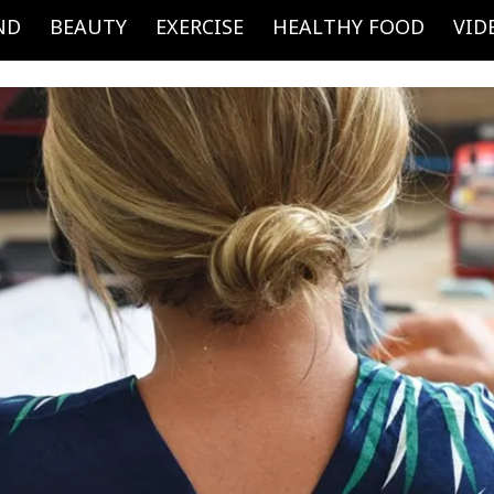
ND
BEAUTY
EXERCISE
HEALTHY FOOD
VID