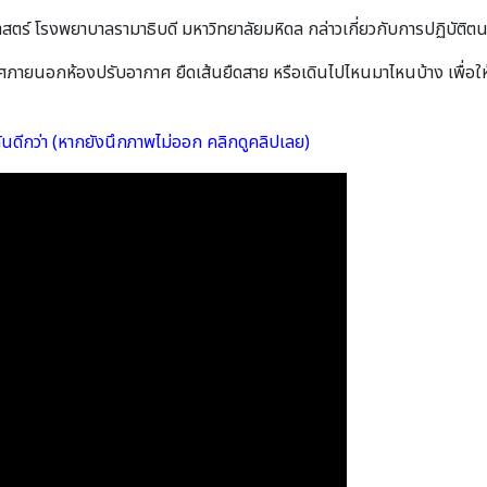
์ โรงพยาบาลรามาธิบดี มหาวิทยาลัยมหิดล กล่าวเกี่ยวกับการปฏิบัติตนใ
าศภายนอกห้องปรับอากาศ ยืดเส้นยืดสาย หรือเดินไปไหนมาไหนบ้าง เพื่อให
 กันดีกว่า (หากยังนึกภาพไม่ออก คลิกดูคลิปเลย)