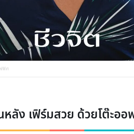
อฟฟิศ
นหลัง เฟิร์มสวย ด้วยโต๊ะออ