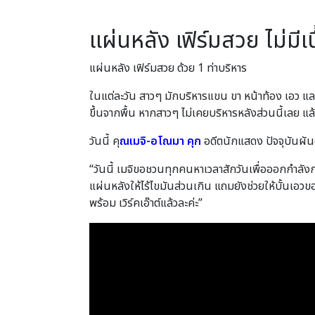
แผ่นหลัง เฟิร์มสวย ไม่มีเ
แผ่นหลัง เฟิร์มสวย ด้วย 1 ท่าบริหาร
ในแต่ละวัน สาวๆ มักบริหารแขน ขา หน้าท้อง เอว และส
ขึ้นจากพื้น หากสาวๆ ไม่เคยบริหารหลังส่วนนี้เลย แ
วันนี้ คุ
ณเมจิ-อโณมา คุก
อดีตนักแสดง ปัจจุบันผันต
“วันนี้ เมจิขอชวนทุกคนหาเวลาสักวันเพื่อออกกําลั
แผ่นหลังให้ไร้ไขมันส่วนเกิน แถมยังช่วยให้บั้นเอว
พร้อม เวิร์คเอ๊าต์แล้วละค่ะ”