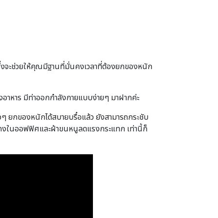
ึ่งจะช่วยให้คุณมีฐานที่มั่นคงเวลาที่ต้องยกของหนัก
ื่องอาหาร มีท่าออกกำลังกายแบบง่ายๆ มาฝากค่ะ
าวๆ ยกของหนักได้สบายบรื๋อแล้ว ยังสามารถกระชับ
มั่นคงในออฟฟิศและผ้าขนหนูลดแรงกระแทก เท่านี้ก็