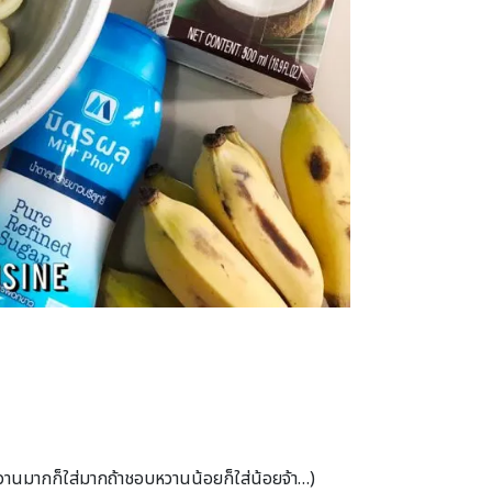
านมากก็ใส่มากถ้าชอบหวานน้อยก็ใส่น้อยจ้า…)