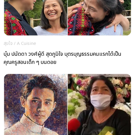
สุขใจ
/
A Cuisine
บุ๋ม ปนัดดา วงศ์ผู้ดี สุดภูมิใจ บุตรบุญธรรมคนแรกได้เป็น
คุณครูสอนเด็ก ๆ บนดอย