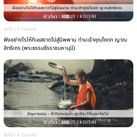
สุขใจ
/
A Cuisine
ฟังอย่างไรให้กิเลสขาดไปสู่นิพพาน ท่านเจ้าคุณโชดก ญาณ
สิทธิเถร (พระธรรมธีรราชมหามุนี)
สุขใจ
/
A Cuisine