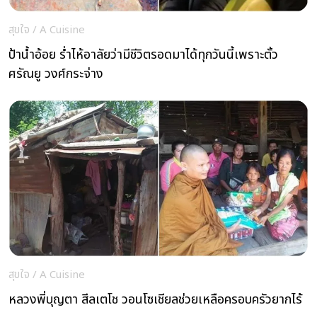
สุขใจ
/
A Cuisine
ป้าน้ำอ้อย ร่ำไห้อาลัยว่ามีชีวิตรอดมาได้ทุกวันนี้เพราะตั้ว
ศรัณยู วงศ์กระจ่าง
สุขใจ
/
A Cuisine
หลวงพี่บุญตา สีลเตโช วอนโซเชียลช่วยเหลือครอบครัวยากไร้