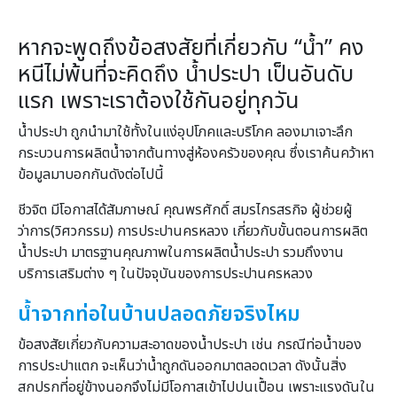
หากจะพูดถึงข้อสงสัยที่เกี่ยวกับ “น้ำ” คง
หนีไม่พ้นที่จะคิดถึง น้ำประปา เป็นอันดับ
แรก เพราะเราต้องใช้กันอยู่ทุกวัน
น้ำประปา ถูกนำมาใช้ทั้งในแง่อุปโภคและบริโภค ลองมาเจาะลึก
กระบวนการผลิตน้ำจากต้นทางสู่ห้องครัวของคุณ ซึ่งเราค้นคว้าหา
ข้อมูลมาบอกกันดังต่อไปนี้
ชีวจิต มีโอกาสได้สัมภาษณ์ คุณพรศักดิ์ สมรไกรสรกิจ ผู้ช่วยผู้
ว่าการ(วิศวกรรม) การประปานครหลวง เกี่ยวกับขั้นตอนการผลิต
น้ำประปา มาตรฐานคุณภาพในการผลิตน้ำประปา รวมถึงงาน
บริการเสริมต่าง ๆ ในปัจจุบันของการประปานครหลวง
น้ำจากท่อในบ้านปลอดภัยจริงไหม
ข้อสงสัยเกี่ยวกับความสะอาดของน้ำประปา เช่น กรณีท่อน้ำของ
การประปาแตก จะเห็นว่าน้ำถูกดันออกมาตลอดเวลา ดังนั้นสิ่ง
สกปรกที่อยู่ข้างนอกจึงไม่มีโอกาสเข้าไปปนเปื้อน เพราะแรงดันใน