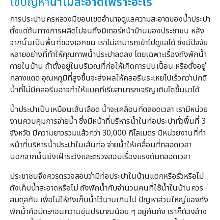
ไขปัญหา
น้ำไม่สะอาดเพราะอะไร
การประปานครหลวงมีขอบเขตอำนาจดูแลความสะอาดของน้ำประปา
ตั้งแต่ต้นทางการผลิตไปจนถึงมิเตอร์หน้าบ้านของประชาชน หลัง
จากนั้นเป็นพื้นที่ของเอกชน เราไม่สามารถเข้าไปดูแลได้ ซึ่งมีปัจจัย
หลายอย่างที่ทำให้คุณภาพน้ำประปาลดลง โดยเฉพาะเรื่องถังพักน้ำ
ภายในบ้าน ถ้าตั้งอยู่ในบริเวณที่ก่อให้เกิดการปนเปื้อน หรือตั้งอยู่
กลางแดด อุณหภูมิที่สูงขึ้นจะส่งผลให้คลอรีนระเหยไปเร็วกว่าปกติ
น้ำที่ไม่มีคลอรีนอาจทำให้แบคทีเรียสามารถเจริญเติบโตขึ้นมาได้
น้ำประปาเป็นเหมือนเส้นเลือด น้ำจะเคลื่อนที่ตลอดเวลา เรามีหน่วย
งานควบคุมการจ่ายน้ำ ซึ่งมีหน้าที่บริหารน้ำในท่อประปาทั่วพื้นที่ 3
จังหวัด มีความยาวรวมแล้วกว่า 30,000 กิโลเมตร มีหน่วยงานที่ทำ
หน้าที่บริหารน้ำประปาในเส้นท่อ จ่ายน้ำให้เคลื่อนที่ตลอดเวลา
นอกจากนั้นยังเฝ้าระวังและตรวจสอบเรื่องแรงดันตลอดเวลา
ประชาชนจึงควรตรวจสอบว่ามีท่อประปาในบ้านแตกหรือรั่วหรือไม่
ถังเก็บน้ำสะอาดหรือไม่ ถังพักน้ำกับจำนวนคนที่ใช้น้ำในบ้านควร
สมดุลกัน เพื่อไม่ให้ถังเก็บน้ำไว้นานเกินไป ปัญหาส่วนใหญ่ของถัง
พักน้ำคือมีตะกอนความขุ่นปริมาณน้อย ๆ อยู่ก้นถัง เราก็ต้องล้าง