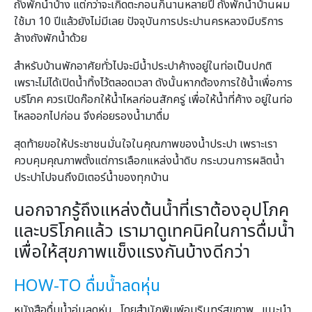
ถังพักน้ำบ้าง แต่กว่าจะเกิดตะกอนก็นานหลายปี ถังพักน้ำบ้านผม
ใช้มา 10 ปีแล้วยังไม่มีเลย ปัจจุบันการประปานครหลวงมีบริการ
ล้างถังพักน้ำด้วย
สำหรับบ้านพักอาศัยทั่วไปจะมีน้ำประปาค้างอยู่ในท่อเป็นปกติ
เพราะไม่ได้เปิดน้ำทิ้งไว้ตลอดเวลา ดังนั้นหากต้องการใช้น้ำเพื่อการ
บริโภค ควรเปิดก๊อกให้น้ำไหลก่อนสักครู่ เพื่อให้น้ำที่ค้าง อยู่ในท่อ
ไหลออกไปก่อน จึงค่อยรองน้ำมาดื่ม
สุดท้ายขอให้ประชาชนมั่นใจในคุณภาพของน้ำประปา เพราะเรา
ควบคุมคุณภาพตั้งแต่การเลือกแหล่งน้ำดิบ กระบวนการผลิตน้ำ
ประปาไปจนถึงมิเตอร์น้ำของทุกบ้าน
นอกจากรู้ถึงแหล่งต้นน้ำที่เราต้องอุปโภค
และบริโภคแล้ว เรามาดูเทคนิคในการดื่มน้ำ
เพื่อให้สุขภาพแข็งแรงกันบ้างดีกว่า
HOW-TO ดื่มน้ำลดหุ่น
หนังสือดื่มน้ำอุ่นลดหุ่น โดยสำนักพิมพ์อมรินทร์สุขภาพ แนะนำ