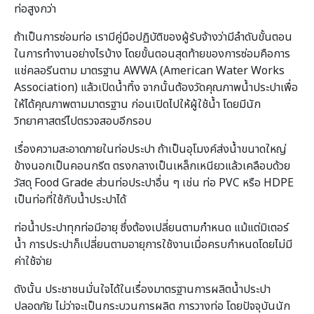
ท่อสูงกว่า
ถ้าเป็นการซ่อมท่อ เรามีคู่มือปฏิบัติของผู้รับจ้างว่ามีลำดับขั้นตอน
ในการทำงานอย่างไรบ้าง โดยขั้นตอนสุดท้ายของการซ่อมคือการ
แช่คลอรีนตาม มาตรฐาน AWWA (American Water Works
Association) แล้วเปิดน้ำทิ้ง จากนั้นต้องวัดคุณภาพน้ำประปาเพื่อ
ให้ได้คุณภาพตามมาตรฐาน ก่อนเปิดไปให้ผู้ใช้น้ำ โดยมีนัก
วิทยาศาสตร์ไปตรวจสอบอีกรอบ
เรื่องความสะอาดภายในท่อประปา ถ้าเป็นอุโมงค์ส่งน้ำขนาดใหญ่
ข้างนอกเป็นคอนกรีต ตรงกลางเป็นเหล็กเหนียวแล้วเคลือบด้วย
วัสดุ Food Grade ส่วนท่อประปาอื่น ๆ เช่น ท่อ PVC หรือ HDPE
เป็นท่อที่ใช้กับน้ำประปาได้
ท่อน้ำประปาทุกท่อมีอายุ ซึ่งต้องเปลี่ยนตามกำหนด แม้แต่มิเตอร์
น้ำ การประปาก็เปลี่ยนตามอายุการใช้งานเมื่อครบกำหนดโดยไม่มี
ค่าใช้จ่าย
ดังนั้น ประชาชนมั่นใจได้ในเรื่องมาตรฐานการผลิตน้ำประปา
ปลอดภัย ไม่ว่าจะเป็นกระบวนการผลิต การวางท่อ โดยปัจจุบันนัก