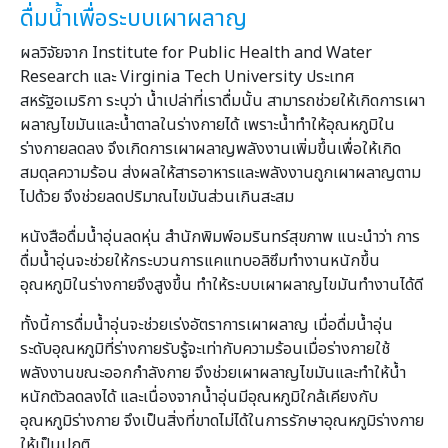
ดื่มน้ำเพื่อระบบเผาผลาญ
ผลวิจัยจาก Institute for Public Health and Water
Research และ Virginia Tech University ประเทศ
สหรัฐอเมริกา ระบุว่า น้ำเปล่าที่เราดื่มนั้น สามารถช่วยให้เกิดการเผา
ผลาญไขมันและน้ำตาลในร่างกายได้ เพราะน้ำทำให้อุณหภูมิใน
ร่างกายลดลง จึงเกิดการเผาผลาญพลังงานเพิ่มขึ้นเพื่อให้เกิด
สมดุลความร้อน ส่งผลให้สารอาหารและพลังงานถูกเผาผลาญตาม
ไปด้วย จึงช่วยลดปริมาณไขมันส่วนเกินสะสม
หนังสือดื่มน้ำอุ่นลดหุ่น สำนักพิมพ์อมรินทร์สุขภาพ แนะนำว่า การ
ดื่มน้ำอุ่นจะช่วยให้กระบวนการแคแทบอลิซึมทำงานหนักขึ้น
อุณหภูมิในร่างกายจึงสูงขึ้น ทำให้ระบบเผาผลาญไขมันทำงานได้ดี
ทั้งนี้การดื่มน้ำอุ่นจะช่วยเร่งอัตราการเผาผลาญ เมื่อดื่มน้ำอุ่น
ระดับอุณหภูมิที่ร่างกายรับรู้จะเท่ากับความร้อนเมื่อร่างกายใช้
พลังงานขณะออกกำลังกาย จึงช่วยเผาผลาญไขมันและทำให้น้ำ
หนักตัวลดลงได้ และเนื่องจากน้ำอุ่นมีอุณหภูมิใกล้เคียงกับ
อุณหภูมิร่างกาย จึงเป็นสิ่งที่ขาดไม่ได้ในการรักษาอุณหภูมิร่างกาย
ให้เป็นปกติ