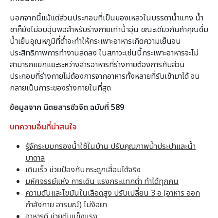
นอกจากนี้แม้แต่ส่วนประกอบที่เป็นของเหลวในบรรดาน้ำแกง น้ำ
ชาก็ยังไม่อบอุ่นพอสำหรับร่างกายเท่าน้ำอุ่น ขณะเดียวกันถ้าคุณดื่ม
น้ำเย็นอุณหภูมิที่ต่ำจะทำให้กระเพาะอาหารเกิดความเย็นจน
ประสิทธิภาพการทำงานลดลง ในสภาวะเช่นนี้กระเพาะอาหารจะไม่
สามารถแยกแยะระหว่างสารอาหารที่ร่างกายต้องการกับส่วน
ประกอบที่ร่างกายไม่ต้องการจากอาหารทั้งหลายที่รับเข้ามาได้ จน
กลายเป็นภาระของร่างกายในที่สุด
ข้อมูลจาก นิตยสารชีวจิต ฉบับที่ 589
บทความอื่นที่น่าสนใจ
รู้จักระบบกรองน้ำใช้ในบ้าน ปรับคุณภาพน้ำประปาและน้ำ
บาดาล
เดินเร็ว ช่วยป้องกันกระดูกเสื่อมได้จริง
มหัศจรรย์แห่ง การเดิน แรงกระแทกต่ำ ทำได้ทุกคน
ความดันและไขมันในเลือดสูง ปรับเปลี่ยน 3 อ (อาหาร ออก
กำลังกาย อารมณ์) ไม่ง้อยา
อาหารดี ช่วยตับแข็งแรง