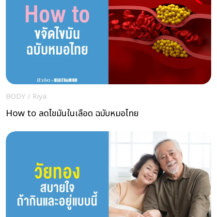
BODY
/
Riya
How to ลดไขมันในเลือด ฉบับหมอไทย