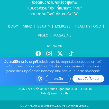
ชีวจิตแนวความคิดเรื่องสุขภาพ
แบบองค์รวม "ชีว" ที่หมายถึง "กาย"
รวมเข้ากับ "จิต" ที่หมายถึง "ใจ"
BODY
MIND
BEAUTY
EXERCISE
HEALTHY FOOD
VIDEO
MAGAZINE
FOLLOW ON
เว็บไซต์นี้มีการใช้งานคุกกี้
เว็บไซต์ของเราใช้งานคุกกี้เพื่อช่วยเพิ่มประสบการณ์
สนใจลงโฆษณากับเว็บไซต์
การใช้งานเว็บไซต์ให้สามารถใช้งานได้ดียิ่งขึ้น คุณสามารถเลือกที่จะยอมรับหรือ
ปฏิเสธการใช้งานคุกกี้ได้ง่ายๆ โดยการดูรายละเอียดเพิ่มเติมที่ “การตั้งค่าคุกกี้”
Tel : 085 661 4629 / (จันทร์ - ศุกร์ เวลา 09.00 - 18.00 น)
cheewajitmedia@gmail.com
ยกเลิก
ยอมรับทั้งหมด
ติดต่อแจ้งปัญหาหรือร้องเรียน
02-422-9999 ต่อ 4180 / (จันทร์ - ศุกร์ เวลา 09.00 - 18.00 น)
bdcx@amarin.co.th
© COPYRIGHT 2026 AME IMAGINATIVE COMPANY LIMITED.