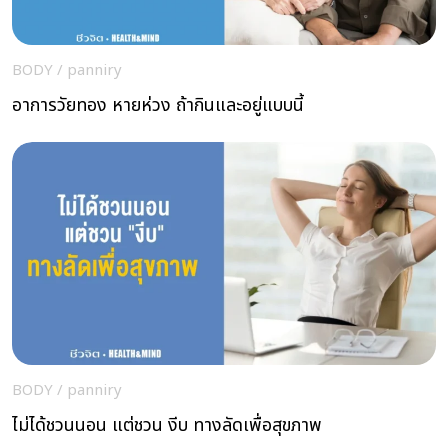
BODY
/
panniry
อาการวัยทอง หายห่วง ถ้ากินและอยู่แบบนี้
BODY
/
panniry
ไม่ได้ชวนนอน แต่ชวน งีบ ทางลัดเพื่อสุขภาพ