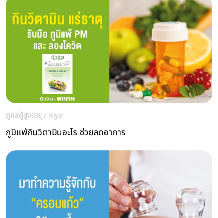
ดูแลผู้สูงอายุ
/
Riya
ภูมิแพ้กินวิตามินอะไร ช่วยลดอาการ