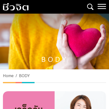
Skip
to
content
BODY
Home
BODY