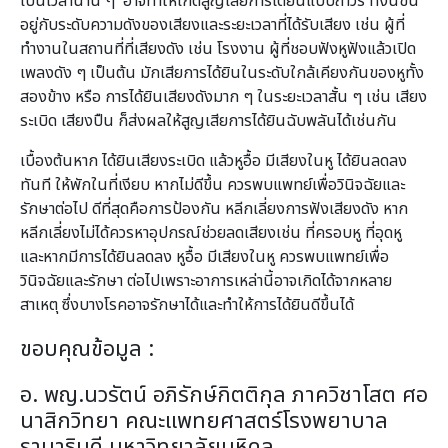
เป็นเวลานาน ๆ อาจทำให้เกิดสูญเสียการได้ยินแบบถาวร ทั้งนี้ขึ้น
อยู่กับระดับความดังของเสียงและระยะเวลาที่ได้รับเสียง เช่น ผู้ที่
ทำงานในสถานที่ที่เสียงดัง เช่น โรงงาน ผู้ที่ชอบฟังหูฟังแล้วเปิด
เพลงดัง ๆ เป็นต้น มักเสียการได้ยินในระดับใกล้เคียงกันของหูทั้ง
สองข้าง หรือ การได้ยินเสียงดังมาก ๆ ในระยะเวลาสั้น ๆ เช่น เสียง
ระเบิด เสียงปืน ก็ส่งผลให้สูญเสียการได้ยินฉับพลันได้เช่นกัน
เบื้องต้นหาก ได้ยินเสียงระเบิด แล้วหูอื้อ มีเสียงในหู ได้ยินลดลง
ทันที ให้พักในที่เงียบ หากไม่ดีขึ้น ควรพบแพทย์เพื่อวินิจฉัยและ
รักษาต่อไป ดีที่สุดคือการป้องกัน หลีกเลี่ยงการฟังเสียงดัง หาก
หลีกเลี่ยงไม่ได้ควรหาอุปกรณ์ช่วยลดเสียงเช่น ที่ครอบหู ที่อุดหู
และหากมีการได้ยินลดลง หูอื้อ มีเสียงในหู ควรพบแพทย์เพื่อ
วินิจฉัยและรักษา ต่อไปเพราะอาการเหล่านี้อาจเกิดได้จากหลาย
สาเหตุ ซึ่งบางโรคอาจรักษาได้และทำให้การได้ยินดีขึ้นได้
ขอบคุณข้อมูล :
อ. พญ.นวรัตน์ อภิรักษ์กิตติกุล ภาควิชาโสต ศอ
นาสิกวิทยา คณะแพทยศาสตร์โรงพยาบาล
รามาธิบดี มหาวิทยาลัยมหิดล