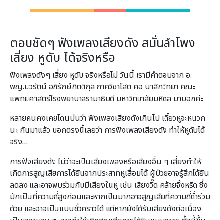
ตอบชัดๆ ฟังเพลงเสียงดัง สนั่นลำโพง
เสี่ยง หูดับ ได้จริงหรือ
ฟังเพลงดังๆ เสี่ยง หูดับ จริงหรือไม่ วันนี้ เรามีคำตอบจาก อ.
พญ.นวรัตน์ อภิรักษ์กิตติกุล ภาควิชาโสต ศอ นาสิกวิทยา คณะ
แพทยศาสตร์โรงพยาบาลรามาธิบดี มหาวิทยาลัยมหิดล มาบอกค่ะ
หลายคนคงเคยโดนบ่นว่า ฟังเพลงเสียงดังเกินไป เดี๋ยวหูจะหนวก
นะ กันมาแล้ว บอกตรงนี้เลยว่า การฟังเพลงเสียงดัง ทำให้หูดับได้
จริง…
การฟังเสียงดัง ไม่ว่าจะเป็นเสียงเพลงหรือเสียงอื่น ๆ เสี่ยงทำให้
เกิดการสูญเสียการได้ยินจากประสาทหูเสื่อมได้ ผู้ป่วยอาจรู้สึกได้ยิน
ลดลง และอาจพบร่วมกับมีเสียงในหู เช่น เสียงวี๊ด คล้ายจิ้งหรีด ซึ่ง
มักเป็นที่ความถี่สูงก่อนและหากเป็นมากอาจสูญเสียที่ความถี่ต่ำร่วม
ด้วย และอาจเป็นแบบชั่วคราวได้ แต่หากยังได้รับเสียงดังต่อเนื่อง