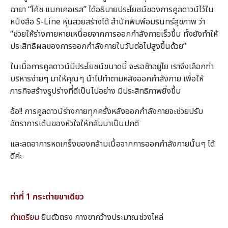
ฉายา “โค้ช แมกเคอเรล” ได้อธิบายประโยชน์ของการคูลดาวน์ไว้ใน
หนังสือ S-Line หุ่นสวยสร้างได้ สํานักพิมพ์อมรินทร์สุขภาพ ว่า
“ช่วยให้ร่างกายหายเหนื่อยจากการออกกําลังกายเร็วขึ้น ทั้งยังทําให้
ประสิทธิผลของการออกกําลังกายในวันต่อไปสูงขึ้นด้วย”
ในเมื่อการคูลดาวน์มีประโยชน์ขนาดนี้ จะรอช้าอยู่ไย เราจึงเลือกท่า
บริหารง่ายๆ มาให้คุณๆ นําไปทําตามหลังออกกําลังกาย เพื่อให้
ภารกิจสร้างรูปร่างที่ดีเป็นไปอย่าง มีประสิทธิภาพยิ่งขึ้น
อ้อ!! การคูลดาวน์ร่างกายทุกครั้งหลังออกกําลังกายจะช่วยปรับ
อัตราการเต้นของหัวใจให้กลับมาเป็นปกติ
และลดอาการหดเกร็งของกล้ามเนื้อจากการออกกําลังกายนั้นๆ ได้
ดีค่ะ
ท่าที่ 1 กระต่ายขาเดียว
ท่าเตรียม
ยืนตัวตรง กางขากว้างประมาณช่วงไหล่