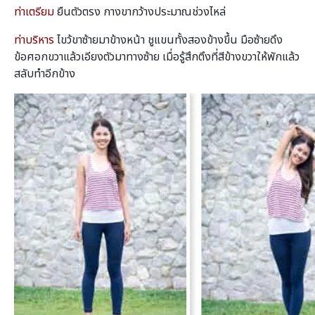
ท่าเตรียม
ยืนตัวตรง กางขากว้างประมาณช่วงไหล่
ท่าบริหาร
ไขว้ขาซ้ายมาข้างหน้า ชูแขนทั้งสองข้างขึ้น มือซ้ายดึง
ข้อศอกขวาแล้วเอียงตัวมาทางซ้าย เมื่อรู้สึกตึงที่สีข้างขวาให้พักแล้ว
สลับทําอีกข้าง