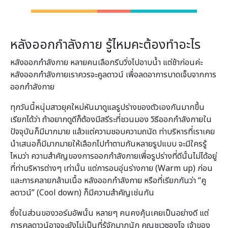
หลังออกกำลังกาย รู้ไหมคะต้องทำอะไร
หลังออกกำลังกาย หลายคนเลือกรีบวิ่งไปอาบน้ำ แต่ช้าก่อนค่ะ
หลังออกกำลังกายเราควรจะคูลดาวน์ เพื่อลดอาการบาดเจ็บจากการ
ออกกำลังกาย
ทุกวันนี้หนุ่มสาวยุคใหม่หันมาดูแลรูปร่างของตัวเองกันมากขึ้น
เรียกได้ว่า ถ้าอยากดูดีก็ต้องมีสรีระที่ชวนมอง วิธีออกกําลังกายใน
ปัจจุบันก็มีมากมาย แล้วแต่ความชอบความถนัด ท่าบริหารที่เราเคย
นำเสนอก็มีมากมายให้เลือกไปทําตามกันหลายรูปแบบ จะมีใครรู้
ไหมว่า ความสําคัญของการออกกําลังกายเพื่อรูปร่างที่ดีนั้นไม่ได้อยู่
ที่ท่าบริหารต่างๆ เท่านั้น แต่การอบอุ่นร่างกาย (Warm up) ก่อน
และการคลายกล้ามเนื้อ หลังออกกําลังกาย หรือที่เรียกกันว่า “คู
ลดาวน์” (Cool down) ก็มีความสําคัญเช่นกัน
ซึ่งในส่วนของวอร์มอัพนั้น หลายๆ คนคงคุ้นเคยเป็นอย่างดี แต่
การคูลดาวน์อาจจะยังไม่เป็นที่รู้จักมากนัก คุณชเวซองโจ เจ้าของ