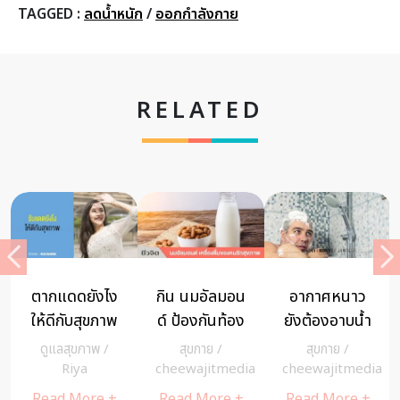
TAGGED :
ลดน้ำหนัก
/
ออกกำลังกาย
RELATED
ตากแดดยังไง
กิน นมอัลมอน
อากาศหนาว
ให้ดีกับสุขภาพ
ด์ ป้องกันท้อง
ยังต้องอาบน้ำ
อืด
ทุกวันไหม +
ดูแลสุขภาพ
/
สุขกาย
/
สุขกาย
/
วิธีดูแลผิวให้
a
Riya
cheewajitmedia
cheewajitmedia
ยังสวย รับ
Read More +
Read More +
Read More +