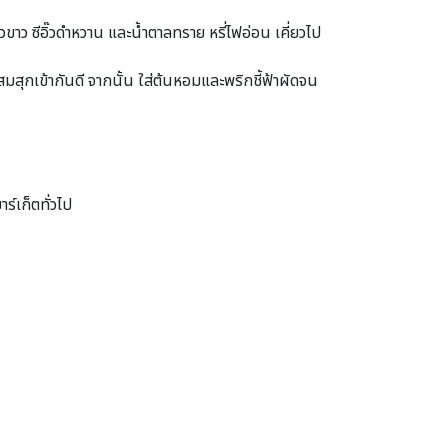
วขาว ซีอิ๊วดำหวาน และน้ำตาลทราย หรี่ไฟอ่อน เคี่ยวไป
ุกเข้ากันดี จากนั้น ใส่ต้นหอมและพริกชี้ฟ้าผัดจน
ร์เก็ตทั่วไป