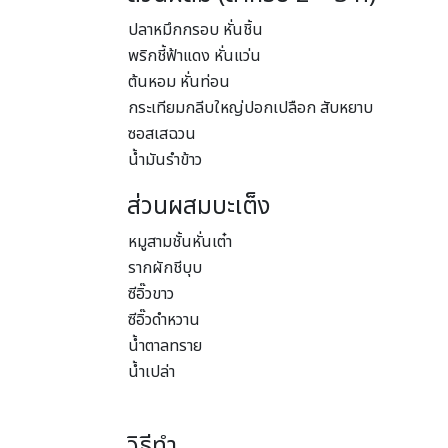
ปลาหมึกกรอบ หั่นชิ้น
พริกชี้ฟ้าแดง หั่นแว่น
ต้นหอม หั่นท่อน
กระเทียมกลีบใหญ่ปอกเปลือก สับหยาบ
ซอสเสฉวน
น้ำมันรำข้าว
ส่วนผสมบะเต็ง
หมูสามชั้นหั่นเต๋า
รากผักชีบุบ
ซีอิ๊วขาว
ซีอิ๊วดำหวาน
น้ำตาลทราย
น้ำเปล่า
วิธีทำ