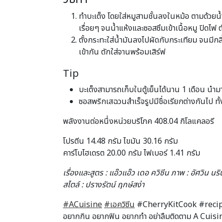
ทำบะเต็ง โดยใส่หมูสามชั้นลงในหม้อ ตามด้วยน้ำ 
เรื่อยๆ จนน้ำแห้งและซอสซึมเข้าเนื้อหมู ปิดไฟ ต
ตั้งกระทะใส่น้ำมันลงไปผัดกับกระเทียม จนมีก
เข้ากัน ตักใส่จานพร้อมเสิร์ฟ
Tip
บะเต็งสามารถเก็บในตู้เย็นได้นาน 1 เดือน นำมาใ
ซอสพริกเสฉวนสำเร็จรูปมีชื่อเรียกต่างกันไป ทั้ง
พลังงานต่อหนึ่งหน่วยบริโภค 408.04 กิโลแคลอรี
โปรตีน 14.48 กรัม ไขมัน 30.16 กรัม
คาร์โบไฮเดรต 20.00 กรัม ไฟเบอร์ 1.41 กรัม
เรื่องและสูตร : แอ๊วแอ๊ว เดอ ควิซีน ภาพ : อัศวิน นริ
สไตล์ : ปรางรัตน์ ฤกษ์สง่า
#ACuisine
#เอควิซีน
#CherryKitCook #reci
อยากกิน อยากฟิน อยากทำ อย่าลืมติดตาม A Cuisin