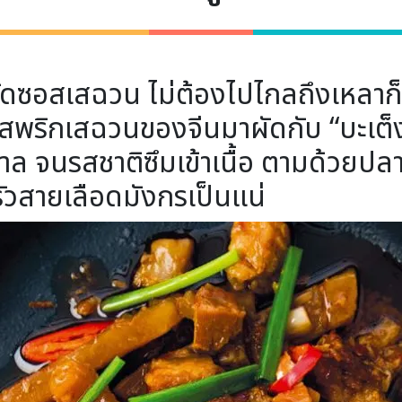
ดซอสเสฉวน ไม่ต้องไปไกลถึงเหลาก็อ
ซอสพริกเสฉวนของจีนมาผัดกับ “บะเต็ง
ตาล จนรสชาติซึมเข้าเนื้อ ตามด้วยปลา
ัวสายเลือดมังกรเป็นแน่