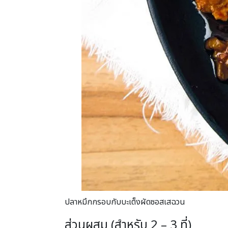
ปลาหมึกกรอบกับบะเต็งผัดซอสเสฉวน
ส่วนผสม (สำหรับ 2 – 3 ที่)