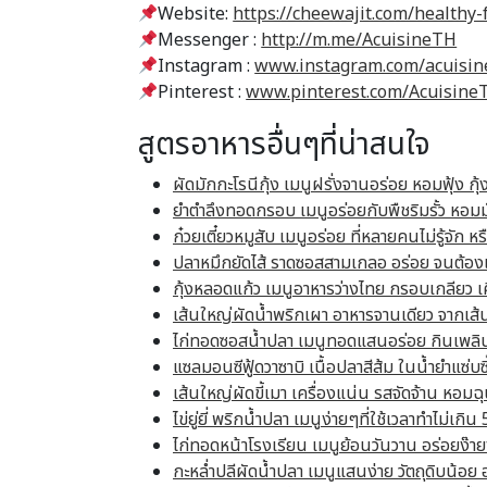
Website:
https://cheewajit.com/healthy-
Messenger :
http://m.me/AcuisineTH
Instagram :
www.instagram.com/acuisine
Pinterest :
www.pinterest.com/Acuisine
สูตรอาหารอื่นๆที่น่าสนใจ
ผัดมักกะโรนีกุ้ง เมนูฝรั่งจานอร่อย หอมฟุ้ง กุ้งตั
ยำตำลึงทอดกรอบ เมนูอร่อยกับพืชริมรั้ว หอมม
ก๋วยเตี๋ยวหมูสับ เมนูอร่อย ที่หลายคนไม่รู้จัก ห
ปลาหมึกยัดไส้ ราดซอสสามเกลอ อร่อย จนต้องเต
กุ้งหลอดแก้ว เมนูอาหารว่างไทย กรอบเกลียว เคี้
เส้นใหญ่ผัดน้ำพริกเผา อาหารจานเดียว จากเส้
ไก่ทอดซอสน้ำปลา เมนูทอดแสนอร่อย กินเพลิน ไม
แซลมอนซีฟู้ดวาซาบิ เนื้อปลาสีส้ม ในน้ำยำแซ่บซี้
เส้นใหญ่ผัดขี้เมา เครื่องแน่น รสจัดจ้าน หอมฉุ
ไข่ยู่ยี่ พริกน้ำปลา เมนูง่ายๆที่ใช้เวลาทำไม่เก
ไก่ทอดหน้าโรงเรียน เมนูย้อนวันวาน อร่อยง๊าย
กะหล่ำปลีผัดน้ำปลา เมนูแสนง่าย วัตถุดิบน้อย อ