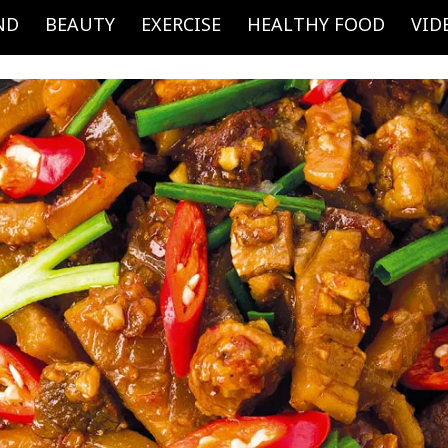
ND
BEAUTY
EXERCISE
HEALTHY FOOD
VID