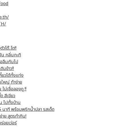
food
.th/
TH/
วโต๊..โต!!
ัน กลิ่นกะทิ
รือลืมกันไป
ิมข้าว!!
ยวได้ทั้งแท่ง
นใหญ่ ทำง่าย
่เชื่อลองดู !!
ด สีเขียว
น ไปทั้งบ้าน
ิน 5 นาที พร้อมพริกน้ำปลา รสเด็ด
ง่าย สูตรทำกิน!
ร่อยเว่อร์