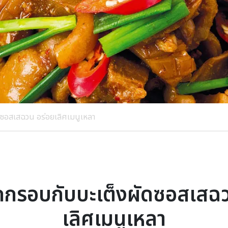
ซอสเสฉวน อร่อยเลิศเมนูเหลา
กกรอบกับบะเต็งผัดซอสเสฉว
เลิศเมนูเหลา