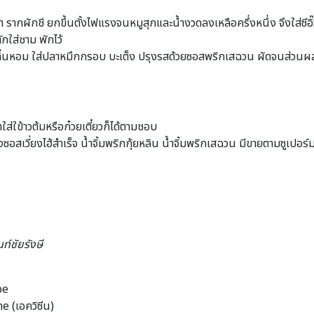
รากผักชี ยกขึ้นตั้งไฟแรงจนหมูสุกและน้ำงวดลงเหลือครึ่งหนึ่ง จึงใส่ซีอิ๊
ักใส่ชาม พักไว้
ลิ่นหอม ใส่ปลาหมึกกรอบ บะเต็ง ปรุงรสด้วยซอสพริกเสฉวน ผัดจนส่วนผสมส
ส่ใข้าวต้มหรือก๋วยเตี๋ยวก็ได้ตามชอบ
ซอสเวี่ยงไฮ้สำเร็จ น้ำจิ้มพริกกุ้ยหลิน น้ำจิ้มพริกเสฉวน มีขายตามซูเปอร์มา
นท์ชัยรังษี
pe
e (เอควิซีน)