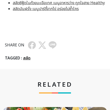
สลัดซีฟู้ดในถ้วยมะเขือเทศ เมนูอาหารว่าง ถูกใจสาย Healthy
สลัดมันฝรั่ง เมนูปาร์ตี้จากไข่ อร่อยไม่ซ้ำใคร
SHARE ON
TAGGED :
สลัด
RELATED