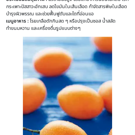
กระเพาะปัสสาวะอักเสบ ลดไขมันในเส้นเลือด กำจัดสารพิษในเลือด
บำรุงผิวพรรณ และช่วยฟื้นฟูตับและไตที่อ่อนแอ
เมนูอาหาร :
โรยเกลือตักกินสด ๆ หรือปรุงเป็นซอส น้ำสลัด
ทำขนมหวาน และเครื่องดื่มรูปแบบต่างๆ