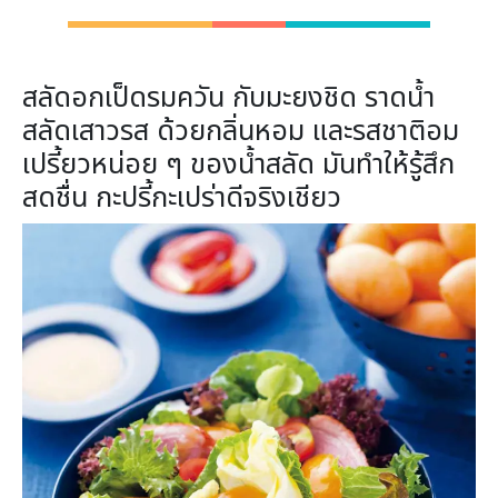
สลัดอกเป็ดรมควัน กับมะยงชิด ราดน้ำ
สลัดเสาวรส ด้วยกลิ่นหอม และรสชาติอม
เปรี้ยวหน่อย ๆ ของน้ำสลัด มันทำให้รู้สึก
สดชื่น กะปรี้กะเปร่าดีจริงเชียว