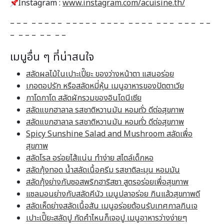
Instagram :
www.instagram.com/acuisine.th/
– – – – – – – – – – – – – – – – – – – – – – – – – – – – –
– – – – – – – –
เมนูอื่น ๆ ที่น่าสนใจ
สลัดผลไม้ในเปาะเปี๊ยะ ของว่างหน้าตา แสนอร่อย
เกอตอปรัก หรือสลัดหมี่หุ้น เมนูอาหารของปัตตาเวีย
กาโดกาโด สลัดผักรวมของอินโดนีเซีย
สลัดแขกฮาลาล รสชาติหวานมัน หอมถั่ว ดีต่อสุขภาพ
สลัดแขกฮาลาล รสชาติหวานมัน หอมถั่ว ดีต่อสุขภาพ
Spicy Sunshine Salad and Mushroom สลัดเพื่อ
สุขภาพ
สลัดโรล อร่อยไส้แน่น ทำง่าย สไตล์เด็กหอ
สลัดกุ้งทอด น้ำสลัดเนื้อครีม รสชาติละมุน หอมมัน
สลัดกุ้งย่างกับซอสพริกฮาริสซา สูตรอร่อยเพื่อสุขภาพ
แซลมอนย่างกับสลัดคีนัว เมนูปลาอร่อย กินแล้วสุขภาพดี
สลัดเห็ดย่างสลัดเนื้อสัน เมนูอร่อยต้อนรับเทศกาลกินเจ
เปาะเปี๊ยะสลัดปู กัดคำไหนก็เจอปู เมนูอาหารว่างง่ายๆ