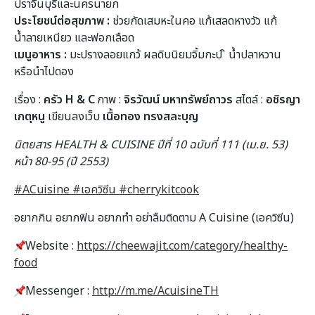
ปราจีนบุรีและนครนายก
ประโยชน์ต่อสุขภาพ :
ช่วยกัดเสมหะในคอ แก้เสลดหางวัว แก้
น้ำลายเหนียว และฟอกเลือด
เมนูอาหาร :
มะปรางลอยแกว้ ผลดิบนิยมจิ้มกะป ิ น้ำปลาหวาน
หรือนำไปดอง
เรื่อง :
ครัว H & C
ภาพ :
จิรวัฒน์ มหาทรัพย์ถาวร
สไตล์ :
อชิรญา
เกตุหนู
เขียนลงเว็บ
เนื้อทอง ทรงสละบุญ
นิตยสาร HEALTH & CUISINE ปีที่ 10 ฉบับที่ 111 (เม.ย. 53)
หน้า 80-95 (ปี 2553)
#ACuisine
#เอควิซีน #cherrykitcook
อยากกิน อยากฟิน อยากทำ อย่าลืมติดตาม A Cuisine (เอควิซีน)
Website :
https://cheewajit.com/category/healthy-
food
Messenger :
http://m.me/AcuisineTH