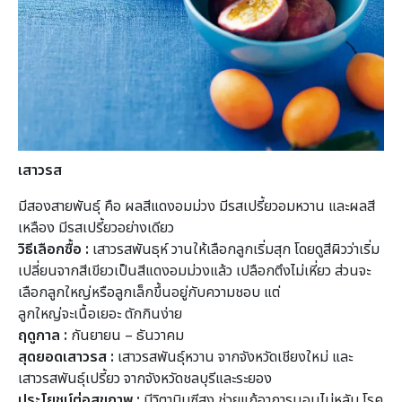
เสาวรส
มีสองสายพันธุ์ คือ ผลสีแดงอมม่วง มีรสเปรี้ยวอมหวาน และผลสี
เหลือง มีรสเปรี้ยวอย่างเดียว
วิธีเลือกซื้อ
:
เสาวรสพันธุห์ วานให้เลือกลูกเริ่มสุก โดยดูสีผิวว่าเริ่ม
เปลี่ยนจากสีเขียวเป็นสีแดงอมม่วงแล้ว เปลือกตึงไม่เหี่ยว ส่วนจะ
เลือกลูกใหญ่หรือลูกเล็กขึ้นอยู่กับความชอบ แต่
ลูกใหญ่จะเนื้อเยอะ ตักกินง่าย
ฤดูกาล :
กันยายน – ธันวาคม
สุดยอดเสาวรส :
เสาวรสพันธุ์หวาน จากจังหวัดเชียงใหม่ และ
เสาวรสพันธุ์เปรี้ยว จากจังหวัดชลบุรีและระยอง
ประโยชน์ต่อสุขภาพ :
มีวิตามินซีสูง ช่วยแก้อาการนอนไม่หลับ โรค