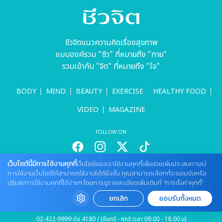
ชีวจิตแนวความคิดเรื่องสุขภาพ
แบบองค์รวม "ชีว" ที่หมายถึง "กาย"
รวมเข้ากับ "จิต" ที่หมายถึง "ใจ"
BODY
MIND
BEAUTY
EXERCISE
HEALTHY FOOD
VIDEO
MAGAZINE
FOLLOW ON
เว็บไซต์นี้มีการใช้งานคุกกี้
เว็บไซต์ของเราใช้งานคุกกี้เพื่อช่วยเพิ่มประสบการณ์
สนใจลงโฆษณากับเว็บไซต์
การใช้งานเว็บไซต์ให้สามารถใช้งานได้ดียิ่งขึ้น คุณสามารถเลือกที่จะยอมรับหรือ
ปฏิเสธการใช้งานคุกกี้ได้ง่ายๆ โดยการดูรายละเอียดเพิ่มเติมที่ “การตั้งค่าคุกกี้”
Tel : 085 661 4629 / (จันทร์ - ศุกร์ เวลา 09.00 - 18.00 น)
cheewajitmedia@gmail.com
ยกเลิก
ยอมรับทั้งหมด
ติดต่อแจ้งปัญหาหรือร้องเรียน
02-422-9999 ต่อ 4180 / (จันทร์ - ศุกร์ เวลา 09.00 - 18.00 น)