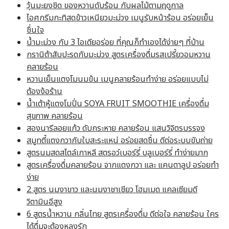
วุ้นมะยงชิด ของหวานดับร้อน กับผลไม้ตามฤดูกาล
ไอศกรีมกะทิสดข้าวเหนียวมะม่วง เมนูรับหน้าร้อน อร่อยเย็น
ชื่นใจ
น้ำมะม่วง กับ 3 ไอเดียอร่อย ที่คุณก็ทำเองได้ง่ายๆ ที่บ้าน
กรานิต้าสับปะรดกับมะม่วง สูตรเครื่องดื่มรสเปรี้ยวอมหวาน
คลายร้อน
หวานเย็นแตงโมนมข้น เมนูคลายร้อนทำง่าย อร่อยแบบไม่
ต้องง้อร้าน
น้ำเต้าหู้แตงโมปั่น SOYA FRUIT SMOOTHIE เครื่องดื่ม
สุขภาพ คลายร้อน
สองนารีลอยแก้ว ดับกระหาย คลายร้อน แสนวิจิตรบรรจง
สมูทตี้แตงกวากับใบสะระแหน่ อร่อยสดชื่น ดีต่อระบบขับถ่าย
สูตรนมสดสไตล์เกาหลี สตรอว์เบอร์รี่ บลูเบอร์รี่ ทำง่ายมาก
สูตรเครื่องดื่มคลายร้อน จากแตงกวา และ แคนตาลูป อร่อยทำ
ง่าย
2 สูตร นมงาขาว และนมงาชาเชียว โฮมเมด แคลเซียมดี
วิตามินอีสูง
6 สูตรน้ำหวาน กลิ่นไทย สูตรเครื่องดื่ม ดีต่อใจ คลายร้อน ใคร
ได้ดื่มจะต้องหลงรัก