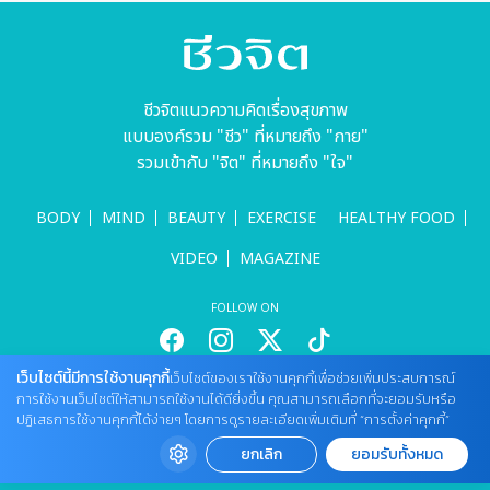
ชีวจิตแนวความคิดเรื่องสุขภาพ
แบบองค์รวม "ชีว" ที่หมายถึง "กาย"
รวมเข้ากับ "จิต" ที่หมายถึง "ใจ"
BODY
MIND
BEAUTY
EXERCISE
HEALTHY FOOD
VIDEO
MAGAZINE
FOLLOW ON
เว็บไซต์นี้มีการใช้งานคุกกี้
เว็บไซต์ของเราใช้งานคุกกี้เพื่อช่วยเพิ่มประสบการณ์
สนใจลงโฆษณากับเว็บไซต์
การใช้งานเว็บไซต์ให้สามารถใช้งานได้ดียิ่งขึ้น คุณสามารถเลือกที่จะยอมรับหรือ
ปฏิเสธการใช้งานคุกกี้ได้ง่ายๆ โดยการดูรายละเอียดเพิ่มเติมที่ “การตั้งค่าคุกกี้”
Tel : 085 661 4629 / (จันทร์ - ศุกร์ เวลา 09.00 - 18.00 น)
cheewajitmedia@gmail.com
ยกเลิก
ยอมรับทั้งหมด
ติดต่อแจ้งปัญหาหรือร้องเรียน