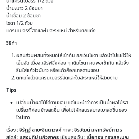
น้ำแครนเบอร์รี่ 1/2 ถ้วย
น้ำมะนาว 2 ช้อนชา
น้ำเชื่อม 2 ช้อนชา
โซดา 1/2 ถ้วย
แครนเบอรร์ ี่สดและใบสะระแหน่ สำหรับตกแต่ง
วิธีทำ
ผสมส่วนผสมทั้งหมดให้เข้ากัน ยกเว้นโซดา แล้วนำไปแช่ไว้ให้
เย็นจัด เมื่อจะเสิร์ฟจึงค่อย ๆ เติมโซดา คนพอเข้ากัน แล้วจึง
รินใส่แก้วไวน์ขาว หรือแก้วค็อกเทลตามชอบ
ตกแต่งด้วยแครนเบอร์รี่สดและใบสะระแหน่ให้สวยงาม
Tips
เปลี่ยนน้ำผลไม้ได้ตามชอบ แต่แนะนำว่าควรเป็นน้ำผลไม้รส
เปรี้ยวที่ค่อนข้างสดชื่น เพื่อไม่ให้กลบรสบางเบาสดชื่นของ
ไวน์ขาว
เรื่อง :
จิรัฏฐ์ ฉายะจินดาวงศ์
ภาพ :
จิรวัฒน์ มหาทรัพย์ถาวร
สไตล์ :
แสงปทีป แก้วสาคร
เขียนลงเว็บ :
เนื้อทอง ทรงสละบุญ