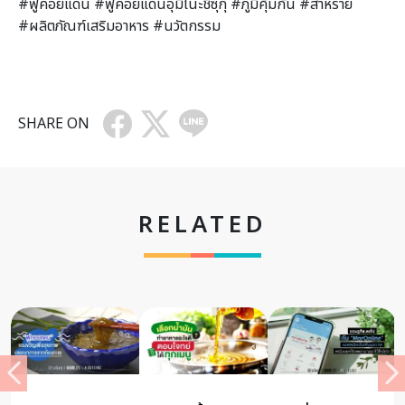
#ฟูคอยแดน #ฟูคอยแดนอุมิโนะชิซุกุ #ภูมิคุ้มกัน #สาหร่าย
#ผลิตภัณฑ์เสริมอาหาร #นวัตกรรม
SHARE ON
RELATED