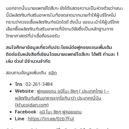
นอกจากนั้นนายแพทย์ไดสึเกะ ยังได้แสดงความเป็นห่วงด้วยว่าขณะ
นี้มีผลิตภัณฑ์เสริมอาหารในท้องตลาดมากมายทำให้ผู้บริโภคไม่
ทราบว่าควรจะซื้อผลิตภัณฑ์ชนิดใดดี ดังนั้น ขอแนะนำให้ผู้บริโภค
เลือกซื้อผลิตภัณฑ์เสริมอาหารที่มีงานวิจัยซึ่งเป็นหลักฐานทาง
วิทยาศาสตร์ที่น่าเชื่อถือรองรับ
สนใจศึกษาข้อมูลเกี่ยวกับประโยชน์ต่อฟูคอยแดนเพิ่มเติม
ติดต่อรับหนังสือที่เขียนโดยนายแพทย์ไดสึเกะ ได้ฟรี ท่านละ 1
เล่ม ด่วน
! มีจำนวนจำกัด
สอบถามข้อมูลเพิ่มเติม
คลิก
โทร
: 02-261-3484
Website
:
ฟูคอยแดน อุมิโนะ ชิซุกุ ( ประเทศไทย ) –
ผลิตภัณฑ์เสริมอาหารจากโอกินาว่า ประเทศญี่ปุ่น
(
kfucoidan.com)
Facebook
:
อุมิ โนะ ชิซุกุ ฟูคอยแดน
Line
:
https://lin.ee/0zb7FuJ