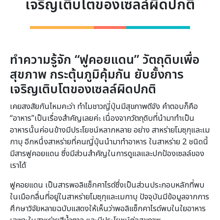
เจริญเติบโตของเซลล์ผิดปกติ
ทำความรู้จัก “ฟูคอยแดน” วัตถุดิบเพื่อ
สุขภาพ
กระตุ้นภูมิคุ้มกัน ยับยั้งการ
เจริญเติบโตของเซลล์ผิดปกติ
เคยสงสัยกันไหมคะว่า ทำไมชาวญี่ปุ่นมีสุขภาพดีจัง คำตอบก็คือ
“อาหาร”เป็นเรื่องสำคัญเลยค่ะ เนื่องจากวัตถุดิบที่นำมาทำเป็น
อาหารนั้นค่อนข้างมีประโยชน์หลากหลาย อย่าง สาหร่ายโมซุกุและเม
กาบุ อีกหนึ่งสาหร่ายที่คนญี่ปุ่นนำมาทำอาหาร ในสาหร่าย 2 ชนิดนี้
มีสารฟูคอยแดน ซึ่งมีส่วนสำคัญในการดูแลและปกป้องเซลล์ของ
เราได้
ฟูคอยแดน เป็นสารพอลิแซ็กคาไรด์ซึ่งเป็นส่วนประกอบหลักที่พบ
ในเมือกลื่นที่อยู่ในสาหร่ายโมซุกุและเมกาบุ ปัจจุบันมีข้อมูลจากการ
ศึกษาวิจัยหลายฉบับแสดงให้เห็นว่าพอลิแซ็กคาไรด์พบในใยอาหาร