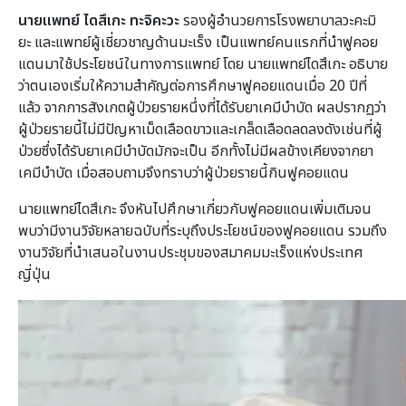
นายแพทย์ ไดสึเกะ ทะจิคะวะ
รองผู้อำนวยการโรงพยาบาลวะคะมิ
ยะ และแพทย์ผู้เชี่ยวชาญด้านมะเร็ง เป็นแพทย์คนแรกที่นำฟูคอย
แดนมาใช้ประโยชน์ในทางการแพทย์ โดย นายแพทย์ไดสึเกะ อธิบาย
ว่าตนเองเริ่มให้ความสำคัญต่อการศึกษาฟูคอยแดนเมื่อ 20 ปีที่
แล้ว จากการสังเกตผู้ป่วยรายหนึ่งที่ได้รับยาเคมีบำบัด ผลปรากฏว่า
ผู้ป่วยรายนี้ไม่มีปัญหาเม็ดเลือดขาวและเกล็ดเลือดลดลงดังเช่นที่ผู้
ป่วยซึ่งได้รับยาเคมีบำบัดมักจะเป็น อีกทั้งไม่มีผลข้างเคียงจากยา
เคมีบำบัด เมื่อสอบถามจึงทราบว่าผู้ป่วยรายนี้กินฟูคอยแดน
นายแพทย์ไดสึเกะ จึงหันไปศึกษาเกี่ยวกับฟูคอยแดนเพิ่มเติมจน
พบว่ามีงานวิจัยหลายฉบับที่ระบุถึงประโยชน์ของฟูคอยแดน รวมถึง
งานวิจัยที่นำเสนอในงานประชุมของสมาคมมะเร็งแห่งประเทศ
ญี่ปุ่น