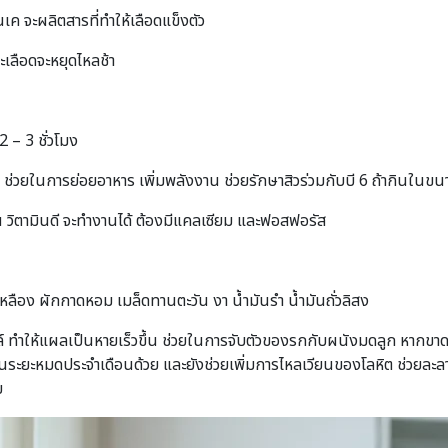
ินเค จะผลิตสารที่ทำให้เลือดแข็งตัว
ะเลือดจะหยุดไหลช้า
 – 3 ชั่วโมง
 ช่วยในการย่อยอาหาร เพิ่มพลังงาน ช่วยรักษาสิวร่วมกับบี 6 ถ้ากินในขนา
น วิตามินดี จะทำงานได้ ต้องมีแคลเซียม และฟอสฟอรัส
หลือง ผักกาดหอม เมล็ดทานตะวัน งา น้ำมันรำ น้ำมันถั่วลิสง
ลล์ ทำให้แผลเป็นหายเร็วขึ้น ช่วยในการจับตัวของรกกับผนังมดลูก หากขาดว
นระยะหมดประจำเดือนด้วย และยังช่วยเพิ่มการไหลเวียนของโลหิต ช่วยละลา
ย