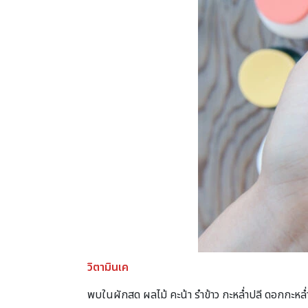
วิตามินเค
พบในผักสด ผลไม้ คะน้า รำข้าว กะหล่ำปลี ดอกกะหล่ำ 