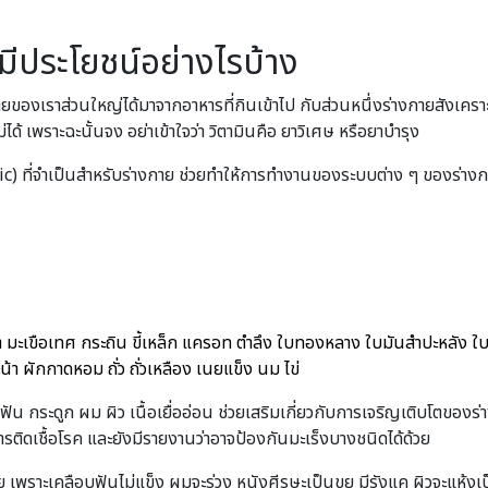
 มีประโยชน์อย่างไรบ้าง
างกายของเราส่วนใหญ่ได้มาจากอาหารที่กินเข้าไป กับส่วนหนึ่งร่างกายสังเคราะห
ด้ เพราะฉะนั้นจง อย่าเข้าใจว่า วิตามินคือ ยาวิเศษ หรือยาบำรุง
anic) ที่จำเป็นสำหรับร่างกาย ช่วยทำให้การทำงานของระบบต่าง ๆ ของร่างกาย
ดา มะเขือเทศ กระถิน ขี้เหล็ก แครอท ตำลึง ใบทองหลาง ใบมันสำปะหลัง
น้า ผักกาดหอม ถั่ว ถั่วเหลือง เนยแข็ง นม ไข่
ัน กระดูก ผม ผิว เนื้อเยื่ออ่อน ช่วยเสริมเกี่ยวกับการเจริญเติบโตของร่
ารติดเชื้อโรค และยังมีรายงานว่าอาจป้องกันมะเร็งบางชนิดได้ด้วย
ย เพราะเคลือบฟันไม่แข็ง ผมจะร่วง หนังศีรษะเป็นขุย มีรังแค ผิวจะแห้งเป็นเ