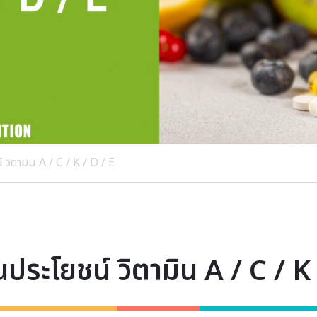
วิตามิน A / C / K / D / E
ประโยชน์ วิตามิน A / C / K 