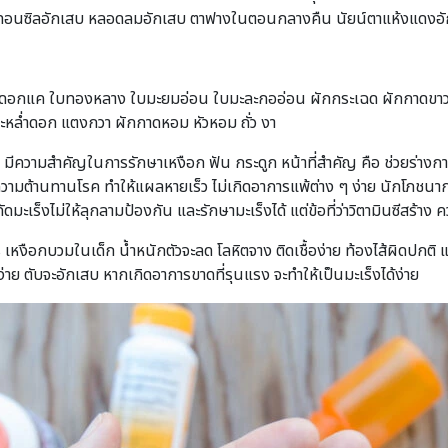
ต่อมทอนซิลอักเสบ หลอดลมอักเสบ ตาฟางในตอนกลางคืน นัยน์ตาแห้งแดงอักเ
ง ดอกแค ใบทองหลาง ใบมะยมอ่อน ใบมะละกออ่อน ผักกระเฉด ผักกาดขาว ผั
ะหล่ำดอก แตงกวา ผักกาดหอม หัวหอม ถั่ว งา
มีความสำคัญในการรักษาเหงือก ฟัน กระดูก หน้าที่สำคัญ คือ ช่วยร่างกาย
่มความต้านทานโรค ทำให้แผลหายเร็ว ไม่เกิดอาการแพ้ต่าง ๆ ง่าย นักโภชนากา
สกัดมะเร็งไม่ให้ลุกลามป้องกัน และรักษามะเร็งได้ แต่ข้อที่ว่าวิตามินซีสร้า
 เหงือกบวมในเด็ก น้ำหนักตัวจะลด โลหิตจาง ติดเชื้อง่าย ท้องไส้ผิดปกต
ง่าย ตับจะอักเสบ หากเกิดอาการขาดที่รุนแรง จะทำให้เป็นมะเร็งได้ง่าย