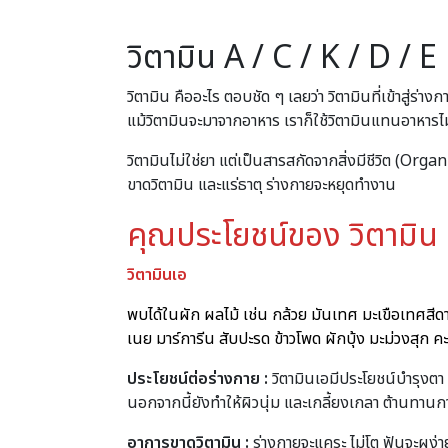
วิตามิน A / C / K / D / E
วิตามิน คืออะไร ตอบชัด ๆ เลยว่า วิตามินที่เข้าสู่ร่
แม้วิตามินจะมาจากอาหาร เราก็ใช้วิตามินแทนอาหารไม่ไ
วิตามินไม่ใช่ยา แต่เป็นสารสกัดจากสิ่งมีชีวิต (Org
ขาดวิตามิน และแร่ธาตุ ร่างกายจะหยุดทำงาน
คุณประโยชน์ของ วิตามิน
วิตามินเอ
พบได้ในผัก ผลไม้ เช่น กล้วย มันเทศ มะเขือเทศสี
เนย มาร์การีน สับปะรด ข้าวโพด ผักบุ้ง มะม่วงสุก คะ
ประโยชน์ต่อร่างกาย :
วิตามินเอมีประโยชน์บำรุงตา ฟ
นอกจากนี้ยังทำให้ผิวนุ่ม และเกลี้ยงเกลา ต้านทานก
อาการขาดวิตามิน
:
ร่างกายจะแคระ ไม่โต ฟันจะผุง่า