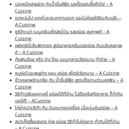
ปลาหมึกสายย่าง กับน้ำจิ้มซีฟู้ด รสเด็ดแซ่บจี๊ดถึงใจ! – A
Cuisine
แกงบุ่มไบ่ แกงโบราณหาทานยาก และไม่ค่อยได้ยินกันแล้ว –
A Cuisine
ซูชิข้าวเม่า เมนูคลีนสไตล์ญี่ปุ่น รสอร่อย สุขภาพดี – A
Cuisine
เฟตตูชินี่เส้นฟักทอง สูตรอาหารคลีนรสอร่อย กินแล้วสุขภาพ
ดี – A Cuisine
กุ้งพันอ้อย หรือ จ่าว โตม เมนูอาหารเวียดนาม ทำง่าย – A
Cuisine
หมูห่อใบชะพลูย่าง หอม อร่อย สไตล์เวียดนาม – A Cuisine
ข้าวคลุกพริกเกลือ กับ น้ำจิ้มซีฟู้ด สูตรเด็ดจานด่วนสุดฟิน – A
Cuisine
วิธีทำปูผัดผงกะหรี่ อร่อยได้ที่บ้าน ไม่ต้องง้อภัตราคาร ก็ทำกิน
เองได้! – ACuisine
ไก่ย่างปาปริก้า กับ มันอบทรงเครื่อง เนื่อนุ่มชุ่มอร่อย – A
Cuisine
สปาเก็ตตี้ซอสแดง ง่าย อร่อย วิธีทำไม่ยุ่งยาก ทำกินได้ที่บ้าน
– A Cuisine