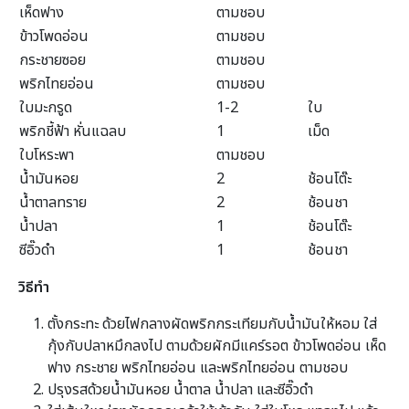
เห็ดฟาง
ตามชอบ
ข้าวโพดอ่อน
ตามชอบ
กระชายซอย
ตามชอบ
พริกไทยอ่อน
ตามชอบ
ใบมะกรูด
1-2
ใบ
พริกชี้ฟ้า หั่นแฉลบ
1
เม็ด
ใบโหระพา
ตามชอบ
น้ำมันหอย
2
ช้อนโต๊ะ
น้ำตาลทราย
2
ช้อนชา
น้ำปลา
1
ช้อนโต๊ะ
ซีอิ๊วดำ
1
ช้อนชา
วิธีทำ
ตั้งกระทะ ด้วยไฟกลางผัดพริกกระเทียมกับน้ำมันให้หอม ใส่
กุ้งกับปลาหมึกลงไป ตามด้วยผักมีแคร์รอต ข้าวโพดอ่อน เห็ด
ฟาง กระชาย พริกไทยอ่อน และพริกไทยอ่อน ตามชอบ
ปรุงรสด้วยน้ำมันหอย น้ำตาล น้ำปลา และซีอิ๊วดำ