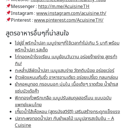
Messenger :
http://m.me/AcuisineTH
Instagram :
www.instagram.com/acuisine.th/
Pinterest :
www.pinterest.com/AcuisineTH/
สูตรอาหารอื่นๆที่น่าสนใจ
ไข่ยู่ยี่ พริกน้ำปลา เมนูง่ายๆที่ใช้เวลาทำไม่เกิน 5 นาที พร้อม
พริกน้ำปลา รสเด็ด
ไก่ทอดหน้าโรงเรียน เมนูย้อนวันวาน อร่อยง๊ายง่าย สูตรทำ
กิน!
กะหล่ำปลีผัดน้ำปลา เมนูแสนง่าย วัตถุดิบน้อย อร่อยเว่อร์
ข้าวผัดแหนมตุ้มจิ๋ว อาหารจานเดียว อร่อยเปรี้ยว กลมกล่อม
ยำคอหมูทอด กรอบนอก นุ่มใน เนื้อเด้งๆ ราดด้วย น้ำยำรส
แซ่บนัวเด้อค๊า
ฟักทองคั่วพริกเกลือ เมนูปรับสมดุลฮอร์โมน แบบฉบับ
แพทย์แผนไทย
เกี๊ยวน้ำไส้เห็ดหอม (สูตรมังสวิรัติ) เสริมสร้างกระดูกแข็งแรง
ปลากะพงทอดน้ำปลา กับยำผลไม้ เมนูปลารสเข้มข้น – A
Cuisine