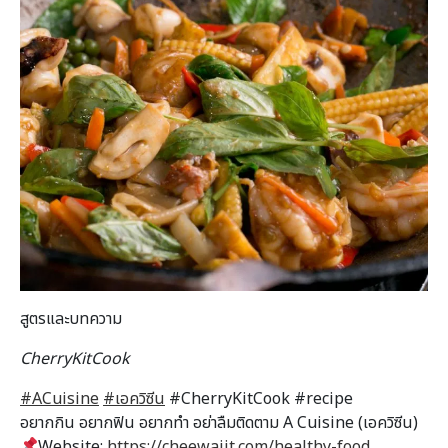
สูตรและบทความ
CherryKitCook
#ACuisine
#เอควิซีน
#CherryKitCook #recipe
อยากกิน อยากฟิน อยากทำ อย่าลืมติดตาม A Cuisine (เอควิซีน)
Website:
https://cheewajit.com/healthy-food