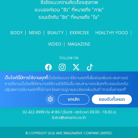
ชีวจิตแนวความคิดเรื่องสุขภาพ
แบบองค์รวม "ชีว" ที่หมายถึง "กาย"
รวมเข้ากับ "จิต" ที่หมายถึง "ใจ"
BODY
MIND
BEAUTY
EXERCISE
HEALTHY FOOD
VIDEO
MAGAZINE
FOLLOW ON
เว็บไซต์นี้มีการใช้งานคุกกี้
เว็บไซต์ของเราใช้งานคุกกี้เพื่อช่วยเพิ่มประสบการณ์
สนใจลงโฆษณากับเว็บไซต์
การใช้งานเว็บไซต์ให้สามารถใช้งานได้ดียิ่งขึ้น คุณสามารถเลือกที่จะยอมรับหรือ
ปฏิเสธการใช้งานคุกกี้ได้ง่ายๆ โดยการดูรายละเอียดเพิ่มเติมที่ “การตั้งค่าคุกกี้”
Tel : 085 661 4629 / (จันทร์ - ศุกร์ เวลา 09.00 - 18.00 น)
cheewajitmedia@gmail.com
ยกเลิก
ยอมรับทั้งหมด
ติดต่อแจ้งปัญหาหรือร้องเรียน
02-422-9999 ต่อ 4180 / (จันทร์ - ศุกร์ เวลา 09.00 - 18.00 น)
bdcx@amarin.co.th
© COPYRIGHT 2026 AME IMAGINATIVE COMPANY LIMITED.